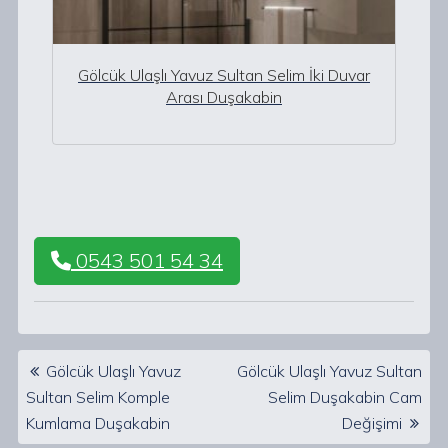
Gölcük Ulaşlı Yavuz Sultan Selim İki Duvar
Arası Duşakabin
0543 501 54 34
Post navigation
Gölcük Ulaşlı Yavuz
Gölcük Ulaşlı Yavuz Sultan
Sultan Selim Komple
Selim Duşakabin Cam
Kumlama Duşakabin
Değişimi