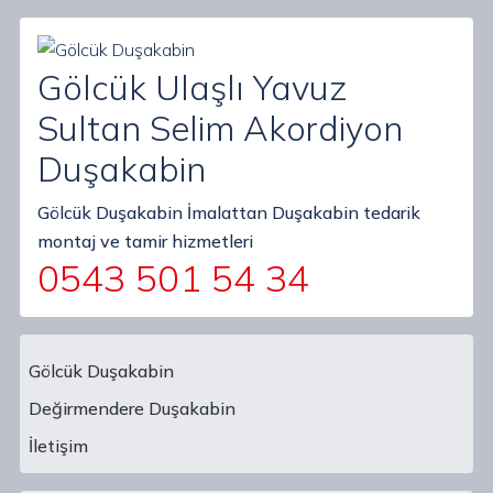
Gölcük Ulaşlı Yavuz
Sultan Selim Akordiyon
Duşakabin
Gölcük Duşakabin İmalattan Duşakabin tedarik
montaj ve tamir hizmetleri
0543 501 54 34
Gölcük Duşakabin
Değirmendere Duşakabin
Main Navigation
İletişim