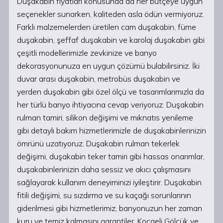
Duşakabin fiyatları konusunda da her bütçeye uygun
seçenekler sunarken, kaliteden asla ödün vermiyoruz.
Farklı malzemelerden üretilen cam duşakabin, füme
duşakabin, şeffaf duşakabin ve karolaj duşakabin gibi
çeşitli modellerimizle zevkinize ve banyo
dekorasyonunuza en uygun çözümü bulabilirsiniz. İki
duvar arası duşakabin, metrobüs duşakabin ve
yerden duşakabin gibi özel ölçü ve tasarımlarımızla da
her türlü banyo ihtiyacına cevap veriyoruz. Duşakabin
rulman tamiri, silikon değişimi ve mıknatıs yenileme
gibi detaylı bakım hizmetlerimizle de duşakabinlerinizin
ömrünü uzatıyoruz. Duşakabin rulman tekerlek
değişimi, duşakabin teker tamiri gibi hassas onarımlar,
duşakabinlerinizin daha sessiz ve akıcı çalışmasını
sağlayarak kullanım deneyiminizi iyileştirir. Duşakabin
fitili değişimi, su sızdırma ve su kaçağı sorunlarının
giderilmesi gibi hizmetlerimiz, banyonuzun her zaman
kuru ve temiz kalmasını garantiler. Kocaeli Gölcük ve