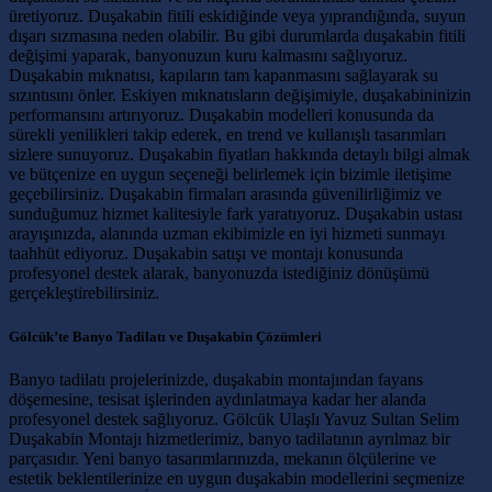
üretiyoruz. Duşakabin fitili eskidiğinde veya yıprandığında, suyun
dışarı sızmasına neden olabilir. Bu gibi durumlarda duşakabin fitili
değişimi yaparak, banyonuzun kuru kalmasını sağlıyoruz.
Duşakabin mıknatısı, kapıların tam kapanmasını sağlayarak su
sızıntısını önler. Eskiyen mıknatısların değişimiyle, duşakabininizin
performansını artırıyoruz. Duşakabin modelleri konusunda da
sürekli yenilikleri takip ederek, en trend ve kullanışlı tasarımları
sizlere sunuyoruz. Duşakabin fiyatları hakkında detaylı bilgi almak
ve bütçenize en uygun seçeneği belirlemek için bizimle iletişime
geçebilirsiniz. Duşakabin firmaları arasında güvenilirliğimiz ve
sunduğumuz hizmet kalitesiyle fark yaratıyoruz. Duşakabin ustası
arayışınızda, alanında uzman ekibimizle en iyi hizmeti sunmayı
taahhüt ediyoruz. Duşakabin satışı ve montajı konusunda
profesyonel destek alarak, banyonuzda istediğiniz dönüşümü
gerçekleştirebilirsiniz.
Gölcük’te Banyo Tadilatı ve Duşakabin Çözümleri
Banyo tadilatı projelerinizde, duşakabin montajından fayans
döşemesine, tesisat işlerinden aydınlatmaya kadar her alanda
profesyonel destek sağlıyoruz. Gölcük Ulaşlı Yavuz Sultan Selim
Duşakabin Montajı hizmetlerimiz, banyo tadilatının ayrılmaz bir
parçasıdır. Yeni banyo tasarımlarınızda, mekanın ölçülerine ve
estetik beklentilerinize en uygun duşakabin modellerini seçmenize