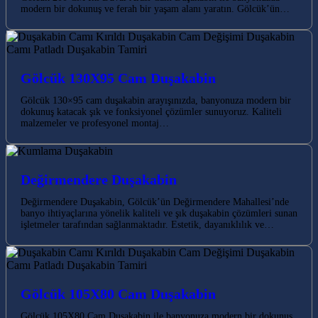
modern bir dokunuş ve ferah bir yaşam alanı yaratın. Gölcük’ün…
Gölcük 130X95 Cam Duşakabin
Gölcük 130×95 cam duşakabin arayışınızda, banyonuza modern bir
dokunuş katacak şık ve fonksiyonel çözümler sunuyoruz. Kaliteli
malzemeler ve profesyonel montaj…
Değirmendere Duşakabin
Değirmendere Duşakabin, Gölcük’ün Değirmendere Mahallesi’nde
banyo ihtiyaçlarına yönelik kaliteli ve şık duşakabin çözümleri sunan
işletmeler tarafından sağlanmaktadır. Estetik, dayanıklılık ve…
Gölcük 105X80 Cam Duşakabin
Gölcük 105X80 Cam Duşakabin ile banyonuza modern bir dokunuş