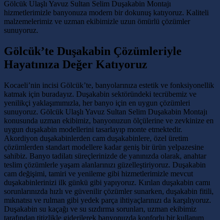
Gölcük Ulaşlı Yavuz Sultan Selim Duşakabin Montajı
hizmetlerimizle banyonuza modern bir dokunuş katıyoruz. Kaliteli
malzemelerimiz ve uzman ekibimizle uzun ömürlü çözümler
sunuyoruz.
Gölcük’te Duşakabin Çözümleriyle
Hayatınıza Değer Katıyoruz
Kocaeli’nin incisi Gölcük’te, banyolarınıza estetik ve fonksiyonellik
katmak için buradayız. Duşakabin sektöründeki tecrübemiz ve
yenilikçi yaklaşımımızla, her banyo için en uygun çözümleri
sunuyoruz. Gölcük Ulaşlı Yavuz Sultan Selim Duşakabin Montajı
konusunda uzman ekibimiz, banyonuzun ölçülerine ve zevkinize en
uygun duşakabin modellerini tasarlayıp monte etmektedir.
Akordiyon duşakabinlerden cam duşakabinlere, özel üretim
çözümlerden standart modellere kadar geniş bir ürün yelpazesine
sahibiz. Banyo tadilatı süreçlerinizde de yanınızda olarak, anahtar
teslim çözümlerle yaşam alanlarınızı güzelleştiriyoruz. Duşakabin
cam değişimi, tamiri ve yenileme gibi hizmetlerimizle mevcut
duşakabinlerinizi ilk günkü gibi yapıyoruz. Kırılan duşakabin camı
sorunlarınızda hızlı ve güvenilir çözümler sunarken, duşakabin fitili,
mıknatısı ve rulman gibi yedek parça ihtiyaçlarınızı da karşılıyoruz.
Duşakabin su kaçağı ve su sızdırma sorunları, uzman ekibimiz
tarafından titizlikle giderilerek banyonuzda konforlu bir kullanım