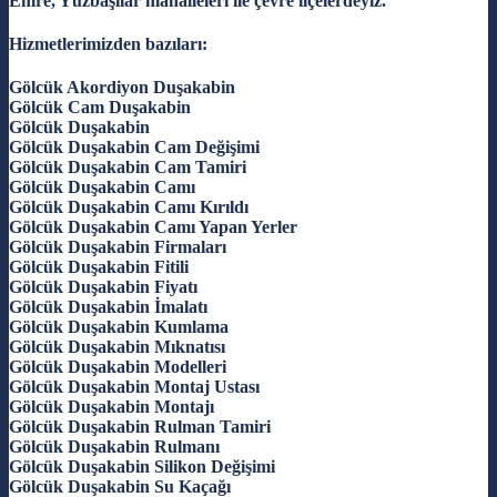
Emre, Yüzbaşılar mahalleleri ile çevre ilçelerdeyiz.
Hizmetlerimizden bazıları:
Gölcük Akordiyon Duşakabin
Gölcük Cam Duşakabin
Gölcük Duşakabin
Gölcük Duşakabin Cam Değişimi
Gölcük Duşakabin Cam Tamiri
Gölcük Duşakabin Camı
Gölcük Duşakabin Camı Kırıldı
Gölcük Duşakabin Camı Yapan Yerler
Gölcük Duşakabin Firmaları
Gölcük Duşakabin Fitili
Gölcük Duşakabin Fiyatı
Gölcük Duşakabin İmalatı
Gölcük Duşakabin Kumlama
Gölcük Duşakabin Mıknatısı
Gölcük Duşakabin Modelleri
Gölcük Duşakabin Montaj Ustası
Gölcük Duşakabin Montajı
Gölcük Duşakabin Rulman Tamiri
Gölcük Duşakabin Rulmanı
Gölcük Duşakabin Silikon Değişimi
Gölcük Duşakabin Su Kaçağı