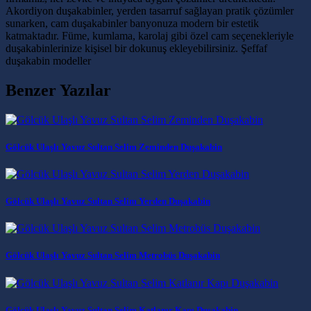
Akordiyon duşakabinler, yerden tasarruf sağlayan pratik çözümler
sunarken, cam duşakabinler banyonuza modern bir estetik
katmaktadır. Füme, kumlama, karolaj gibi özel cam seçenekleriyle
duşakabinlerinize kişisel bir dokunuş ekleyebilirsiniz. Şeffaf
duşakabin modeller
Benzer Yazılar
Gölcük Ulaşlı Yavuz Sultan Selim Zeminden Duşakabin
Gölcük Ulaşlı Yavuz Sultan Selim Yerden Duşakabin
Gölcük Ulaşlı Yavuz Sultan Selim Metrobüs Duşakabin
Gölcük Ulaşlı Yavuz Sultan Selim Katlanır Kapı Duşakabin