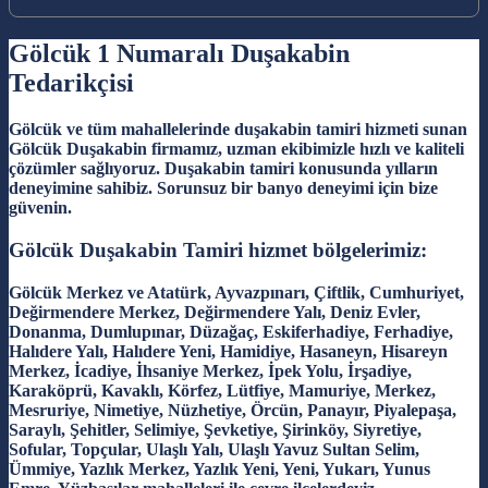
Gölcük 1 Numaralı Duşakabin
Tedarikçisi
Gölcük ve tüm mahallelerinde duşakabin tamiri hizmeti sunan
Gölcük Duşakabin firmamız, uzman ekibimizle hızlı ve kaliteli
çözümler sağlıyoruz. Duşakabin tamiri konusunda yılların
deneyimine sahibiz. Sorunsuz bir banyo deneyimi için bize
güvenin.
Gölcük Duşakabin Tamiri hizmet bölgelerimiz:
Gölcük Merkez ve Atatürk, Ayvazpınarı, Çiftlik, Cumhuriyet,
Değirmendere Merkez, Değirmendere Yalı, Deniz Evler,
Donanma, Dumlupınar, Düzağaç, Eskiferhadiye, Ferhadiye,
Halıdere Yalı, Halıdere Yeni, Hamidiye, Hasaneyn, Hisareyn
Merkez, İcadiye, İhsaniye Merkez, İpek Yolu, İrşadiye,
Karaköprü, Kavaklı, Körfez, Lütfiye, Mamuriye, Merkez,
Mesruriye, Nimetiye, Nüzhetiye, Örcün, Panayır, Piyalepaşa,
Saraylı, Şehitler, Selimiye, Şevketiye, Şirinköy, Siyretiye,
Sofular, Topçular, Ulaşlı Yalı, Ulaşlı Yavuz Sultan Selim,
Ümmiye, Yazlık Merkez, Yazlık Yeni, Yeni, Yukarı, Yunus