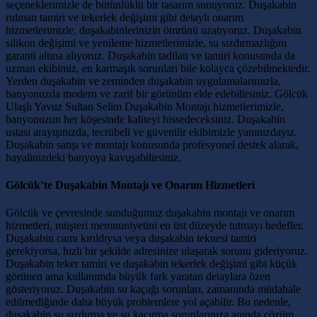
seçeneklerimizle de bütünlüklü bir tasarım sunuyoruz. Duşakabin
rulman tamiri ve tekerlek değişimi gibi detaylı onarım
hizmetlerimizle, duşakabinlerinizin ömrünü uzatıyoruz. Duşakabin
silikon değişimi ve yenileme hizmetlerimizle, su sızdırmazlığını
garanti altına alıyoruz. Duşakabin tadilatı ve tamiri konusunda da
uzman ekibimiz, en karmaşık sorunları bile kolayca çözebilmektedir.
Yerden duşakabin ve zeminden duşakabin uygulamalarımızla,
banyonuzda modern ve zarif bir görünüm elde edebilirsiniz. Gölcük
Ulaşlı Yavuz Sultan Selim Duşakabin Montajı hizmetlerimizle,
banyonuzun her köşesinde kaliteyi hissedeceksiniz. Duşakabin
ustası arayışınızda, tecrübeli ve güvenilir ekibimizle yanınızdayız.
Duşakabin satışı ve montajı konusunda profesyonel destek alarak,
hayalinizdeki banyoya kavuşabilirsiniz.
Gölcük’te Duşakabin Montajı ve Onarım Hizmetleri
Gölcük ve çevresinde sunduğumuz duşakabin montajı ve onarım
hizmetleri, müşteri memnuniyetini en üst düzeyde tutmayı hedefler.
Duşakabin camı kırıldıysa veya duşakabin teknesi tamiri
gerekiyorsa, hızlı bir şekilde adresinize ulaşarak sorunu gideriyoruz.
Duşakabin teker tamiri ve duşakabin tekerlek değişimi gibi küçük
görünen ama kullanımda büyük fark yaratan detaylara özen
gösteriyoruz. Duşakabin su kaçağı sorunları, zamanında müdahale
edilmediğinde daha büyük problemlere yol açabilir. Bu nedenle,
duşakabin su sızdırma ve su kaçırma sorunlarınıza anında çözüm