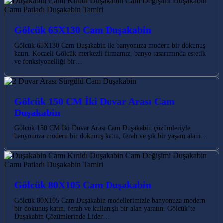
Gölcük 65X130 Cam Duşakabin
Gölcük 65X130 Cam Duşakabin ile banyonuza modern bir dokunuş
katın. Kocaeli Gölcük merkezli firmamız, banyo tasarımında estetik
ve fonksiyonelliği bir…
Gölcük 150 CM İki Duvar Arası Cam
Duşakabin
Gölcük 150 CM İki Duvar Arası Cam Duşakabin çözümleriyle
banyonuza modern bir dokunuş katın, ferah ve şık bir yaşam alanı…
Gölcük 80X105 Cam Duşakabin
Gölcük 80X105 Cam Duşakabin modellerimizle banyonuza modern
bir dokunuş katın, ferah ve kullanışlı bir alan yaratın. Gölcük’te
Duşakabin Çözümlerinde Lider…