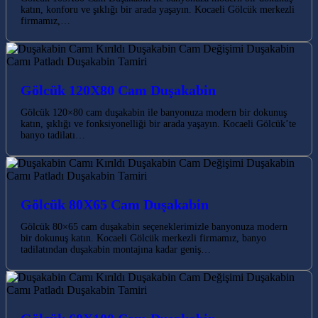
katın, konforu ve şıklığı bir arada yaşayın. Kocaeli Gölcük merkezli
firmamız,…
Gölcük 120X80 Cam Duşakabin
Gölcük 120×80 cam duşakabin ile banyonuza modern bir dokunuş
katın, şıklığı ve fonksiyonelliği bir arada yaşayın. Kocaeli Gölcük’te
banyo tadilatı…
Gölcük 80X65 Cam Duşakabin
Gölcük 80×65 cam duşakabin seçeneklerimizle banyonuza modern
bir dokunuş katın. Kocaeli Gölcük merkezli firmamız, banyo
tadilatından duşakabin montajına kadar geniş…