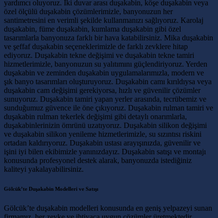
yardımcı oluyoruz. İki duvar arası duşakabin, köşe duşakabin veya
özel ölçülü duşakabin çözümlerimizle, banyonuzun her
santimetresini en verimli şekilde kullanmanızı sağlıyoruz. Karolaj
duşakabin, füme duşakabin, kumlama duşakabin gibi özel
tasarımlarla banyonuza farklı bir hava katabilirsiniz. Mika duşakabin
ve şeffaf duşakabin seçeneklerimizle de farklı zevklere hitap
ediyoruz. Duşakabin tekne değişimi ve duşakabin tekne tamiri
hizmetlerimizle, banyonuzun su yalıtımını güçlendiriyoruz. Yerden
duşakabin ve zeminden duşakabin uygulamalarımızla, modern ve
şık banyo tasarımları oluşturuyoruz. Duşakabin camı kırıldıysa veya
duşakabin cam değişimi gerekiyorsa, hızlı ve güvenilir çözümler
sunuyoruz. Duşakabin tamiri yapan yerler arasında, tecrübemiz ve
sunduğumuz güvence ile öne çıkıyoruz. Duşakabin rulman tamiri ve
duşakabin rulman tekerlek değişimi gibi detaylı onarımlarla,
duşakabinlerinizin ömrünü uzatıyoruz. Duşakabin silikon değişimi
ve duşakabin silikon yenileme hizmetlerimizle, su sızıntısı riskini
ortadan kaldırıyoruz. Duşakabin ustası arayışınızda, güvenilir ve
işini iyi bilen ekibimizle yanınızdayız. Duşakabin satışı ve montajı
konusunda profesyonel destek alarak, banyonuzda istediğiniz
kaliteyi yakalayabilirsiniz.
Gölcük’te Duşakabin Modelleri ve Satışı
Gölcük’te duşakabin modelleri konusunda en geniş yelpazeyi sunan
firmamız, her zevke ve ihtiyaca uygun çözümler üretmektedir.