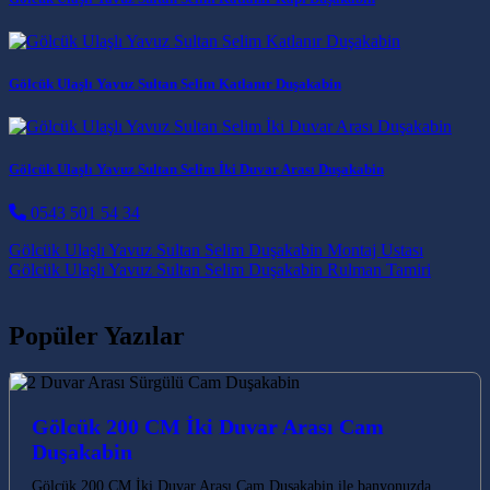
Gölcük Ulaşlı Yavuz Sultan Selim Katlanır Duşakabin
Gölcük Ulaşlı Yavuz Sultan Selim İki Duvar Arası Duşakabin
0543 501 54 34
Post navigation
Gölcük Ulaşlı Yavuz Sultan Selim Duşakabin Montaj Ustası
Gölcük Ulaşlı Yavuz Sultan Selim Duşakabin Rulman Tamiri
Popüler Yazılar
Gölcük 200 CM İki Duvar Arası Cam
Duşakabin
Gölcük 200 CM İki Duvar Arası Cam Duşakabin ile banyonuzda