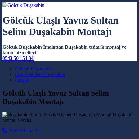
Gölcük Ulaşlı Yavuz Sultan
Selim Duşakabin Montajı
Gölcük Duşakabin İmalattan Duşakabin tedarik montaj ve
tamir hizmetleri
0543 501 54 34
Main Navigation
Gölcük Duşakabin
Değirmendere Duşakabin
İletişim
Gölcük Ulaşlı Yavuz Sultan Selim
Duşakabin Montajı
0543 501 54 34