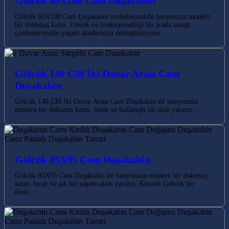
Gölcük 60X100 Cam Duşakabin
Gölcük 60X100 Cam Duşakabin modellerimizle banyonuza modern
bir dokunuş katın. Estetik ve fonksiyonelliği bir arada sunan
çözümlerimizle yaşam alanlarınızı dönüştürüyoruz.…
Gölcük 140 CM İki Duvar Arası Cam
Duşakabin
Gölcük 140 CM İki Duvar Arası Cam Duşakabin ile banyonuza
modern bir dokunuş katın, ferah ve kullanışlı bir alan yaratın.…
Gölcük 85X95 Cam Duşakabin
Gölcük 85X95 Cam Duşakabin ile banyonuza modern bir dokunuş
katın, ferah ve şık bir yaşam alanı yaratın. Kocaeli Gölcük’ün
önde…