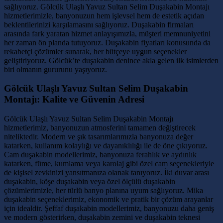
sağlıyoruz. Gölcük Ulaşlı Yavuz Sultan Selim Duşakabin Montajı
hizmetlerimizle, banyonuzun hem işlevsel hem de estetik açıdan
beklentilerinizi karşılamasını sağlıyoruz. Duşakabin firmaları
arasında fark yaratan hizmet anlayışımızla, müşteri memnuniyetini
her zaman ön planda tutuyoruz. Duşakabin fiyatları konusunda da
rekabetçi çözümler sunarak, her bütçeye uygun seçenekler
geliştiriyoruz. Gölcük’te duşakabin denince akla gelen ilk isimlerden
biri olmanın gururunu yaşıyoruz.
Gölcük Ulaşlı Yavuz Sultan Selim Duşakabin
Montajı: Kalite ve Güvenin Adresi
Gölcük Ulaşlı Yavuz Sultan Selim Duşakabin Montajı
hizmetlerimiz, banyonuzun atmosferini tamamen değiştirecek
niteliktedir. Modern ve şık tasarımlarımızla banyonuza değer
katarken, kullanım kolaylığı ve dayanıklılığı ile de öne çıkıyoruz.
Cam duşakabin modellerimiz, banyonuza ferahlık ve aydınlık
katarken, füme, kumlama veya karolaj gibi özel cam seçenekleriyle
de kişisel zevkinizi yansıtmanıza olanak tanıyoruz. İki duvar arası
duşakabin, köşe duşakabin veya özel ölçülü duşakabin
çözümlerimizle, her türlü banyo planına uyum sağlıyoruz. Mika
duşakabin seçeneklerimiz, ekonomik ve pratik bir çözüm arayanlar
için idealdir. Şeffaf duşakabin modellerimiz, banyonuzu daha geniş
ve modern gösterirken, duşakabin zemini ve duşakabin teknesi