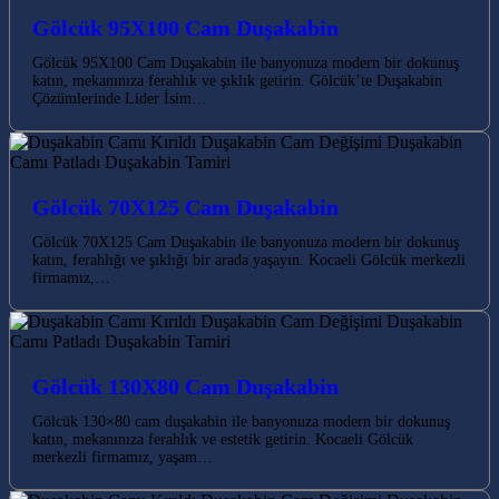
Gölcük 95X100 Cam Duşakabin
Gölcük 95X100 Cam Duşakabin ile banyonuza modern bir dokunuş
katın, mekanınıza ferahlık ve şıklık getirin. Gölcük’te Duşakabin
Çözümlerinde Lider İsim…
Gölcük 70X125 Cam Duşakabin
Gölcük 70X125 Cam Duşakabin ile banyonuza modern bir dokunuş
katın, ferahlığı ve şıklığı bir arada yaşayın. Kocaeli Gölcük merkezli
firmamız,…
Gölcük 130X80 Cam Duşakabin
Gölcük 130×80 cam duşakabin ile banyonuza modern bir dokunuş
katın, mekanınıza ferahlık ve estetik getirin. Kocaeli Gölcük
merkezli firmamız, yaşam…