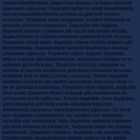
montajı hizmetlerimizle, baştan sona kusursuz bir banyo deneyimi
yaşamanızı sağlıyoruz. Duşakabin tadilatı ve tamiri hizmetlerimizle,
mevcut duşakabinlerinizdeki sorunları da gidererek ömrünü
uzatıyoruz. Duşakabin ustası arayışınızda, tecrübeli ekibimizle en
güvenilir çözümleri sunmaktayız. Duşakabin fitili değişimi,
duşakabin mıknatısı yenilemesi gibi küçük ama önemli detaylar,
duşakabininizin su sızdırma sorunlarını gidermede kritik rol oynar.
Duşakabin rulman tamiri, duşakabin rulman tekerlek değişimi gibi
hizmetlerimizle, duşakabininizin hareketli aksamlarının sorunsuz
çalışmasını sağlıyoruz. Duşakabin silikon değişimi, duşakabin
silikon yenileme gibi hizmetlerimizle, banyonuzun estetiğini ve su
yalıtımını güçlendiriyoruz. Duşakabin su kaçağı, duşakabin su
sızdırma su kaçırma sorunlarının giderilmesi konusunda da uzman
ekibimizle hızlı ve etkili çözümler sunuyoruz. Yerden duşakabin,
zeminden duşakabin gibi modern tasarımlarla, banyonuza ferah ve
şık bir görünüm katabilirsiniz. Duşakabin tekne değişimi, duşakabin
tekne tamiri, duşakabin teknesi su kaçağı gibi sorunlarınızda da
profesyonel destek sağlıyoruz. Karolaj duşakabin, füme duşakabin,
şeffaf duşakabin gibi farklı estetik anlayışlara hitap eden
ürünlerimizle, banyonuzu kişiselleştirmenizi sağlıyoruz. İki duvar
arası duşakabin çözümlerimizle, dar alanlarda bile maksimum
verimlilik elde edebilirsiniz. Mika duşakabin, metrobüs duşakabin
gibi farklı malzeme seçenekleriyle, banyonuza özgün bir dokunuş
katabilirsiniz. Duşakabin kumlama, duşakabin cam yenileme gibi
hizmetlerimizle, duşakabininizin ömrünü uzatıyor ve ilk günkü