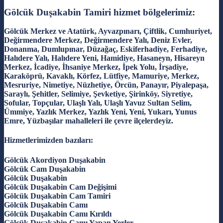
Gölcük Duşakabin Tamiri hizmet bölgelerimiz:
Gölcük Merkez ve Atatürk, Ayvazpınarı, Çiftlik, Cumhuriyet,
Değirmendere Merkez, Değirmendere Yalı, Deniz Evler,
Donanma, Dumlupınar, Düzağaç, Eskiferhadiye, Ferhadiye,
Halıdere Yalı, Halıdere Yeni, Hamidiye, Hasaneyn, Hisareyn
Merkez, İcadiye, İhsaniye Merkez, İpek Yolu, İrşadiye,
Karaköprü, Kavaklı, Körfez, Lütfiye, Mamuriye, Merkez,
Mesruriye, Nimetiye, Nüzhetiye, Örcün, Panayır, Piyalepaşa,
Saraylı, Şehitler, Selimiye, Şevketiye, Şirinköy, Siyretiye,
Sofular, Topçular, Ulaşlı Yalı, Ulaşlı Yavuz Sultan Selim,
Ümmiye, Yazlık Merkez, Yazlık Yeni, Yeni, Yukarı, Yunus
Emre, Yüzbaşılar mahalleleri ile çevre ilçelerdeyiz.
Hizmetlerimizden bazıları:
Gölcük Akordiyon Duşakabin
Gölcük Cam Duşakabin
Gölcük Duşakabin
Gölcük Duşakabin Cam Değişimi
Gölcük Duşakabin Cam Tamiri
Gölcük Duşakabin Camı
Gölcük Duşakabin Camı Kırıldı
Gölcük Duşakabin Camı Yapan Yerler