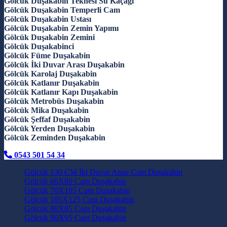
Gölcük Duşakabin Teknesi Su Kaçağı
Gölcük Duşakabin Temperli Cam
Gölcük Duşakabin Ustası
Gölcük Duşakabin Zemin Yapımı
Gölcük Duşakabin Zemini
Gölcük Duşakabinci
Gölcük Füme Duşakabin
Gölcük İki Duvar Arası Duşakabin
Gölcük Karolaj Duşakabin
Gölcük Katlanır Duşakabin
Gölcük Katlanır Kapı Duşakabin
Gölcük Metrobüs Duşakabin
Gölcük Mika Duşakabin
Gölcük Şeffaf Duşakabin
Gölcük Yerden Duşakabin
Gölcük Zeminden Duşakabin
0543 501 54 34
Gölcük 130 CM İki Duvar Arası Cam Duşakabin
Gölcük 60X80 Cam Duşakabin
Gölcük 70X105 Cam Duşakabin
Gölcük 105X125 Cam Duşakabin
Gölcük 80X85 Cam Duşakabin
Gölcük 90X95 Cam Duşakabin