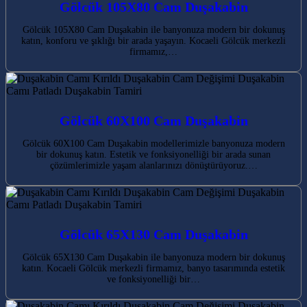
Gölcük 105X80 Cam Duşakabin
Gölcük 105X80 Cam Duşakabin ile banyonuza modern bir dokunuş
katın, konforu ve şıklığı bir arada yaşayın. Kocaeli Gölcük merkezli
firmamız,…
Gölcük 60X100 Cam Duşakabin
Gölcük 60X100 Cam Duşakabin modellerimizle banyonuza modern
bir dokunuş katın. Estetik ve fonksiyonelliği bir arada sunan
çözümlerimizle yaşam alanlarınızı dönüştürüyoruz.…
Gölcük 65X130 Cam Duşakabin
Gölcük 65X130 Cam Duşakabin ile banyonuza modern bir dokunuş
katın. Kocaeli Gölcük merkezli firmamız, banyo tasarımında estetik
ve fonksiyonelliği bir…