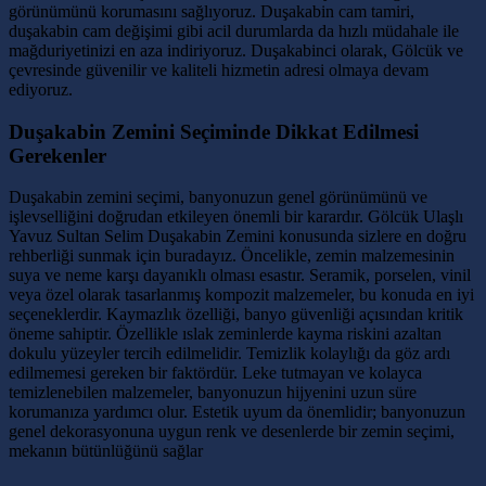
görünümünü korumasını sağlıyoruz. Duşakabin cam tamiri,
duşakabin cam değişimi gibi acil durumlarda da hızlı müdahale ile
mağduriyetinizi en aza indiriyoruz. Duşakabinci olarak, Gölcük ve
çevresinde güvenilir ve kaliteli hizmetin adresi olmaya devam
ediyoruz.
Duşakabin Zemini Seçiminde Dikkat Edilmesi
Gerekenler
Duşakabin zemini seçimi, banyonuzun genel görünümünü ve
işlevselliğini doğrudan etkileyen önemli bir karardır. Gölcük Ulaşlı
Yavuz Sultan Selim Duşakabin Zemini konusunda sizlere en doğru
rehberliği sunmak için buradayız. Öncelikle, zemin malzemesinin
suya ve neme karşı dayanıklı olması esastır. Seramik, porselen, vinil
veya özel olarak tasarlanmış kompozit malzemeler, bu konuda en iyi
seçeneklerdir. Kaymazlık özelliği, banyo güvenliği açısından kritik
öneme sahiptir. Özellikle ıslak zeminlerde kayma riskini azaltan
dokulu yüzeyler tercih edilmelidir. Temizlik kolaylığı da göz ardı
edilmemesi gereken bir faktördür. Leke tutmayan ve kolayca
temizlenebilen malzemeler, banyonuzun hijyenini uzun süre
korumanıza yardımcı olur. Estetik uyum da önemlidir; banyonuzun
genel dekorasyonuna uygun renk ve desenlerde bir zemin seçimi,
mekanın bütünlüğünü sağlar