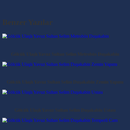
Benzer Yazılar
Gölcük Ulaşlı Yavuz Sultan Selim Metrobüs Duşakabin
Gölcük Ulaşlı Yavuz Sultan Selim Duşakabin Zemin Yapımı
Gölcük Ulaşlı Yavuz Sultan Selim Duşakabin Ustası