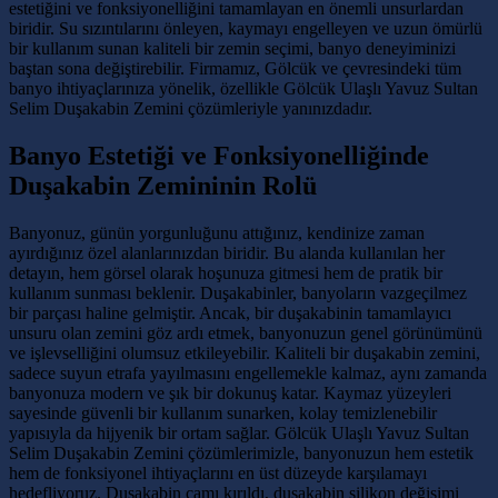
estetiğini ve fonksiyonelliğini tamamlayan en önemli unsurlardan
biridir. Su sızıntılarını önleyen, kaymayı engelleyen ve uzun ömürlü
bir kullanım sunan kaliteli bir zemin seçimi, banyo deneyiminizi
baştan sona değiştirebilir. Firmamız, Gölcük ve çevresindeki tüm
banyo ihtiyaçlarınıza yönelik, özellikle Gölcük Ulaşlı Yavuz Sultan
Selim Duşakabin Zemini çözümleriyle yanınızdadır.
Banyo Estetiği ve Fonksiyonelliğinde
Duşakabin Zemininin Rolü
Banyonuz, günün yorgunluğunu attığınız, kendinize zaman
ayırdığınız özel alanlarınızdan biridir. Bu alanda kullanılan her
detayın, hem görsel olarak hoşunuza gitmesi hem de pratik bir
kullanım sunması beklenir. Duşakabinler, banyoların vazgeçilmez
bir parçası haline gelmiştir. Ancak, bir duşakabinin tamamlayıcı
unsuru olan zemini göz ardı etmek, banyonuzun genel görünümünü
ve işlevselliğini olumsuz etkileyebilir. Kaliteli bir duşakabin zemini,
sadece suyun etrafa yayılmasını engellemekle kalmaz, aynı zamanda
banyonuza modern ve şık bir dokunuş katar. Kaymaz yüzeyleri
sayesinde güvenli bir kullanım sunarken, kolay temizlenebilir
yapısıyla da hijyenik bir ortam sağlar. Gölcük Ulaşlı Yavuz Sultan
Selim Duşakabin Zemini çözümlerimizle, banyonuzun hem estetik
hem de fonksiyonel ihtiyaçlarını en üst düzeyde karşılamayı
hedefliyoruz. Duşakabin camı kırıldı, duşakabin silikon değişimi