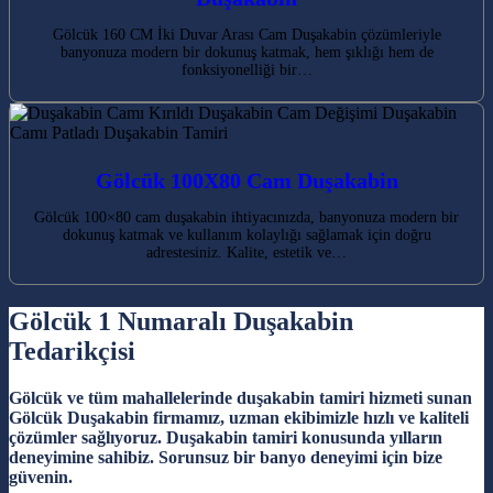
Gölcük 160 CM İki Duvar Arası Cam Duşakabin çözümleriyle
banyonuza modern bir dokunuş katmak, hem şıklığı hem de
fonksiyonelliği bir…
Gölcük 100X80 Cam Duşakabin
Gölcük 100×80 cam duşakabin ihtiyacınızda, banyonuza modern bir
dokunuş katmak ve kullanım kolaylığı sağlamak için doğru
adrestesiniz. Kalite, estetik ve…
Gölcük 1 Numaralı Duşakabin
Tedarikçisi
Gölcük ve tüm mahallelerinde duşakabin tamiri hizmeti sunan
Gölcük Duşakabin firmamız, uzman ekibimizle hızlı ve kaliteli
çözümler sağlıyoruz. Duşakabin tamiri konusunda yılların
deneyimine sahibiz. Sorunsuz bir banyo deneyimi için bize
güvenin.