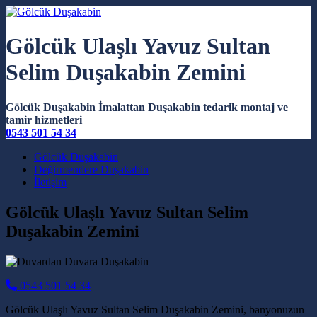
Gölcük Ulaşlı Yavuz Sultan
Selim Duşakabin Zemini
Gölcük Duşakabin İmalattan Duşakabin tedarik montaj ve
tamir hizmetleri
0543 501 54 34
Main Navigation
Gölcük Duşakabin
Değirmendere Duşakabin
İletişim
Gölcük Ulaşlı Yavuz Sultan Selim
Duşakabin Zemini
0543 501 54 34
Gölcük Ulaşlı Yavuz Sultan Selim Duşakabin Zemini, banyonuzun