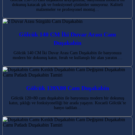
dokunuş katacak şık ve fonksiyonel çözümler sunuyoruz. Kaliteli
malzemeler ve profesyonel montaj…
Gölcük 140 CM İki Duvar Arası Cam
Duşakabin
Gölcük 140 CM İki Duvar Arası Cam Duşakabin ile banyonuza
modern bir dokunuş katın, ferah ve kullanışlı bir alan yaratın.…
Gölcük 120X80 Cam Duşakabin
Gölcük 120×80 cam duşakabin ile banyonuza modern bir dokunuş
katın, şıklığı ve fonksiyonelliği bir arada yaşayın. Kocaeli Gölcük’te
banyo tadilatı…