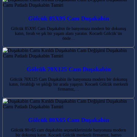
Gölcük 85X95 Cam Duşakabin
Gölcük 85X95 Cam Duşakabin ile banyonuza modern bir dokunuş
katın, ferah ve şık bir yaşam alanı yaratın. Kocaeli Gölcük’ün
önde…
Gölcük 70X125 Cam Duşakabin
Gölcük 70X125 Cam Duşakabin ile banyonuza modern bir dokunuş
katın, ferahlığı ve şıklığı bir arada yaşayın. Kocaeli Gölcük merkezli
firmamız,…
Gölcük 80X65 Cam Duşakabin
Gölcük 80×65 cam duşakabin seçeneklerimizle banyonuza modern
bir dokunuş katın. Kocaeli Gölcük merkezli firmamız, banyo