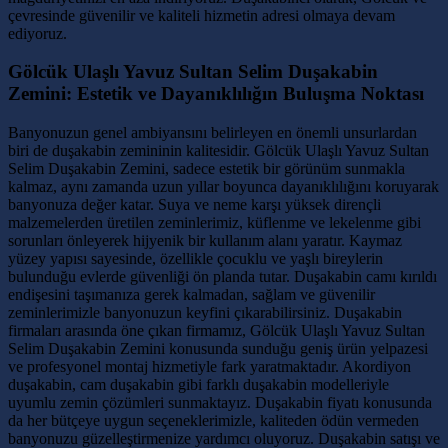
çevresinde güvenilir ve kaliteli hizmetin adresi olmaya devam
ediyoruz.
Gölcük Ulaşlı Yavuz Sultan Selim Duşakabin
Zemini: Estetik ve Dayanıklılığın Buluşma Noktası
Banyonuzun genel ambiyansını belirleyen en önemli unsurlardan
biri de duşakabin zemininin kalitesidir. Gölcük Ulaşlı Yavuz Sultan
Selim Duşakabin Zemini, sadece estetik bir görünüm sunmakla
kalmaz, aynı zamanda uzun yıllar boyunca dayanıklılığını koruyarak
banyonuza değer katar. Suya ve neme karşı yüksek dirençli
malzemelerden üretilen zeminlerimiz, küflenme ve lekelenme gibi
sorunları önleyerek hijyenik bir kullanım alanı yaratır. Kaymaz
yüzey yapısı sayesinde, özellikle çocuklu ve yaşlı bireylerin
bulunduğu evlerde güvenliği ön planda tutar. Duşakabin camı kırıldı
endişesini taşımanıza gerek kalmadan, sağlam ve güvenilir
zeminlerimizle banyonuzun keyfini çıkarabilirsiniz. Duşakabin
firmaları arasında öne çıkan firmamız, Gölcük Ulaşlı Yavuz Sultan
Selim Duşakabin Zemini konusunda sunduğu geniş ürün yelpazesi
ve profesyonel montaj hizmetiyle fark yaratmaktadır. Akordiyon
duşakabin, cam duşakabin gibi farklı duşakabin modelleriyle
uyumlu zemin çözümleri sunmaktayız. Duşakabin fiyatı konusunda
da her bütçeye uygun seçeneklerimizle, kaliteden ödün vermeden
banyonuzu güzelleştirmenize yardımcı oluyoruz. Duşakabin satışı ve