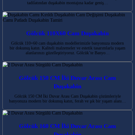
tadilatından duşakabin montajına kadar geniş…
Gölcük 110X60 Cam Duşakabin
Gölcük 110×60 cam duşakabin modellerimizle banyonuza modern
bir dokunuş katın. Kaliteli malzemeler ve estetik tasarımlarla yaşam
alanlarınızı güzelleştiriyoruz. Gölcük’te Banyo…
Gölcük 150 CM İki Duvar Arası Cam
Duşakabin
Gölcük 150 CM İki Duvar Arası Cam Duşakabin çözümleriyle
banyonuza modern bir dokunuş katın, ferah ve şık bir yaşam alanı…
Gölcük 160 CM İki Duvar Arası Cam
Duşakabin