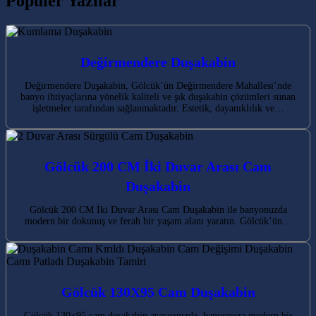
Popüler Yazılar
Değirmendere Duşakabin
Değirmendere Duşakabin, Gölcük’ün Değirmendere Mahallesi’nde
banyo ihtiyaçlarına yönelik kaliteli ve şık duşakabin çözümleri sunan
işletmeler tarafından sağlanmaktadır. Estetik, dayanıklılık ve…
Gölcük 200 CM İki Duvar Arası Cam
Duşakabin
Gölcük 200 CM İki Duvar Arası Cam Duşakabin ile banyonuzda
modern bir dokunuş ve ferah bir yaşam alanı yaratın. Gölcük’ün…
Gölcük 130X95 Cam Duşakabin
Gölcük 130×95 cam duşakabin arayışınızda, banyonuza modern bir