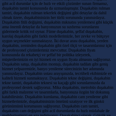
gibi acil durumlar için de hızlı ve etkili çözümler sunan firmamız,
duşakabin tamiri konusunda da uzmanlaşmıştır. Duşakabin rulman
tamiri, duşakabin rulman tekerlek değişimi gibi detaylar da dahil
olmak üzere, duşakabininizin her türlü sorununda yanınızdayız.
Duşakabin fitili değişimi, duşakabin mıknatısı yenilemesi gibi küçük
ama önemli detaylar da banyonuzun su sızdırma sorunlarını
gidermede kritik rol oynar. Füme duşakabin, şeffaf duşakabin,
karolaj duşakabin gibi farklı modellerimizle, her zevke ve bütçeye
uygun seçenekler sunmaktayız. İki duvar arası duşakabin, yerden
duşakabin, zeminden duşakabin gibi özel ölçü ve tasarımlarınız için
de profesyonel çözümlerimiz mevcuttur. Duşakabin fiyatı
konusunda da rekabetçi ve şeffaf bir politika izleyerek,
müşterilerimizin en iyi hizmeti en uygun fiyata almasını sağlıyoruz.
Duşakabin satışı, duşakabin montajı, duşakabin tadilatı gibi geniş
hizmet yelpazemizle, banyo yenileme sürecinizin her adımında
yanınızdayız. Duşakabin ustası arayışınızda, tecrübeli ekibimizle en
kaliteli hizmeti sunmaktayız. Duşakabin tekne değişimi, duşakabin
tekne tamiri, duşakabin teknesi su kaçağı gibi sorunlarınızda da
profesyonel destek sağlıyoruz. Mika duşakabin, metrobüs duşakabin
gibi farklı malzeme ve tasarımlarla, banyonuza özgün bir dokunuş
katabilirsiniz. Duşakabin kumlama, duşakabin cam yenileme gibi
hizmetlerimizle, duşakabininizin ömrünü uzatıyor ve ilk günkü
görünümünü korumasını sağlıyoruz. Duşakabin cam tamiri,
duşakabin cam değişimi gibi acil durumlarda da hızlı müdahale ile
mağduriyetinizi en aza indiriyoruz. Duşakabinci olarak, Gölcük ve