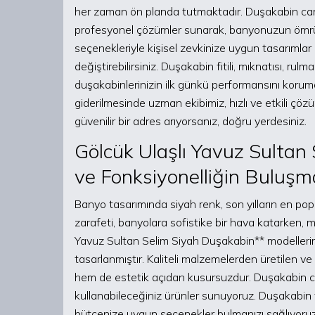
her zaman ön planda tutmaktadır. Duşakabin cam d
profesyonel çözümler sunarak, banyonuzun ömrü
seçenekleriyle kişisel zevkinize uygun tasarımla
değiştirebilirsiniz. Duşakabin fitili, mıknatısı, r
duşakabinlerinizin ilk günkü performansını koruma
giderilmesinde uzman ekibimiz, hızlı ve etkili çöz
güvenilir bir adres arıyorsanız, doğru yerdesiniz.
Gölcük Ulaşlı Yavuz Sultan
ve Fonksiyonelliğin Buluşm
Banyo tasarımında siyah renk, son yılların en popü
zarafeti, banyolara sofistike bir hava katarken, 
Yavuz Sultan Selim Siyah Duşakabin** modellerim
tasarlanmıştır. Kaliteli malzemelerden üretilen ve
hem de estetik açıdan kusursuzdur. Duşakabin cam
kullanabileceğiniz ürünler sunuyoruz. Duşakabin
bütçenize uygun seçenekler bulmanızı sağlıyoruz.