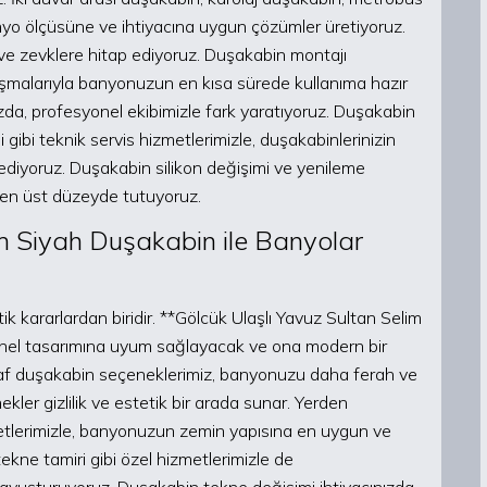
anyo ölçüsüne ve ihtiyacına uygun çözümler üretiyoruz.
ve zevklere hitap ediyoruz. Duşakabin montajı
alışmalarıyla banyonuzun en kısa sürede kullanıma hazır
zda, profesyonel ekibimizle fark yaratıyoruz. Duşakabin
gibi teknik servis hizmetlerimizle, duşakabinlerinizin
ediyoruz. Duşakabin silikon değişimi ve yenileme
i en üst düzeyde tutuyoruz.
im Siyah Duşakabin ile Banyolar
ik kararlardan biridir. **Gölcük Ulaşlı Yavuz Sultan Selim
nel tasarımına uyum sağlayacak ve ona modern bir
faf duşakabin seçeneklerimiz, banyonuzu daha ferah ve
ler gizlilik ve estetik bir arada sunar. Yerden
tlerimizle, banyonuzun zemin yapısına en uygun ve
kne tamiri gibi özel hizmetlerimizle de