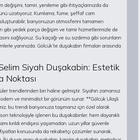
eğişimi, tamiri, yenileme gibi ihtiyaçlarınızda da
nü uzatıyoruz. Kumlama, füme, şeffaf cam
r oluşturabilir, banyonuzun atmosferini tamamen
ulman gibi yedek parça değişim ve tamir hizmetlerimizle de
sını sağlıyoruz. Su kaçağı ve su sızdırma gibi sorunların
ümlerle yanınızda. Gölcük’te duşakabin firmaları arasında
 Selim Siyah Duşakabin: Estetik
a Noktası
ler trendlerinden biri haline gelmiştir. Siyahın zamansız
modern ve minimalist bir görünüm sunar. **Gölcük Ulaşlı
iz, bu trendi banyonuza taşımanız için özel olarak
 son teknolojiyle işlenen bu duşakabinler, hem dayanıklı
ı kırıldı endişesi yaşamadan, uzun yıllar güvenle
 fiyatları konusunda da rekabetçi çözümler sunarak,
 İki duvar arası duşakabin, karolaj duşakabin, metrobüs