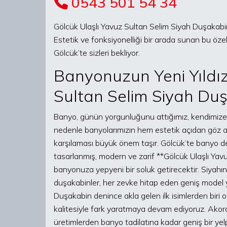
0543 501 54 34
Gölcük Ulaşlı Yavuz Sultan Selim Siyah Duşakabi
Estetik ve fonksiyonelliği bir arada sunan bu özel
Gölcük’te sizleri bekliyor.
Banyonuzun Yeni Yıldız
Sultan Selim Siyah Du
Banyo, günün yorgunluğunu attığımız, kendimize z
nedenle banyolarımızın hem estetik açıdan göz al
karşılaması büyük önem taşır. Gölcük’te banyo d
tasarlanmış, modern ve zarif **Gölcük Ulaşlı Yav
banyonuza yepyeni bir soluk getirecektir. Siyahın 
duşakabinler, her zevke hitap eden geniş model y
Duşakabin denince akla gelen ilk isimlerden bir
kalitesiyle fark yaratmaya devam ediyoruz. Akor
üretimlerden banyo tadilatına kadar geniş bir y