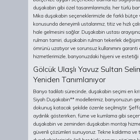
duşakabin gibi özel tasarımlarımızla, her türlü b
Mika duşakabin seçeneklerimizle de farklı bütçe 
konusunda deneyimli ustalarımız, titiz ve hızlı ç
hale gelmesini sağlar. Duşakabin ustası arayışını
rulman tamiri, duşakabin rulman tekerlek değişimi 
ömrünü uzatıyor ve sorunsuz kullanımını garanti 
hizmetlerimizle, banyonuzdaki hijyeni ve estetiğ
Gölcük Ulaşlı Yavuz Sultan Sel
Yeniden Tanımlanıyor
Banyo tadilatı sürecinde, duşakabin seçimi en krit
Siyah Duşakabin** modellerimiz, banyonuzun ge
dokunuş katacak şekilde özenle seçilmiştir. Şef
aydınlık gösterirken, füme ve kumlama gibi seçenek
duşakabin ve zeminden duşakabin montajı hizme
güvenli çözümleri sunuyoruz. Tekne kaldırma ve te