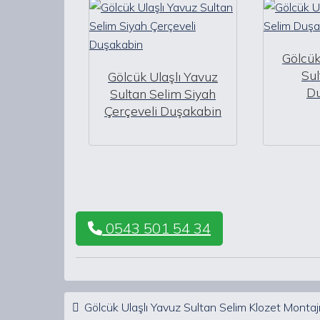
Gölcük
Sul
Gölcük Ulaşlı Yavuz
D
Sultan Selim Siyah
Çerçeveli Duşakabin
0543 501 54 34
Post navigation
Gölcük Ulaşlı Yavuz Sultan Selim Klozet Montaj