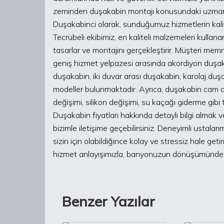
zeminden duşakabin montajı konusundaki uzmanl
Duşakabinci olarak, sunduğumuz hizmetlerin kalit
Tecrübeli ekibimiz, en kaliteli malzemeleri kullan
tasarlar ve montajını gerçekleştirir. Müşteri mem
geniş hizmet yelpazesi arasında akordiyon duşa
duşakabin, iki duvar arası duşakabin, karolaj duş
modeller bulunmaktadır. Ayrıca, duşakabin cam değ
değişimi, silikon değişimi, su kaçağı giderme gibi
Duşakabin fiyatları hakkında detaylı bilgi almak
bizimle iletişime geçebilirsiniz. Deneyimli ustalar
sizin için olabildiğince kolay ve stressiz hale get
hizmet anlayışımızla, banyonuzun dönüşümünde g
Benzer Yazılar