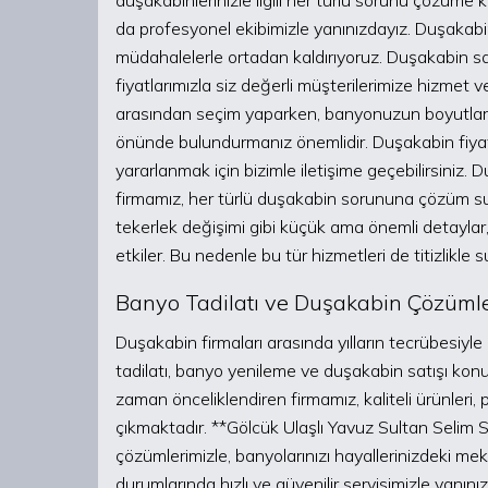
duşakabinlerinizle ilgili her türlü sorunu çözüme
da profesyonel ekibimizle yanınızdayız. Duşakabin
müdahalelerle ortadan kaldırıyoruz. Duşakabin 
fiyatlarımızla siz değerli müşterilerimize hizme
arasından seçim yaparken, banyonuzun boyutların
önünde bulundurmanız önemlidir. Duşakabin fiyatı
yararlanmak için bizimle iletişime geçebilirsiniz.
firmamız, her türlü duşakabin sorununa çözüm s
tekerlek değişimi gibi küçük ama önemli detaylar,
etkiler. Bu nedenle bu tür hizmetleri de titizlikle
Banyo Tadilatı ve Duşakabin Çözümle
Duşakabin firmaları arasında yılların tecrübesiy
tadilatı, banyo yenileme ve duşakabin satışı kon
zaman önceliklendiren firmamız, kaliteli ürünleri,
çıkmaktadır. **Gölcük Ulaşlı Yavuz Sultan Selim 
çözümlerimizle, banyolarınızı hayallerinizdeki me
durumlarında hızlı ve güvenilir servisimizle yanını