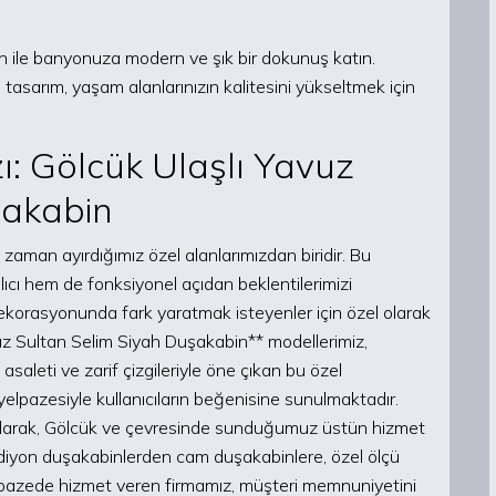
n ile banyonuza modern ve şık bir dokunuş katın.
 tasarım, yaşam alanlarınızın kalitesini yükseltmek için
ı: Gölcük Ulaşlı Yavuz
şakabin
aman ayırdığımız özel alanlarımızdan biridir. Bu
ıcı hem de fonksiyonel açıdan beklentilerimizi
ekorasyonunda fark yaratmak isteyenler için özel olarak
uz Sultan Selim Siyah Duşakabin** modellerimiz,
asaleti ve zarif çizgileriyle öne çıkan bu özel
elpazesiyle kullanıcıların beğenisine sunulmaktadır.
i olarak, Gölcük ve çevresinde sunduğumuz üstün hizmet
diyon duşakabinlerden cam duşakabinlere, özel ölçü
elpazede hizmet veren firmamız, müşteri memnuniyetini