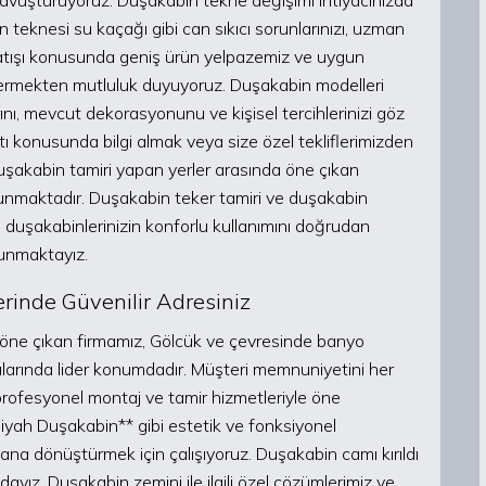
 kavuşturuyoruz. Duşakabin tekne değişimi ihtiyacınızda
 teknesi su kaçağı gibi can sıkıcı sorunlarınızı, uzman
satışı konusunda geniş ürün yelpazemiz ve uygun
t vermekten mutluluk duyuyoruz. Duşakabin modelleri
ı, mevcut dekorasyonunu ve kişisel tercihlerinizi göz
 konusunda bilgi almak veya size özel tekliflerimizden
 Duşakabin tamiri yapan yerler arasında öne çıkan
unmaktadır. Duşakabin teker tamiri ve duşakabin
 duşakabinlerinizin konforlu kullanımını doğrudan
 sunmaktayız.
rinde Güvenilir Adresiniz
le öne çıkan firmamız, Gölcük ve çevresinde banyo
ularında lider konumdadır. Müşteri memnuniyetini her
 profesyonel montaj ve tamir hizmetleriyle öne
Siyah Duşakabin** gibi estetik ve fonksiyonel
kana dönüştürmek için çalışıyoruz. Duşakabin camı kırıldı
zdayız. Duşakabin zemini ile ilgili özel çözümlerimiz ve