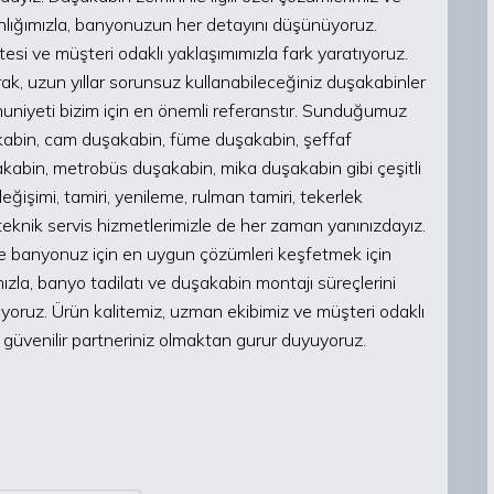
ığımızla, banyonuzun her detayını düşünüyoruz.
esi ve müşteri odaklı yaklaşımımızla fark yaratıyoruz.
arak, uzun yıllar sorunsuz kullanabileceğiniz duşakabinler
nuniyeti bizim için en önemli referanstır. Sunduğumuz
kabin, cam duşakabin, füme duşakabin, şeffaf
akabin, metrobüs duşakabin, mika duşakabin gibi çeşitli
işimi, tamiri, yenileme, rulman tamiri, tekerlek
 teknik servis hizmetlerimizle de her zaman yanınızdayız.
 ve banyonuz için en uygun çözümleri keşfetmek için
ımızla, banyo tadilatı ve duşakabin montajı süreçlerini
iriyoruz. Ürün kalitemiz, uzman ekibimiz ve müşteri odaklı
üvenilir partneriniz olmaktan gurur duyuyoruz.