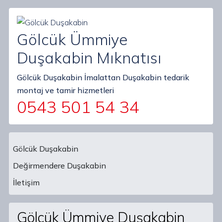
Gölcük Ümmiye
Duşakabin Mıknatısı
Gölcük Duşakabin İmalattan Duşakabin tedarik
montaj ve tamir hizmetleri
0543 501 54 34
Gölcük Duşakabin
Değirmendere Duşakabin
Main Navigation
İletişim
Gölcük Ümmiye Duşakabin