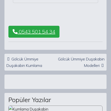
0543 501 54 34
Post navigation
Gölcük Ümmiye
Gölcük Ümmiye Duşakabin
Duşakabin Kumlama
Modelleri
Popüler Yazılar