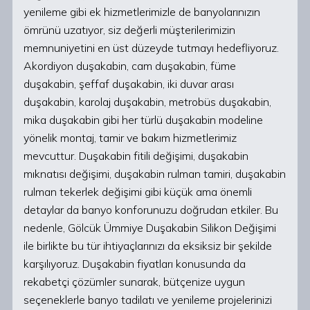
yenileme gibi ek hizmetlerimizle de banyolarınızın
ömrünü uzatıyor, siz değerli müşterilerimizin
memnuniyetini en üst düzeyde tutmayı hedefliyoruz.
Akordiyon duşakabin, cam duşakabin, füme
duşakabin, şeffaf duşakabin, iki duvar arası
duşakabin, karolaj duşakabin, metrobüs duşakabin,
mika duşakabin gibi her türlü duşakabin modeline
yönelik montaj, tamir ve bakım hizmetlerimiz
mevcuttur. Duşakabin fitili değişimi, duşakabin
mıknatısı değişimi, duşakabin rulman tamiri, duşakabin
rulman tekerlek değişimi gibi küçük ama önemli
detaylar da banyo konforunuzu doğrudan etkiler. Bu
nedenle, Gölcük Ümmiye Duşakabin Silikon Değişimi
ile birlikte bu tür ihtiyaçlarınızı da eksiksiz bir şekilde
karşılıyoruz. Duşakabin fiyatları konusunda da
rekabetçi çözümler sunarak, bütçenize uygun
seçeneklerle banyo tadilatı ve yenileme projelerinizi