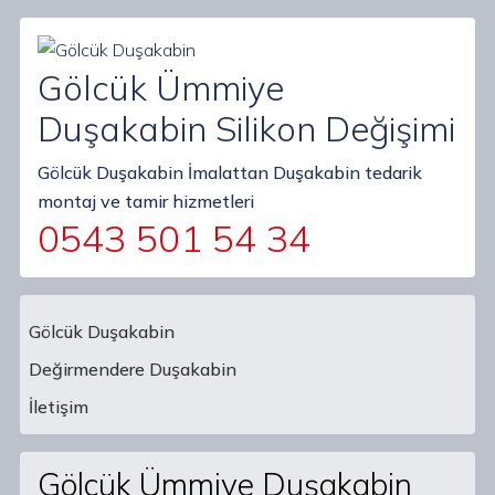
Gölcük Ümmiye
Duşakabin Silikon Değişimi
Gölcük Duşakabin İmalattan Duşakabin tedarik
montaj ve tamir hizmetleri
0543 501 54 34
Gölcük Duşakabin
Değirmendere Duşakabin
Main Navigation
İletişim
Gölcük Ümmiye Duşakabin