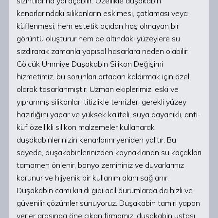
sızıntılarına yol açabilir. Özellikle duşakabin
kenarlarındaki silikonların eskimesi, çatlaması veya
küflenmesi, hem estetik açıdan hoş olmayan bir
görüntü oluşturur hem de altındaki yüzeylere su
sızdırarak zamanla yapısal hasarlara neden olabilir.
Gölcük Ümmiye Duşakabin Silikon Değişimi
hizmetimiz, bu sorunları ortadan kaldırmak için özel
olarak tasarlanmıştır. Uzman ekiplerimiz, eski ve
yıpranmış silikonları titizlikle temizler, gerekli yüzey
hazırlığını yapar ve yüksek kaliteli, suya dayanıklı, anti-
küf özellikli silikon malzemeler kullanarak
duşakabinlerinizin kenarlarını yeniden yalıtır. Bu
sayede, duşakabinlerinizden kaynaklanan su kaçakları
tamamen önlenir, banyo zemininiz ve duvarlarınız
korunur ve hijyenik bir kullanım alanı sağlanır.
Duşakabin camı kırıldı gibi acil durumlarda da hızlı ve
güvenilir çözümler sunuyoruz. Duşakabin tamiri yapan
yerler arasında öne çıkan firmamız, duşakabin ustası