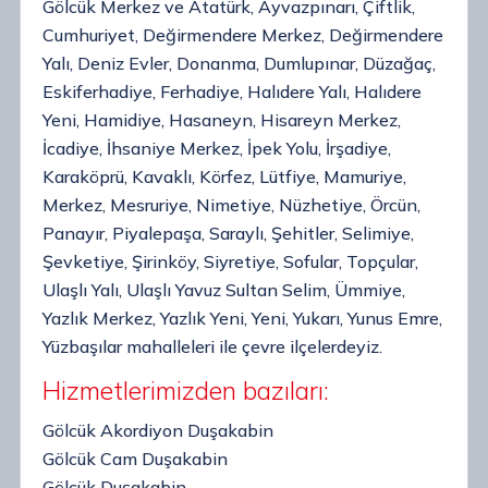
Gölcük Merkez ve Atatürk, Ayvazpınarı, Çiftlik,
Cumhuriyet, Değirmendere Merkez, Değirmendere
Yalı, Deniz Evler, Donanma, Dumlupınar, Düzağaç,
Eskiferhadiye, Ferhadiye, Halıdere Yalı, Halıdere
Yeni, Hamidiye, Hasaneyn, Hisareyn Merkez,
İcadiye, İhsaniye Merkez, İpek Yolu, İrşadiye,
Karaköprü, Kavaklı, Körfez, Lütfiye, Mamuriye,
Merkez, Mesruriye, Nimetiye, Nüzhetiye, Örcün,
Panayır, Piyalepaşa, Saraylı, Şehitler, Selimiye,
Şevketiye, Şirinköy, Siyretiye, Sofular, Topçular,
Ulaşlı Yalı, Ulaşlı Yavuz Sultan Selim, Ümmiye,
Yazlık Merkez, Yazlık Yeni, Yeni, Yukarı, Yunus Emre,
Yüzbaşılar mahalleleri ile çevre ilçelerdeyiz.
Hizmetlerimizden bazıları:
Gölcük Akordiyon Duşakabin
Gölcük Cam Duşakabin
Gölcük Duşakabin