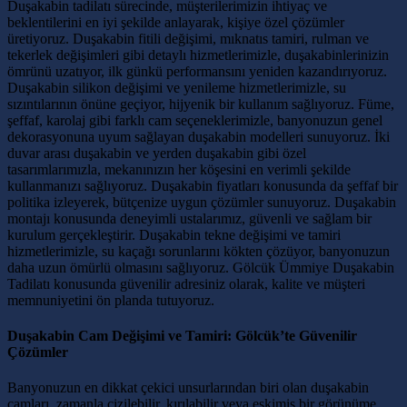
Duşakabin tadilatı sürecinde, müşterilerimizin ihtiyaç ve
beklentilerini en iyi şekilde anlayarak, kişiye özel çözümler
üretiyoruz. Duşakabin fitili değişimi, mıknatıs tamiri, rulman ve
tekerlek değişimleri gibi detaylı hizmetlerimizle, duşakabinlerinizin
ömrünü uzatıyor, ilk günkü performansını yeniden kazandırıyoruz.
Duşakabin silikon değişimi ve yenileme hizmetlerimizle, su
sızıntılarının önüne geçiyor, hijyenik bir kullanım sağlıyoruz. Füme,
şeffaf, karolaj gibi farklı cam seçeneklerimizle, banyonuzun genel
dekorasyonuna uyum sağlayan duşakabin modelleri sunuyoruz. İki
duvar arası duşakabin ve yerden duşakabin gibi özel
tasarımlarımızla, mekanınızın her köşesini en verimli şekilde
kullanmanızı sağlıyoruz. Duşakabin fiyatları konusunda da şeffaf bir
politika izleyerek, bütçenize uygun çözümler sunuyoruz. Duşakabin
montajı konusunda deneyimli ustalarımız, güvenli ve sağlam bir
kurulum gerçekleştirir. Duşakabin tekne değişimi ve tamiri
hizmetlerimizle, su kaçağı sorunlarını kökten çözüyor, banyonuzun
daha uzun ömürlü olmasını sağlıyoruz. Gölcük Ümmiye Duşakabin
Tadilatı konusunda güvenilir adresiniz olarak, kalite ve müşteri
memnuniyetini ön planda tutuyoruz.
Duşakabin Cam Değişimi ve Tamiri: Gölcük’te Güvenilir
Çözümler
Banyonuzun en dikkat çekici unsurlarından biri olan duşakabin
camları, zamanla çizilebilir, kırılabilir veya eskimiş bir görünüme