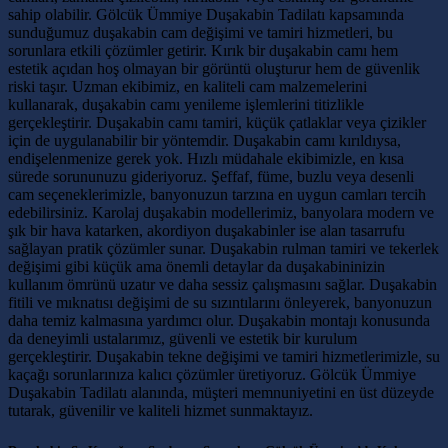
sahip olabilir. Gölcük Ümmiye Duşakabin Tadilatı kapsamında
sunduğumuz duşakabin cam değişimi ve tamiri hizmetleri, bu
sorunlara etkili çözümler getirir. Kırık bir duşakabin camı hem
estetik açıdan hoş olmayan bir görüntü oluşturur hem de güvenlik
riski taşır. Uzman ekibimiz, en kaliteli cam malzemelerini
kullanarak, duşakabin camı yenileme işlemlerini titizlikle
gerçekleştirir. Duşakabin camı tamiri, küçük çatlaklar veya çizikler
için de uygulanabilir bir yöntemdir. Duşakabin camı kırıldıysa,
endişelenmenize gerek yok. Hızlı müdahale ekibimizle, en kısa
sürede sorununuzu gideriyoruz. Şeffaf, füme, buzlu veya desenli
cam seçeneklerimizle, banyonuzun tarzına en uygun camları tercih
edebilirsiniz. Karolaj duşakabin modellerimiz, banyolara modern ve
şık bir hava katarken, akordiyon duşakabinler ise alan tasarrufu
sağlayan pratik çözümler sunar. Duşakabin rulman tamiri ve tekerlek
değişimi gibi küçük ama önemli detaylar da duşakabininizin
kullanım ömrünü uzatır ve daha sessiz çalışmasını sağlar. Duşakabin
fitili ve mıknatısı değişimi de su sızıntılarını önleyerek, banyonuzun
daha temiz kalmasına yardımcı olur. Duşakabin montajı konusunda
da deneyimli ustalarımız, güvenli ve estetik bir kurulum
gerçekleştirir. Duşakabin tekne değişimi ve tamiri hizmetlerimizle, su
kaçağı sorunlarınıza kalıcı çözümler üretiyoruz. Gölcük Ümmiye
Duşakabin Tadilatı alanında, müşteri memnuniyetini en üst düzeyde
tutarak, güvenilir ve kaliteli hizmet sunmaktayız.