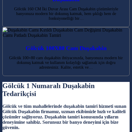
Gölcük 160 CM İki Duvar Arası Cam Duşakabin çözümleriyle
banyonuza modern bir dokunuş katmak, hem şıklığı hem de
fonksiyonelliği bir…
Gölcük 100X80 Cam Duşakabin
Gölcük 100×80 cam duşakabin ihtiyacınızda, banyonuza modern bir
dokunuş katmak ve kullanım kolaylığı sağlamak için doğru
adrestesiniz. Kalite, estetik ve…
Gölcük 1 Numaralı Duşakabin
Tedarikçisi
Gölcük ve tüm mahallelerinde duşakabin tamiri hizmeti sunan
Gölcük Duşakabin firmamız, uzman ekibimizle hızlı ve kaliteli
çözümler sağlıyoruz. Duşakabin tamiri konusunda yılların
deneyimine sahibiz. Sorunsuz bir banyo deneyimi için bize
güvenin.