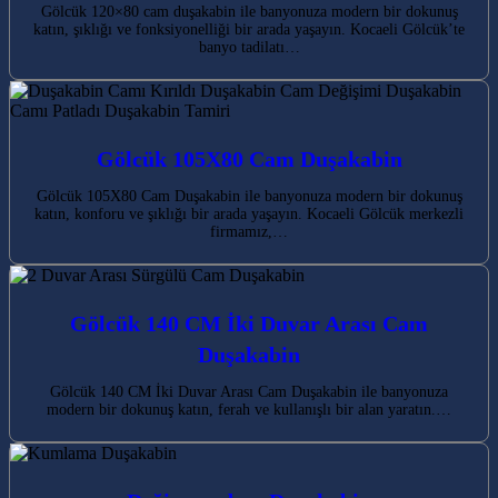
Gölcük 120×80 cam duşakabin ile banyonuza modern bir dokunuş
katın, şıklığı ve fonksiyonelliği bir arada yaşayın. Kocaeli Gölcük’te
banyo tadilatı…
Gölcük 105X80 Cam Duşakabin
Gölcük 105X80 Cam Duşakabin ile banyonuza modern bir dokunuş
katın, konforu ve şıklığı bir arada yaşayın. Kocaeli Gölcük merkezli
firmamız,…
Gölcük 140 CM İki Duvar Arası Cam
Duşakabin
Gölcük 140 CM İki Duvar Arası Cam Duşakabin ile banyonuza
modern bir dokunuş katın, ferah ve kullanışlı bir alan yaratın.…