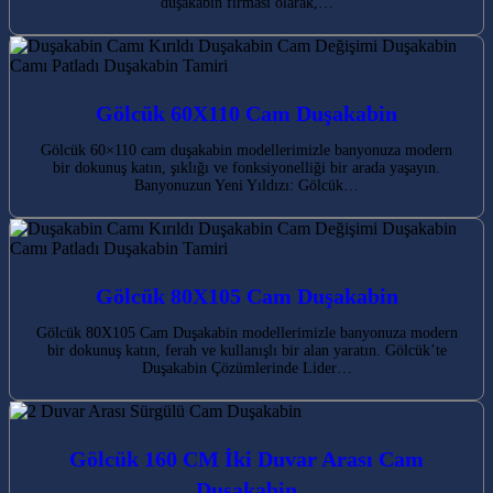
duşakabin firması olarak,…
Gölcük 60X110 Cam Duşakabin
Gölcük 60×110 cam duşakabin modellerimizle banyonuza modern
bir dokunuş katın, şıklığı ve fonksiyonelliği bir arada yaşayın.
Banyonuzun Yeni Yıldızı: Gölcük…
Gölcük 80X105 Cam Duşakabin
Gölcük 80X105 Cam Duşakabin modellerimizle banyonuza modern
bir dokunuş katın, ferah ve kullanışlı bir alan yaratın. Gölcük’te
Duşakabin Çözümlerinde Lider…
Gölcük 160 CM İki Duvar Arası Cam
Duşakabin