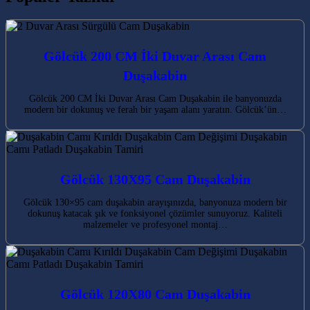
Gölcük 200 CM İki Duvar Arası Cam
Duşakabin
Gölcük 200 CM İki Duvar Arası Cam Duşakabin ile banyonuzda
modern bir dokunuş ve ferah bir yaşam alanı yaratın. Gölcük’ün…
Gölcük 130X95 Cam Duşakabin
Gölcük 130×95 cam duşakabin arayışınızda, banyonuza modern bir
dokunuş katacak şık ve fonksiyonel çözümler sunuyoruz. Kaliteli
malzemeler ve profesyonel montaj…
Gölcük 120X80 Cam Duşakabin