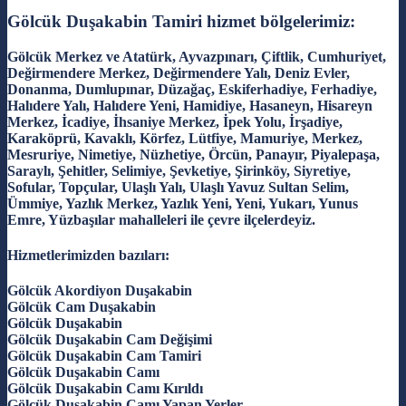
Gölcük Duşakabin Tamiri hizmet bölgelerimiz:
Gölcük Merkez ve Atatürk, Ayvazpınarı, Çiftlik, Cumhuriyet,
Değirmendere Merkez, Değirmendere Yalı, Deniz Evler,
Donanma, Dumlupınar, Düzağaç, Eskiferhadiye, Ferhadiye,
Halıdere Yalı, Halıdere Yeni, Hamidiye, Hasaneyn, Hisareyn
Merkez, İcadiye, İhsaniye Merkez, İpek Yolu, İrşadiye,
Karaköprü, Kavaklı, Körfez, Lütfiye, Mamuriye, Merkez,
Mesruriye, Nimetiye, Nüzhetiye, Örcün, Panayır, Piyalepaşa,
Saraylı, Şehitler, Selimiye, Şevketiye, Şirinköy, Siyretiye,
Sofular, Topçular, Ulaşlı Yalı, Ulaşlı Yavuz Sultan Selim,
Ümmiye, Yazlık Merkez, Yazlık Yeni, Yeni, Yukarı, Yunus
Emre, Yüzbaşılar mahalleleri ile çevre ilçelerdeyiz.
Hizmetlerimizden bazıları:
Gölcük Akordiyon Duşakabin
Gölcük Cam Duşakabin
Gölcük Duşakabin
Gölcük Duşakabin Cam Değişimi
Gölcük Duşakabin Cam Tamiri
Gölcük Duşakabin Camı
Gölcük Duşakabin Camı Kırıldı
Gölcük Duşakabin Camı Yapan Yerler