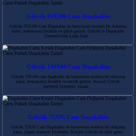
Gölcük 95X100 Cam Duşakabin
Gölcük 95X100 Cam Duşakabin ile banyonuza modern bir dokunuş
katın, mekanınıza ferahlık ve şıklık getirin. Gölcük’te Duşakabin
Çözümlerinde Lider İsim…
Gölcük 130X80 Cam Duşakabin
Gölcük 130×80 cam duşakabin ile banyonuza modern bir dokunuş
katın, mekanınıza ferahlık ve estetik getirin. Kocaeli Gölcük
merkezli firmamız, yaşam…
Gölcük 75X95 Cam Duşakabin
Gölcük 75X95 Cam Duşakabin ile banyonuza modern bir dokunuş
katın, yaşam alanınızı ferahlatın. Kocaeli Gölcük’ün önde gelen