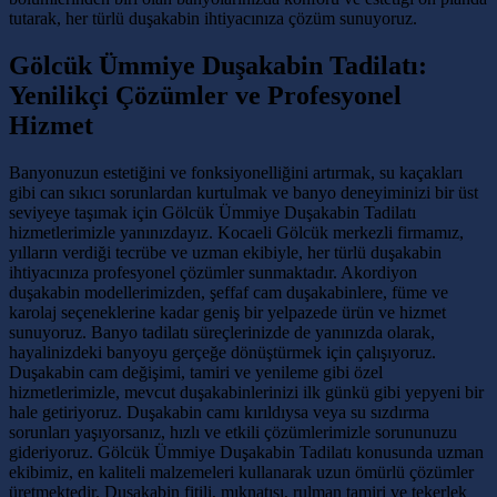
tutarak, her türlü duşakabin ihtiyacınıza çözüm sunuyoruz.
Gölcük Ümmiye Duşakabin Tadilatı:
Yenilikçi Çözümler ve Profesyonel
Hizmet
Banyonuzun estetiğini ve fonksiyonelliğini artırmak, su kaçakları
gibi can sıkıcı sorunlardan kurtulmak ve banyo deneyiminizi bir üst
seviyeye taşımak için Gölcük Ümmiye Duşakabin Tadilatı
hizmetlerimizle yanınızdayız. Kocaeli Gölcük merkezli firmamız,
yılların verdiği tecrübe ve uzman ekibiyle, her türlü duşakabin
ihtiyacınıza profesyonel çözümler sunmaktadır. Akordiyon
duşakabin modellerimizden, şeffaf cam duşakabinlere, füme ve
karolaj seçeneklerine kadar geniş bir yelpazede ürün ve hizmet
sunuyoruz. Banyo tadilatı süreçlerinizde de yanınızda olarak,
hayalinizdeki banyoyu gerçeğe dönüştürmek için çalışıyoruz.
Duşakabin cam değişimi, tamiri ve yenileme gibi özel
hizmetlerimizle, mevcut duşakabinlerinizi ilk günkü gibi yepyeni bir
hale getiriyoruz. Duşakabin camı kırıldıysa veya su sızdırma
sorunları yaşıyorsanız, hızlı ve etkili çözümlerimizle sorununuzu
gideriyoruz. Gölcük Ümmiye Duşakabin Tadilatı konusunda uzman
ekibimiz, en kaliteli malzemeleri kullanarak uzun ömürlü çözümler
üretmektedir. Duşakabin fitili, mıknatısı, rulman tamiri ve tekerlek