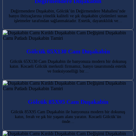
Değirmendere Duşakabin
Değirmendere Duşakabin, Gölcük’ün Değirmendere Mahallesi’nde
banyo ihtiyaçlarına yönelik kaliteli ve şık duşakabin çözümleri sunan
işletmeler tarafından sağlanmaktadır. Estetik, dayanıklılık ve…
Gölcük 65X130 Cam Duşakabin
Gölcük 65X130 Cam Duşakabin ile banyonuza modern bir dokunuş
katın. Kocaeli Gölcük merkezli firmamız, banyo tasarımında estetik
ve fonksiyonelliği bir…
Gölcük 85X95 Cam Duşakabin
Gölcük 85X95 Cam Duşakabin ile banyonuza modern bir dokunuş
katın, ferah ve şık bir yaşam alanı yaratın. Kocaeli Gölcük’ün
önde…