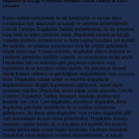
Duşakabin Su Kaçağı ve Sızdırma Sorunları: Gölcük Ümmiye’de Kalıcı
Çözümler
Banyo tadilatı süreçlerinde en sık karşılaşılan ve en can sıkıcı
sorunlardan biri, duşakabin su kaçağı ve sızdırma problemleridir.
Gölcük Ümmiye Duşakabin Tadilatı hizmetlerimiz, bu tür sorunlara
karşı etkili ve kalıcı çözümler sunar. Duşakabin teknesi su kaçağı,
zamanla zeminde nemlenmeye ve hatta yapısal hasarlara yol açabilir.
Bu nedenle, su sızdırma sorunlarının hızlı bir şekilde giderilmesi
büyük önem taşır. Uzman ekibimiz, duşakabin silikon değişimi ve
yenileme işlemlerini titizlikle yaparak, su sızıntılarının önüne geçer.
Duşakabin fitili ve mıknatısı gibi parçaların eskimesi veya
yıpranması da su kaçağına neden olabilir. Bu parçaların düzenli
olarak kontrol edilmesi ve gerektiğinde değiştirilmesi, olası sorunları
önler. Duşakabin rulman tamiri ve tekerlek değişimi de
duşakabininizin düzgün kapanmasını sağlayarak, suyun dışarı
sızmasını engeller. Duşakabin tamiri yapan yerler arasında, Gölcük
Ümmiye Duşakabin Tadilatı firmamız, sunduğu profesyonel
hizmetle öne çıkar. Cam duşakabin, akordiyon duşakabin, füme
duşakabin gibi farklı modellerde de su sızıntısı sorunlarını
gideriyoruz. İki duvar arası duşakabin veya yerden duşakabin gibi
özel tasarımlarda da aynı özeni gösteriyoruz. Duşakabin montajı
sırasında yapılan hatalar da su kaçağına yol açabilir. Bu nedenle,
montaj işlemlerinin uzman kişiler tarafından yapılması önemlidir.
Duşakabin tekne değişimi ve tamiri hizmetlerimizle, su kaçağı