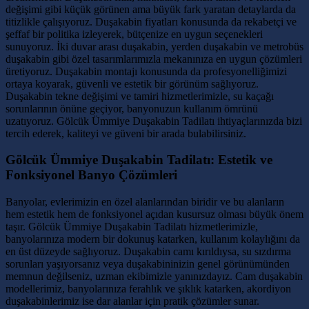
değişimi gibi küçük görünen ama büyük fark yaratan detaylarda da
titizlikle çalışıyoruz. Duşakabin fiyatları konusunda da rekabetçi ve
şeffaf bir politika izleyerek, bütçenize en uygun seçenekleri
sunuyoruz. İki duvar arası duşakabin, yerden duşakabin ve metrobüs
duşakabin gibi özel tasarımlarımızla mekanınıza en uygun çözümleri
üretiyoruz. Duşakabin montajı konusunda da profesyonelliğimizi
ortaya koyarak, güvenli ve estetik bir görünüm sağlıyoruz.
Duşakabin tekne değişimi ve tamiri hizmetlerimizle, su kaçağı
sorunlarının önüne geçiyor, banyonuzun kullanım ömrünü
uzatıyoruz. Gölcük Ümmiye Duşakabin Tadilatı ihtiyaçlarınızda bizi
tercih ederek, kaliteyi ve güveni bir arada bulabilirsiniz.
Gölcük Ümmiye Duşakabin Tadilatı: Estetik ve
Fonksiyonel Banyo Çözümleri
Banyolar, evlerimizin en özel alanlarından biridir ve bu alanların
hem estetik hem de fonksiyonel açıdan kusursuz olması büyük önem
taşır. Gölcük Ümmiye Duşakabin Tadilatı hizmetlerimizle,
banyolarınıza modern bir dokunuş katarken, kullanım kolaylığını da
en üst düzeyde sağlıyoruz. Duşakabin camı kırıldıysa, su sızdırma
sorunları yaşıyorsanız veya duşakabininizin genel görünümünden
memnun değilseniz, uzman ekibimizle yanınızdayız. Cam duşakabin
modellerimiz, banyolarınıza ferahlık ve şıklık katarken, akordiyon
duşakabinlerimiz ise dar alanlar için pratik çözümler sunar.