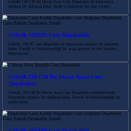
Gölcük 140 CM İki Duvar Arası Cam Duşakabin ile banyonuza
modern bir dokunuş katın, ferah ve kullanışlı bir alan yaratın.…
Gölcük 120X95 Cam Duşakabin
Gölcük 120×95 cam duşakabin ile banyonuza modern bir dokunuş
katın. Estetik ve fonksiyonelliği bir araya getiren bu özel tasarım,
banyonuzun…
Gölcük 210 CM İki Duvar Arası Cam
Duşakabin
Gölcük 210 CM İki Duvar Arası Cam Duşakabin modellerimizle
banyonuza modern bir dokunuş katın. Estetik ve fonksiyonelliği bir
arada sunan…
Gölcük 105X80 Cam Duşakabin