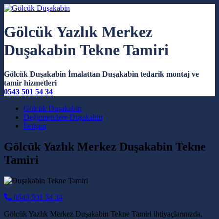
Gölcük Yazlık Merkez
Duşakabin Tekne Tamiri
Gölcük Duşakabin İmalattan Duşakabin tedarik montaj ve
tamir hizmetleri
0543 501 54 34
Main Navigation
Gölcük Duşakabin
Değirmendere Duşakabin
İletişim
Gölcük Yazlık Merkez Duşakabin Tekne
Tamiri
0543 501 54 34
Gölcük Yazlık Merkez Duşakabin Tekne Tamiri ihtiyaçlarınızda,