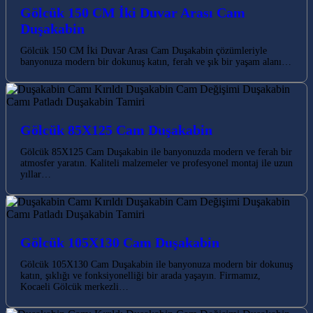
Gölcük 150 CM İki Duvar Arası Cam
Duşakabin
Gölcük 150 CM İki Duvar Arası Cam Duşakabin çözümleriyle
banyonuza modern bir dokunuş katın, ferah ve şık bir yaşam alanı…
Gölcük 85X125 Cam Duşakabin
Gölcük 85X125 Cam Duşakabin ile banyonuzda modern ve ferah bir
atmosfer yaratın. Kaliteli malzemeler ve profesyonel montaj ile uzun
yıllar…
Gölcük 105X130 Cam Duşakabin
Gölcük 105X130 Cam Duşakabin ile banyonuza modern bir dokunuş
katın, şıklığı ve fonksiyonelliği bir arada yaşayın. Firmamız,
Kocaeli Gölcük merkezli…