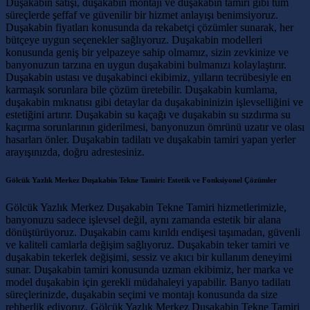
Duşakabin satışı, duşakabin montajı ve duşakabin tamiri gibi tüm
süreçlerde şeffaf ve güvenilir bir hizmet anlayışı benimsiyoruz.
Duşakabin fiyatları konusunda da rekabetçi çözümler sunarak, her
bütçeye uygun seçenekler sağlıyoruz. Duşakabin modelleri
konusunda geniş bir yelpazeye sahip olmamız, sizin zevkinize ve
banyonuzun tarzına en uygun duşakabini bulmanızı kolaylaştırır.
Duşakabin ustası ve duşakabinci ekibimiz, yılların tecrübesiyle en
karmaşık sorunlara bile çözüm üretebilir. Duşakabin kumlama,
duşakabin mıknatısı gibi detaylar da duşakabininizin işlevselliğini ve
estetiğini artırır. Duşakabin su kaçağı ve duşakabin su sızdırma su
kaçırma sorunlarının giderilmesi, banyonuzun ömrünü uzatır ve olası
hasarları önler. Duşakabin tadilatı ve duşakabin tamiri yapan yerler
arayışınızda, doğru adrestesiniz.
Gölcük Yazlık Merkez Duşakabin Tekne Tamiri: Estetik ve Fonksiyonel Çözümler
Gölcük Yazlık Merkez Duşakabin Tekne Tamiri hizmetlerimizle,
banyonuzu sadece işlevsel değil, aynı zamanda estetik bir alana
dönüştürüyoruz. Duşakabin camı kırıldı endişesi taşımadan, güvenli
ve kaliteli camlarla değişim sağlıyoruz. Duşakabin teker tamiri ve
duşakabin tekerlek değişimi, sessiz ve akıcı bir kullanım deneyimi
sunar. Duşakabin tamiri konusunda uzman ekibimiz, her marka ve
model duşakabin için gerekli müdahaleyi yapabilir. Banyo tadilatı
süreçlerinizde, duşakabin seçimi ve montajı konusunda da size
rehberlik ediyoruz. Gölcük Yazlık Merkez Duşakabin Tekne Tamiri