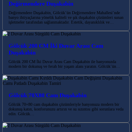
Değirmendere Duşakabin
Değirmendere Duşakabin, Gölcük’ün Değirmendere Mahallesi’nde
banyo ihtiyaçlarına yönelik kaliteli ve şık duşakabin çözümleri sunan
işletmeler tarafından sağlanmaktadır. Estetik, dayanıklılık ve…
Gölcük 200 CM İki Duvar Arası Cam
Duşakabin
Gölcük 200 CM İki Duvar Arası Cam Duşakabin ile banyonuzda
modern bir dokunuş ve ferah bir yaşam alanı yaratın. Gölcük’ün…
Gölcük 70X80 Cam Duşakabin
Gölcük 70×80 cam duşakabin çözümleriyle banyonuza modern bir
dokunuş katın, konforunuzu artırın ve su sızıntısı gibi sorunlara veda
edin. Gölcük…