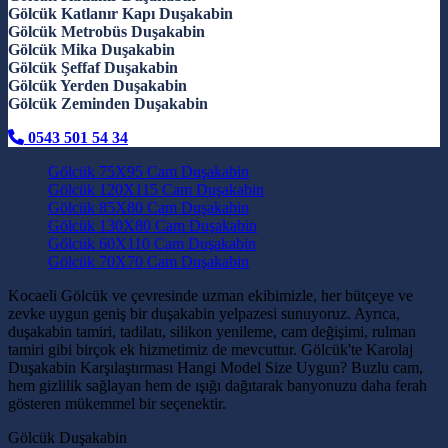
Gölcük Katlanır Kapı Duşakabin
Gölcük Metrobüs Duşakabin
Gölcük Mika Duşakabin
Gölcük Şeffaf Duşakabin
Gölcük Yerden Duşakabin
Gölcük Zeminden Duşakabin
0543 501 54 34
Gölcük 75X95 Cam Duşakabin
Gölcük 120X115 Cam Duşakabin
Gölcük 85X80 Cam Duşakabin
Gölcük 130X80 Cam Duşakabin
Gölcük 60X110 Cam Duşakabin
Gölcük 70X70 Cam Duşakabin
Kocaeli Gölcük ve çevresinde uzman ekibimizle, her bütçeye ve
zevke uygun geniş bir duşakabin yelpazesi sunuyoruz. Ayrıca,
duşakabin tamiri, tadilatı, silikon yenileme, cam değişimi, rulman
tamiri gibi birçok ek hizmetimiz de mevcuttur. Gölcük'te Karolaj
Duşakabin Karşılaştırması Hangi Model Size Uygun? Buzlu cam,
hem gizlilik sağlayan hem de ışığı dağıtarak banyonuzu daha ferah
gösteren mükemmel bir seçenektir.
Gölcük Duşakabin