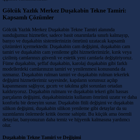
Gölcük Yazlık Merkez Duşakabin Tekne Tamiri:
Kapsamlı Çözümler
Gölcük Yazlık Merkez Duşakabin Tekne Tamiri alanında
sunduğumuz hizmetler, sadece basit onarımlarla sınırlı kalmayıp,
banyo ve duşakabin sistemlerinizin ömrünü uzatacak kapsamlı
çözümleri içermektedir. Duşakabin cam değişimi, duşakabin cam
tamiri ve duşakabin cam yenileme gibi hizmetlerimizle, kırık veya
çizilmiş camlarınızı güvenli ve estetik yeni camlarla değiştiriyoruz.
Füme duşakabin, şeffaf duşakabin, karolaj duşakabin gibi farklı
modellerdeki camlarınızın tamiri ve yenilenmesi konusunda da
uzmanız. Duşakabin rulman tamiri ve duşakabin rulman tekerlek
değişimi hizmetlerimiz sayesinde, kapıların sorunsuz açılıp
kapanmasını sağlıyor, gıcırtı ve takılma gibi sorunları ortadan
kaldırıyoruz. Duşakabin rulmanı ve duşakabin tekeri gibi hassas
parçaların değişimi, duşakabininizin kullanım ömrünü uzatır ve daha
konforlu bir deneyim sunar. Duşakabin fitili değişimi ve duşakabin
silikon değişimi, duşakabin silikon yenileme gibi detaylar da su
sızıntılarını önlemede kritik öneme sahiptir. Bu küçük ama önemli
detaylar, banyonuzun daha temiz ve hijyenik kalmasına yardımcı
olur.
Duşakabin Tekne Tamiri ve Değişimi