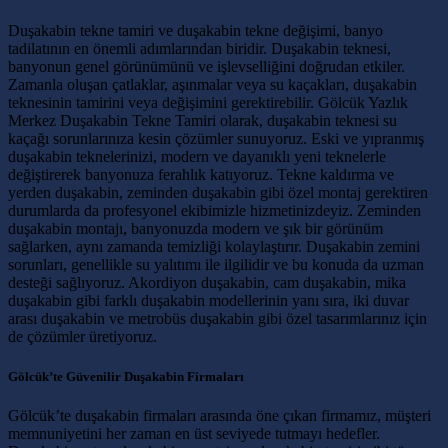
Duşakabin tekne tamiri ve duşakabin tekne değişimi, banyo
tadilatının en önemli adımlarından biridir. Duşakabin teknesi,
banyonun genel görünümünü ve işlevselliğini doğrudan etkiler.
Zamanla oluşan çatlaklar, aşınmalar veya su kaçakları, duşakabin
teknesinin tamirini veya değişimini gerektirebilir. Gölcük Yazlık
Merkez Duşakabin Tekne Tamiri olarak, duşakabin teknesi su
kaçağı sorunlarınıza kesin çözümler sunuyoruz. Eski ve yıpranmış
duşakabin teknelerinizi, modern ve dayanıklı yeni teknelerle
değiştirerek banyonuza ferahlık katıyoruz. Tekne kaldırma ve
yerden duşakabin, zeminden duşakabin gibi özel montaj gerektiren
durumlarda da profesyonel ekibimizle hizmetinizdeyiz. Zeminden
duşakabin montajı, banyonuzda modern ve şık bir görünüm
sağlarken, aynı zamanda temizliği kolaylaştırır. Duşakabin zemini
sorunları, genellikle su yalıtımı ile ilgilidir ve bu konuda da uzman
desteği sağlıyoruz. Akordiyon duşakabin, cam duşakabin, mika
duşakabin gibi farklı duşakabin modellerinin yanı sıra, iki duvar
arası duşakabin ve metrobüs duşakabin gibi özel tasarımlarınız için
de çözümler üretiyoruz.
Gölcük’te Güvenilir Duşakabin Firmaları
Gölcük’te duşakabin firmaları arasında öne çıkan firmamız, müşteri
memnuniyetini her zaman en üst seviyede tutmayı hedefler.