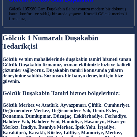
Gölcük 105X80 Cam Duşakabin ile banyonuza modern bir dokunuş
katın, konforu ve şıklığı bir arada yaşayın. Kocaeli Gölcük merkezli
firmamız,…
Gölcük 1 Numaralı Duşakabin
Tedarikçisi
Gölcük ve tüm mahallelerinde duşakabin tamiri hizmeti sunan
Gölcük Duşakabin firmamız, uzman ekibimizle hızlı ve kaliteli
çözümler sağlıyoruz. Duşakabin tamiri konusunda yılların
deneyimine sahibiz. Sorunsuz bir banyo deneyimi için bize
güvenin.
Gölcük Duşakabin Tamiri hizmet bölgelerimiz:
Gölcük Merkez ve Atatürk, Ayvazpınarı, Çiftlik, Cumhuriyet,
Değirmendere Merkez, Değirmendere Yalı, Deniz Evler,
Donanma, Dumlupınar, Düzağaç, Eskiferhadiye, Ferhadiye,
Halıdere Yalı, Halıdere Yeni, Hamidiye, Hasaneyn, Hisareyn
Merkez, İcadiye, İhsaniye Merkez, İpek Yolu, İrşadiye,
Karaköprü, Kavaklı, Körfez, Lütfiye, Mamuriye, Merkez,