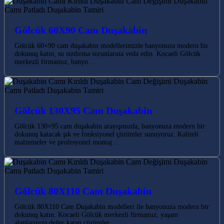
Gölcük 60X90 Cam Duşakabin
Gölcük 60×90 cam duşakabin modellerimizle banyonuza modern bir
dokunuş katın, su sızdırma sorunlarına veda edin. Kocaeli Gölcük
merkezli firmamız, banyo…
Gölcük 130X95 Cam Duşakabin
Gölcük 130×95 cam duşakabin arayışınızda, banyonuza modern bir
dokunuş katacak şık ve fonksiyonel çözümler sunuyoruz. Kaliteli
malzemeler ve profesyonel montaj…
Gölcük 80X110 Cam Duşakabin
Gölcük 80X110 Cam Duşakabin modelleri ile banyonuza modern bir
dokunuş katın. Kocaeli Gölcük merkezli firmamız, yaşam
alanlarınıza değer katan çözümler…