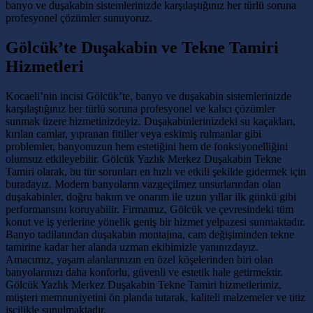
banyo ve duşakabin sistemlerinizde karşılaştığınız her türlü soruna
profesyonel çözümler sunuyoruz.
Gölcük’te Duşakabin ve Tekne Tamiri
Hizmetleri
Kocaeli’nin incisi Gölcük’te, banyo ve duşakabin sistemlerinizde
karşılaştığınız her türlü soruna profesyonel ve kalıcı çözümler
sunmak üzere hizmetinizdeyiz. Duşakabinlerinizdeki su kaçakları,
kırılan camlar, yıpranan fitiller veya eskimiş rulmanlar gibi
problemler, banyonuzun hem estetiğini hem de fonksiyonelliğini
olumsuz etkileyebilir. Gölcük Yazlık Merkez Duşakabin Tekne
Tamiri olarak, bu tür sorunları en hızlı ve etkili şekilde gidermek için
buradayız. Modern banyoların vazgeçilmez unsurlarından olan
duşakabinler, doğru bakım ve onarım ile uzun yıllar ilk günkü gibi
performansını koruyabilir. Firmamız, Gölcük ve çevresindeki tüm
konut ve iş yerlerine yönelik geniş bir hizmet yelpazesi sunmaktadır.
Banyo tadilatından duşakabin montajına, cam değişiminden tekne
tamirine kadar her alanda uzman ekibimizle yanınızdayız.
Amacımız, yaşam alanlarınızın en özel köşelerinden biri olan
banyolarınızı daha konforlu, güvenli ve estetik hale getirmektir.
Gölcük Yazlık Merkez Duşakabin Tekne Tamiri hizmetlerimiz,
müşteri memnuniyetini ön planda tutarak, kaliteli malzemeler ve titiz
işçilikle sunulmaktadır.