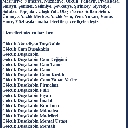
Mesruriye, Nimetiye, Nüzhetiye, Örcün, Panayır, Piyalepaşa,
Saraylı, Şehitler, Selimiye, Şevketiye, Şirinköy, Siyretiye,
Sofular, Topçular, Ulaşlı Yalı, Ulaşlı Yavuz Sultan Selim,
Ümmiye, Yazlık Merkez, Yazlık Yeni, Yeni, Yukarı, Yunus
Emre, Yüzbaşılar mahalleleri ile çevre ilçelerdeyiz.
Hizmetlerimizden bazıları:
Gölcük Akordiyon Duşakabin
Gölcük Cam Duşakabin
Gölcük Duşakabin
Gölcük Duşakabin Cam Değişimi
Gölcük Duşakabin Cam Tamiri
Gölcük Duşakabin Camı
Gölcük Duşakabin Camı Kırıldı
Gölcük Duşakabin Camı Yapan Yerler
Gölcük Duşakabin Firmaları
Gölcük Duşakabin Fitili
Gölcük Duşakabin Fiyatı
Gölcük Duşakabin İmalatı
Gölcük Duşakabin Kumlama
Gölcük Duşakabin Mıknatısı
Gölcük Duşakabin Modelleri
Gölcük Duşakabin Montaj Ustası
Gölcük Duşakabin Montajı