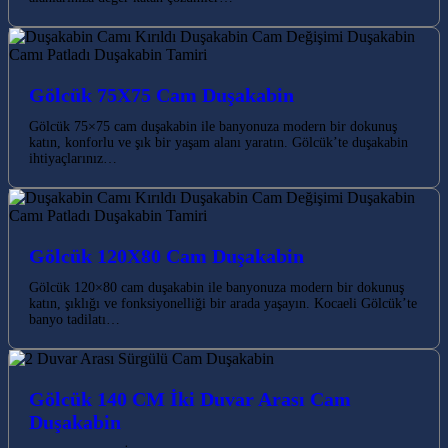
Gölcük 75X75 Cam Duşakabin
Gölcük 75×75 cam duşakabin ile banyonuza modern bir dokunuş
katın, konforlu ve şık bir yaşam alanı yaratın. Gölcük’te duşakabin
ihtiyaçlarınız…
Gölcük 120X80 Cam Duşakabin
Gölcük 120×80 cam duşakabin ile banyonuza modern bir dokunuş
katın, şıklığı ve fonksiyonelliği bir arada yaşayın. Kocaeli Gölcük’te
banyo tadilatı…
Gölcük 140 CM İki Duvar Arası Cam
Duşakabin