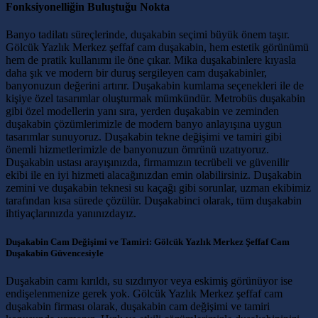
Fonksiyonelliğin Buluştuğu Nokta
Banyo tadilatı süreçlerinde, duşakabin seçimi büyük önem taşır.
Gölcük Yazlık Merkez şeffaf cam duşakabin, hem estetik görünümü
hem de pratik kullanımı ile öne çıkar. Mika duşakabinlere kıyasla
daha şık ve modern bir duruş sergileyen cam duşakabinler,
banyonuzun değerini artırır. Duşakabin kumlama seçenekleri ile de
kişiye özel tasarımlar oluşturmak mümkündür. Metrobüs duşakabin
gibi özel modellerin yanı sıra, yerden duşakabin ve zeminden
duşakabin çözümlerimizle de modern banyo anlayışına uygun
tasarımlar sunuyoruz. Duşakabin tekne değişimi ve tamiri gibi
önemli hizmetlerimizle de banyonuzun ömrünü uzatıyoruz.
Duşakabin ustası arayışınızda, firmamızın tecrübeli ve güvenilir
ekibi ile en iyi hizmeti alacağınızdan emin olabilirsiniz. Duşakabin
zemini ve duşakabin teknesi su kaçağı gibi sorunlar, uzman ekibimiz
tarafından kısa sürede çözülür. Duşakabinci olarak, tüm duşakabin
ihtiyaçlarınızda yanınızdayız.
Duşakabin Cam Değişimi ve Tamiri: Gölcük Yazlık Merkez Şeffaf Cam
Duşakabin Güvencesiyle
Duşakabin camı kırıldı, su sızdırıyor veya eskimiş görünüyor ise
endişelenmenize gerek yok. Gölcük Yazlık Merkez şeffaf cam
duşakabin firması olarak, duşakabin cam değişimi ve tamiri