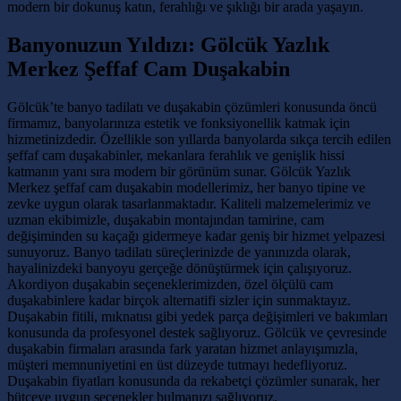
modern bir dokunuş katın, ferahlığı ve şıklığı bir arada yaşayın.
Banyonuzun Yıldızı: Gölcük Yazlık
Merkez Şeffaf Cam Duşakabin
Gölcük’te banyo tadilatı ve duşakabin çözümleri konusunda öncü
firmamız, banyolarınıza estetik ve fonksiyonellik katmak için
hizmetinizdedir. Özellikle son yıllarda banyolarda sıkça tercih edilen
şeffaf cam duşakabinler, mekanlara ferahlık ve genişlik hissi
katmanın yanı sıra modern bir görünüm sunar. Gölcük Yazlık
Merkez şeffaf cam duşakabin modellerimiz, her banyo tipine ve
zevke uygun olarak tasarlanmaktadır. Kaliteli malzemelerimiz ve
uzman ekibimizle, duşakabin montajından tamirine, cam
değişiminden su kaçağı gidermeye kadar geniş bir hizmet yelpazesi
sunuyoruz. Banyo tadilatı süreçlerinizde de yanınızda olarak,
hayalinizdeki banyoyu gerçeğe dönüştürmek için çalışıyoruz.
Akordiyon duşakabin seçeneklerimizden, özel ölçülü cam
duşakabinlere kadar birçok alternatifi sizler için sunmaktayız.
Duşakabin fitili, mıknatısı gibi yedek parça değişimleri ve bakımları
konusunda da profesyonel destek sağlıyoruz. Gölcük ve çevresinde
duşakabin firmaları arasında fark yaratan hizmet anlayışımızla,
müşteri memnuniyetini en üst düzeyde tutmayı hedefliyoruz.
Duşakabin fiyatları konusunda da rekabetçi çözümler sunarak, her
bütçeye uygun seçenekler bulmanızı sağlıyoruz.