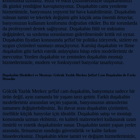
konusunda uzmanız. Hızlı ve etkili çözümlerimizle duşakabininizi
ilk günkü yeniliğine kavuşturuyoruz. Duşakabin camı yenileme
hizmetimizle, banyonuza yepyeni bir hava katabilirsiniz. Duşakabin
rulman tamiri ve tekerlek değişimi gibi küçük ama önemli detaylar,
banyonuzun kullanım konforunu doğrudan etkiler. Bu tür sorunlarda
da profesyonel destek sağlıyoruz. Duşakabin fitili ve mıknatısı
değişimleri, su sızdırma sorunlarının giderilmesinde kritik rol oynar.
Duşakabin fiyatları konusunda şeffaf bir politika izleyerek, sizlere en
uygun çözümleri sunmayı amaçlıyoruz. Karolaj duşakabin ve füme
duşakabin gibi farklı estetik anlayışlara hitap eden modellerimiz de
mevcuttur. Yerden duşakabin ve zeminden duşakabin montajı
hizmetlerimizle, modern ve fonksiyonel banyolar tasarlıyoruz.
Duşakabin Modelleri ve Montajı: Gölcük Yazlık Merkez Şeffaf Cam Duşakabin ile Farkı
Hissedin
Gölcük Yazlık Merkez şeffaf cam duşakabin, banyonuza sadece bir
ürün değil, aynı zamanda bir yaşam tarzı getirir. Farklı duşakabin
modellerimiz arasından seçim yaparak, banyonuzun atmosferini
tamamen değiştirebilirsiniz. İki duvar arası duşakabin çözümleri,
özellikle küçük banyolar için idealdir. Duşakabin satışı ve montajı
konusunda uzman ekibimiz, en kaliteli malzemeleri kullanarak uzun
ömürlü ve estetik duşakabinler sunar. Duşakabin tamiri yapan yerler
arasında, firmamızın sunduğu güvenilirlik ve kalite farkını
hissedeceksiniz. Duşakabin tekne tamiri ve değişim hizmetlerimizle,