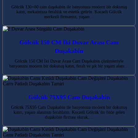
Gölcük 130×80 cam duşakabin ile banyonuza modern bir dokunuş
katın, mekanınıza ferahlık ve estetik getirin. Kocaeli Gölcük
merkezli firmamız, yaşam…
Gölcük 150 CM İki Duvar Arası Cam
Duşakabin
Gölcük 150 CM İki Duvar Arası Cam Duşakabin çözümleriyle
banyonuza modern bir dokunuş katın, ferah ve şık bir yaşam alanı…
Gölcük 75X95 Cam Duşakabin
Gölcük 75X95 Cam Duşakabin ile banyonuza modern bir dokunuş
katın, yaşam alanınızı ferahlatın. Kocaeli Gölcük’ün önde gelen
duşakabin firması olarak,…