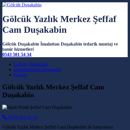
Gölcük Yazlık Merkez Şeffaf
Cam Duşakabin
Gölcük Duşakabin İmalattan Duşakabin tedarik montaj ve
tamir hizmetleri
0543 501 54 34
Main Navigation
Gölcük Duşakabin
Değirmendere Duşakabin
İletişim
Gölcük Yazlık Merkez Şeffaf Cam
Duşakabin
0543 501 54 34
Gölcük Yazlık Merkez Şeffaf Cam Duşakabin ile banyonuza