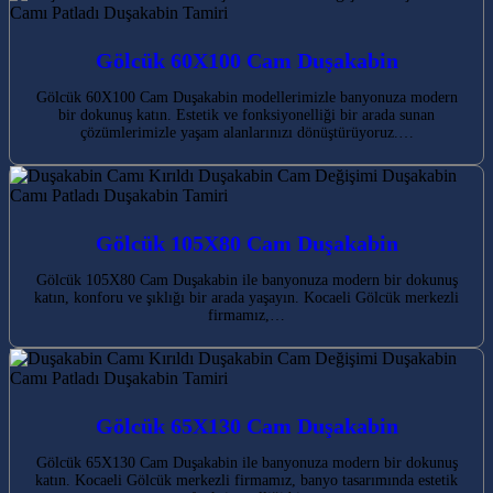
Gölcük 60X100 Cam Duşakabin
Gölcük 60X100 Cam Duşakabin modellerimizle banyonuza modern
bir dokunuş katın. Estetik ve fonksiyonelliği bir arada sunan
çözümlerimizle yaşam alanlarınızı dönüştürüyoruz.…
Gölcük 105X80 Cam Duşakabin
Gölcük 105X80 Cam Duşakabin ile banyonuza modern bir dokunuş
katın, konforu ve şıklığı bir arada yaşayın. Kocaeli Gölcük merkezli
firmamız,…
Gölcük 65X130 Cam Duşakabin
Gölcük 65X130 Cam Duşakabin ile banyonuza modern bir dokunuş
katın. Kocaeli Gölcük merkezli firmamız, banyo tasarımında estetik