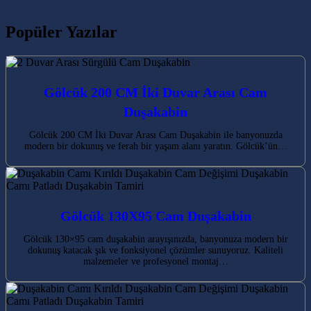
Popüler Yazılar
Gölcük 200 CM İki Duvar Arası Cam
Duşakabin
Gölcük 200 CM İki Duvar Arası Cam Duşakabin ile banyonuzda
modern bir dokunuş ve ferah bir yaşam alanı yaratın. Gölcük’ün…
Gölcük 130X95 Cam Duşakabin
Gölcük 130×95 cam duşakabin arayışınızda, banyonuza modern bir
dokunuş katacak şık ve fonksiyonel çözümler sunuyoruz. Kaliteli
malzemeler ve profesyonel montaj…