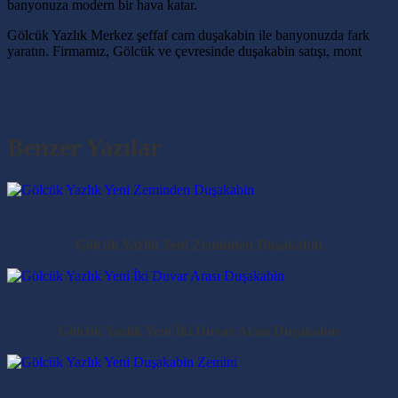
banyonuza modern bir hava katar.
Gölcük Yazlık Merkez şeffaf cam duşakabin ile banyonuzda fark
yaratın. Firmamız, Gölcük ve çevresinde duşakabin satışı, mont
Benzer Yazılar
Gölcük Yazlık Yeni Zeminden Duşakabin
Gölcük Yazlık Yeni İki Duvar Arası Duşakabin