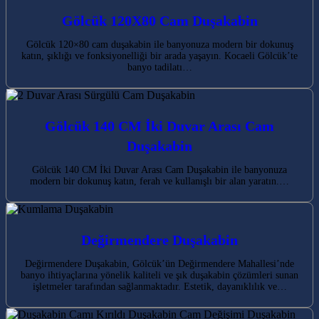
Gölcük 120X80 Cam Duşakabin
Gölcük 120×80 cam duşakabin ile banyonuza modern bir dokunuş
katın, şıklığı ve fonksiyonelliği bir arada yaşayın. Kocaeli Gölcük’te
banyo tadilatı…
Gölcük 140 CM İki Duvar Arası Cam
Duşakabin
Gölcük 140 CM İki Duvar Arası Cam Duşakabin ile banyonuza
modern bir dokunuş katın, ferah ve kullanışlı bir alan yaratın.…
Değirmendere Duşakabin
Değirmendere Duşakabin, Gölcük’ün Değirmendere Mahallesi’nde
banyo ihtiyaçlarına yönelik kaliteli ve şık duşakabin çözümleri sunan
işletmeler tarafından sağlanmaktadır. Estetik, dayanıklılık ve…