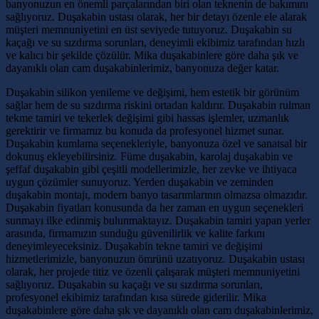
banyonuzun en önemli parçalarından biri olan teknenin de bakımını
sağlıyoruz. Duşakabin ustası olarak, her bir detayı özenle ele alarak
müşteri memnuniyetini en üst seviyede tutuyoruz. Duşakabin su
kaçağı ve su sızdırma sorunları, deneyimli ekibimiz tarafından hızlı
ve kalıcı bir şekilde çözülür. Mika duşakabinlere göre daha şık ve
dayanıklı olan cam duşakabinlerimiz, banyonuza değer katar.
Duşakabin silikon yenileme ve değişimi, hem estetik bir görünüm
sağlar hem de su sızdırma riskini ortadan kaldırır. Duşakabin rulman
tekme tamiri ve tekerlek değişimi gibi hassas işlemler, uzmanlık
gerektirir ve firmamız bu konuda da profesyonel hizmet sunar.
Duşakabin kumlama seçenekleriyle, banyonuza özel ve sanatsal bir
dokunuş ekleyebilirsiniz. Füme duşakabin, karolaj duşakabin ve
şeffaf duşakabin gibi çeşitli modellerimizle, her zevke ve ihtiyaca
uygun çözümler sunuyoruz. Yerden duşakabin ve zeminden
duşakabin montajı, modern banyo tasarımlarının olmazsa olmazıdır.
Duşakabin fiyatları konusunda da her zaman en uygun seçenekleri
sunmayı ilke edinmiş bulunmaktayız. Duşakabin tamiri yapan yerler
arasında, firmamızın sunduğu güvenilirlik ve kalite farkını
deneyimleyeceksiniz. Duşakabin tekne tamiri ve değişimi
hizmetlerimizle, banyonuzun ömrünü uzatıyoruz. Duşakabin ustası
olarak, her projede titiz ve özenli çalışarak müşteri memnuniyetini
sağlıyoruz. Duşakabin su kaçağı ve su sızdırma sorunları,
profesyonel ekibimiz tarafından kısa sürede giderilir. Mika
duşakabinlere göre daha şık ve dayanıklı olan cam duşakabinlerimiz,