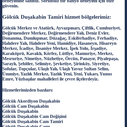
deneyimine sahibiz. Sorunsuz bir banyo deneyimi için bize
güvenin.
Gölcük Duşakabin Tamiri hizmet bölgelerimiz:
Gölcük Merkez ve Atatürk, Ayvazpınarı, Çiftlik, Cumhuriyet,
Değirmendere Merkez, Değirmendere Yalı, Deniz Evler,
Donanma, Dumlupınar, Düzağaç, Eskiferhadiye, Ferhadiye,
Halıdere Yalı, Halıdere Yeni, Hamidiye, Hasaneyn, Hisareyn
Merkez, İcadiye, İhsaniye Merkez, İpek Yolu, İrşadiye,
Karaköprü, Kavaklı, Körfez, Lütfiye, Mamuriye, Merkez,
Mesruriye, Nimetiye, Nüzhetiye, Örcün, Panayır, Piyalepaşa,
Saraylı, Şehitler, Selimiye, Şevketiye, Şirinköy, Siyretiye,
Sofular, Topçular, Ulaşlı Yalı, Ulaşlı Yavuz Sultan Selim,
Ümmiye, Yazlık Merkez, Yazlık Yeni, Yeni, Yukarı, Yunus
Emre, Yüzbaşılar mahalleleri ile çevre ilçelerdeyiz.
Hizmetlerimizden bazıları:
Gölcük Akordiyon Duşakabin
Gölcük Cam Duşakabin
Gölcük Duşakabin
Gölcük Duşakabin Cam Değişimi
Gölcük Duşakabin Cam Tamiri
Gölcük Duşakabin Camı