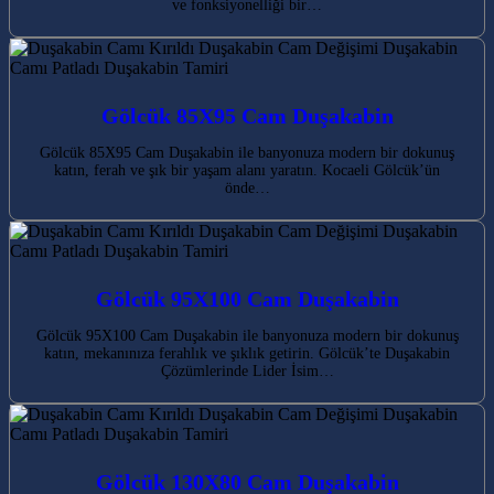
ve fonksiyonelliği bir…
Gölcük 85X95 Cam Duşakabin
Gölcük 85X95 Cam Duşakabin ile banyonuza modern bir dokunuş
katın, ferah ve şık bir yaşam alanı yaratın. Kocaeli Gölcük’ün
önde…
Gölcük 95X100 Cam Duşakabin
Gölcük 95X100 Cam Duşakabin ile banyonuza modern bir dokunuş
katın, mekanınıza ferahlık ve şıklık getirin. Gölcük’te Duşakabin
Çözümlerinde Lider İsim…
Gölcük 130X80 Cam Duşakabin