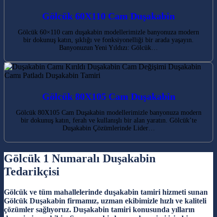
Gölcük 60X110 Cam Duşakabin
Gölcük 60×110 cam duşakabin modellerimizle banyonuza modern
bir dokunuş katın, şıklığı ve fonksiyonelliği bir arada yaşayın.
Banyonuzun Yeni Yıldızı: Gölcük…
Gölcük 80X105 Cam Duşakabin
Gölcük 80X105 Cam Duşakabin modellerimizle banyonuza modern
bir dokunuş katın, ferah ve kullanışlı bir alan yaratın. Gölcük’te
Duşakabin Çözümlerinde Lider…
Gölcük 1 Numaralı Duşakabin
Tedarikçisi
Gölcük ve tüm mahallelerinde duşakabin tamiri hizmeti sunan
Gölcük Duşakabin firmamız, uzman ekibimizle hızlı ve kaliteli
çözümler sağlıyoruz. Duşakabin tamiri konusunda yılların