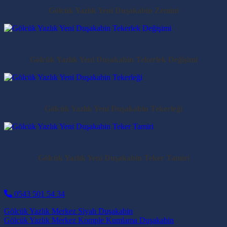
Gölcük Yazlık Yeni Duşakabin Zemini
Gölcük Yazlık Yeni Duşakabin Tekerlek Değişimi
Gölcük Yazlık Yeni Duşakabin Tekerleği
Gölcük Yazlık Yeni Duşakabin Teker Tamiri
0543 501 54 34
Post navigation
Gölcük Yazlık Merkez Siyah Duşakabin
Gölcük Yazlık Merkez Komple Kumlama Duşakabin