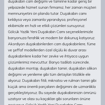
duşakabin cam değişimi ve tamirine kadar geniş bir
yelpazede hizmet sunan firmamız, her zaman müşteri
memnuniyetini ön planda tutar. Duşakabin camı
kırıldıysa veya zamanla yıprandıysa, profesyonel
ekibimizle en hızlı ve etkili çözümleri sunuyoruz.
Gölcük Yazlık Yeni Duşakabin Camı seçeneklerimizle
banyonuza ferahlık ve modern bir dokunuş katıyoruz.
Akordiyon duşakabinlerden cam duşakabinlere, füme
ve şeffaf modellerden özel ölçülü iki duvar arası
duşakabinlere kadar her zevke ve ihtiyaca uygun
çözümlerimiz mevcuttur. Banyo tadilatı sürecinde,
duşakabin montajı, duşakabin tamiri, duşakabin silikon
değişimi ve yenileme gibi tüm detayları titizlikle ele
alıyoruz. Duşakabin fitili, mıknatısı ve rulman tamiri gibi
küçük ama önemli parçaların değişimini de uzmanlıkla
gerçekleştiriyoruz. Bu sayede duşakabininizin ömrünü
uzatıyor ve olası su kaçakları gibi sorunların önüne
geçiyoruz. Gölcük Yazlık Yeni Duşakabin Camı