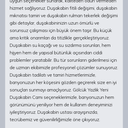
uygun seçenekler sunarak, kaliteden ödün vermeden
hizmet sağlıyoruz. Duşakabin fitili değişimi, duşakabin
mıknatısı tamiri ve duşakabin rulman tekerlek değişimi
gibi detaylar, duşakabininizin uzun ömürlü ve
sorunsuz çalışması için büyük önem taşır. Bu küçük
ama kritik onarımları da titizlikle gerçekleştiriyoruz.
Duşakabin su kaçağı ve su sızdırma sorunları, hem
hijyen hem de yapısal bütünlük açısından ciddi
problemler yaratabilir. Bu tür sorunların giderilmesi için
de uzman ekibimizle profesyonel çözümler sunuyoruz.
Duşakabin tadilatı ve tamiri hizmetlerimizle,
banyonuzun her köşesini gözden geçirerek size en iyi
sonuçları sunmayı amaçlıyoruz. Gölcük Yazlık Yeni
Duşakabin Camı seçeneklerimizle, banyonuzun hem
görünümünü yeniliyor hem de kullanım deneyiminizi
iyileştiriyoruz. Duşakabin ustası arayışınızda,
tecrübemiz ve güvenilirliğimizle öne çıkıyoruz.