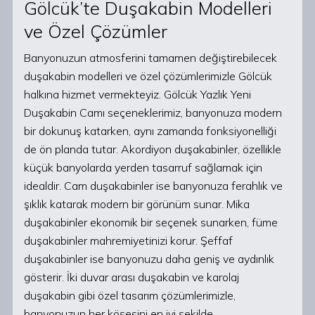
Gölcük’te Duşakabin Modelleri
ve Özel Çözümler
Banyonuzun atmosferini tamamen değiştirebilecek
duşakabin modelleri ve özel çözümlerimizle Gölcük
halkına hizmet vermekteyiz. Gölcük Yazlık Yeni
Duşakabin Camı seçeneklerimiz, banyonuza modern
bir dokunuş katarken, aynı zamanda fonksiyonelliği
de ön planda tutar. Akordiyon duşakabinler, özellikle
küçük banyolarda yerden tasarruf sağlamak için
idealdir. Cam duşakabinler ise banyonuza ferahlık ve
şıklık katarak modern bir görünüm sunar. Mika
duşakabinler ekonomik bir seçenek sunarken, füme
duşakabinler mahremiyetinizi korur. Şeffaf
duşakabinler ise banyonuzu daha geniş ve aydınlık
gösterir. İki duvar arası duşakabin ve karolaj
duşakabin gibi özel tasarım çözümlerimizle,
banyonuzun her köşesini en iyi şekilde