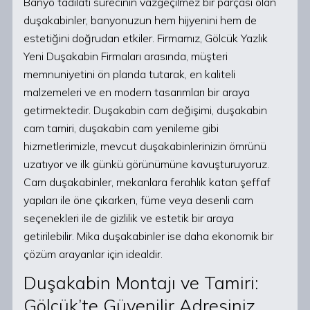
Banyo tadilatı sürecinin vazgeçilmez bir parçası olan
duşakabinler, banyonuzun hem hijyenini hem de
estetiğini doğrudan etkiler. Firmamız, Gölcük Yazlık
Yeni Duşakabin Firmaları arasında, müşteri
memnuniyetini ön planda tutarak, en kaliteli
malzemeleri ve en modern tasarımları bir araya
getirmektedir. Duşakabin cam değişimi, duşakabin
cam tamiri, duşakabin cam yenileme gibi
hizmetlerimizle, mevcut duşakabinlerinizin ömrünü
uzatıyor ve ilk günkü görünümüne kavuşturuyoruz.
Cam duşakabinler, mekanlara ferahlık katan şeffaf
yapıları ile öne çıkarken, füme veya desenli cam
seçenekleri ile de gizlilik ve estetik bir araya
getirilebilir. Mika duşakabinler ise daha ekonomik bir
çözüm arayanlar için idealdir.
Duşakabin Montajı ve Tamiri:
Gölcük’te Güvenilir Adresiniz