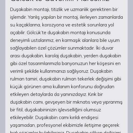
Duşakabin montajı, titizlik ve uzmanlık gerektiren bir
işlemdir. Yanlış yapılan bir montaj, ilerleyen zamanlarda
su kaçaklarına, korozyona ve estetik sorunlara yol
açabilir. Gölcük’te duşakabin montajı konusunda
deneyimli ustalarımız, en karmaşık alanlara bile uyum
sağlayabilen özel çözümler sunmaktadır. İki duvar
arası duşakabin, karolaj duşakabin, yerden duşakabin
gibi özel tasarımlarımızla banyonuzun her köşesini en
verimli şekilde kullanmanızı sağlıyoruz. Duşakabin
rulman tamiri, duşakabin rulman tekerlek değişimi gibi
küçük görünen ama kullanım konforunu doğrudan
etkileyen detaylarda da yanınızdayız. Kırık bir
duşakabin camı, gevşeyen bir mıknatıs veya yıpranmış
bir fitil, duşakabininizin işlevselliğini olumsuz
etkileyebilir. Duşakabin camı kırıldı endişesi
yaşamadan, profesyonel ekibimizle iletişime geçerek
hızlı çözümler bulabilirsiniz. Duşakabin silikon değişimi