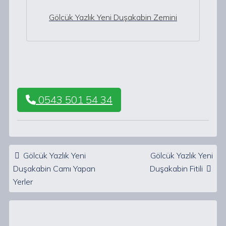
Gölcük Yazlık Yeni Duşakabin Zemini
0543 501 54 34
Post navigation
Gölcük Yazlık Yeni
Gölcük Yazlık Yeni
Duşakabin Camı Yapan
Duşakabin Fitili
Yerler