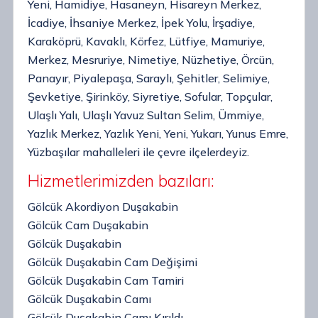
Yeni, Hamidiye, Hasaneyn, Hisareyn Merkez,
İcadiye, İhsaniye Merkez, İpek Yolu, İrşadiye,
Karaköprü, Kavaklı, Körfez, Lütfiye, Mamuriye,
Merkez, Mesruriye, Nimetiye, Nüzhetiye, Örcün,
Panayır, Piyalepaşa, Saraylı, Şehitler, Selimiye,
Şevketiye, Şirinköy, Siyretiye, Sofular, Topçular,
Ulaşlı Yalı, Ulaşlı Yavuz Sultan Selim, Ümmiye,
Yazlık Merkez, Yazlık Yeni, Yeni, Yukarı, Yunus Emre,
Yüzbaşılar mahalleleri ile çevre ilçelerdeyiz.
Hizmetlerimizden bazıları:
Gölcük Akordiyon Duşakabin
Gölcük Cam Duşakabin
Gölcük Duşakabin
Gölcük Duşakabin Cam Değişimi
Gölcük Duşakabin Cam Tamiri
Gölcük Duşakabin Camı
Gölcük Duşakabin Camı Kırıldı