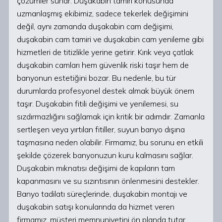
çözümler sunar. Duşakabin tamiri konusunda
uzmanlaşmış ekibimiz, sadece tekerlek değişimini
değil, aynı zamanda duşakabin cam değişimi,
duşakabin cam tamiri ve duşakabin cam yenileme gibi
hizmetleri de titizlikle yerine getirir. Kırık veya çatlak
duşakabin camları hem güvenlik riski taşır hem de
banyonun estetiğini bozar. Bu nedenle, bu tür
durumlarda profesyonel destek almak büyük önem
taşır. Duşakabin fitili değişimi ve yenilemesi, su
sızdırmazlığını sağlamak için kritik bir adımdır. Zamanla
sertleşen veya yırtılan fitiller, suyun banyo dışına
taşmasına neden olabilir. Firmamız, bu sorunu en etkili
şekilde çözerek banyonuzun kuru kalmasını sağlar.
Duşakabin mıknatısı değişimi de kapıların tam
kapanmasını ve su sızıntısının önlenmesini destekler.
Banyo tadilatı süreçlerinde, duşakabin montajı ve
duşakabin satışı konularında da hizmet veren
firmamız, müşteri memnuniyetini ön planda tutar.