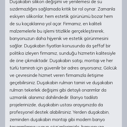
Duşakabin silikon değişimi ve yenilemesi de su
sızdırmazlığını sağlamada kritik bir rol oynar. Zamanla
eskiyen silikonlar, hem estetik görünümü bozar hem
de su kaçaklarına yol açar. Firmamız, en kaliteli
malzemelerle bu işlemi titizlikle gerçekleştirerek,
banyonuzun daha hijyenik ve estetik görünmesini
sağlar. Duşakabin fiyatları konusunda da şeffaf bir
politika izleyen firmamız, sunduğu hizmetin kalitesiyle
de öne çıkmaktadır. Duşakabin satışı, montajı ve her
türlü tamiratı için güvenilir bir adres arıyorsanız, Gölcük
ve çevresinde hizmet veren firmamızla iletişime
geçebilirsiniz. Duşakabin rulman tamiri ve duşakabin
rulman tekerlek değişimi gibi detaylı onarımlar da
uzmanlık alanımız dahilindedir. Banyo tadilatı
projelerinizde, duşakabin ustası arayışınızda da
profesyonel destek alabilirsiniz. Yerden duşakabin,
zeminden duşakabin montajı gibi modern banyo
tasarımlarına uygun çözümlerimizle, banyonuza