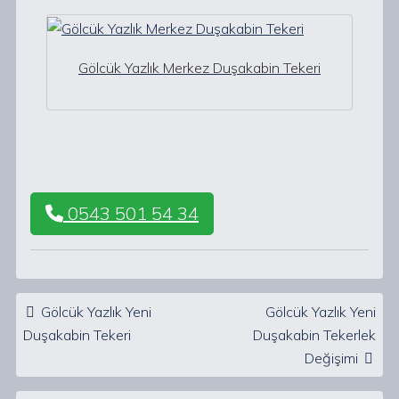
Gölcük Yazlık Merkez Duşakabin Tekeri
0543 501 54 34
Post navigation
Gölcük Yazlık Yeni
Gölcük Yazlık Yeni
Duşakabin Tekeri
Duşakabin Tekerlek
Değişimi