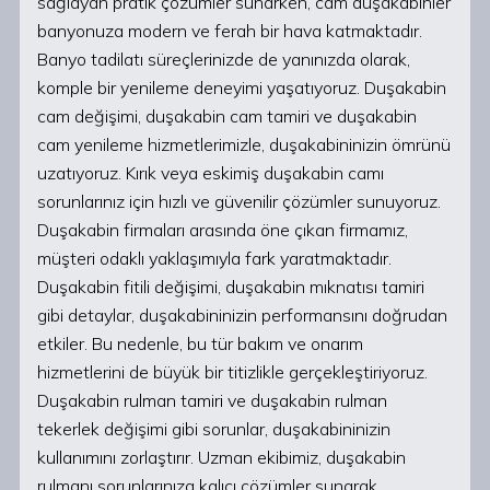
sağlayan pratik çözümler sunarken, cam duşakabinler
banyonuza modern ve ferah bir hava katmaktadır.
Banyo tadilatı süreçlerinizde de yanınızda olarak,
komple bir yenileme deneyimi yaşatıyoruz. Duşakabin
cam değişimi, duşakabin cam tamiri ve duşakabin
cam yenileme hizmetlerimizle, duşakabininizin ömrünü
uzatıyoruz. Kırık veya eskimiş duşakabin camı
sorunlarınız için hızlı ve güvenilir çözümler sunuyoruz.
Duşakabin firmaları arasında öne çıkan firmamız,
müşteri odaklı yaklaşımıyla fark yaratmaktadır.
Duşakabin fitili değişimi, duşakabin mıknatısı tamiri
gibi detaylar, duşakabininizin performansını doğrudan
etkiler. Bu nedenle, bu tür bakım ve onarım
hizmetlerini de büyük bir titizlikle gerçekleştiriyoruz.
Duşakabin rulman tamiri ve duşakabin rulman
tekerlek değişimi gibi sorunlar, duşakabininizin
kullanımını zorlaştırır. Uzman ekibimiz, duşakabin
rulmanı sorunlarınıza kalıcı çözümler sunarak,