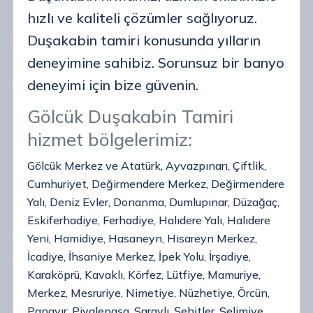
hızlı ve kaliteli çözümler sağlıyoruz.
Duşakabin tamiri konusunda yılların
deneyimine sahibiz. Sorunsuz bir banyo
deneyimi için bize güvenin.
Gölcük Duşakabin Tamiri
hizmet bölgelerimiz:
Gölcük Merkez ve Atatürk, Ayvazpınarı, Çiftlik,
Cumhuriyet, Değirmendere Merkez, Değirmendere
Yalı, Deniz Evler, Donanma, Dumlupınar, Düzağaç,
Eskiferhadiye, Ferhadiye, Halıdere Yalı, Halıdere
Yeni, Hamidiye, Hasaneyn, Hisareyn Merkez,
İcadiye, İhsaniye Merkez, İpek Yolu, İrşadiye,
Karaköprü, Kavaklı, Körfez, Lütfiye, Mamuriye,
Merkez, Mesruriye, Nimetiye, Nüzhetiye, Örcün,
Panayır, Piyalepaşa, Saraylı, Şehitler, Selimiye,