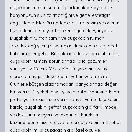
duşakabin mıknatısı tamiri gibi küçük detaylar bile
banyonuzun su sızdırmazlığını ve genel estetiğini
doğrudan etkiler. Bu nedenle, bu tür bakım ve onarım
hizmetlerini de büyük bir özenle gerçekleştiriyoruz.
Duşakabin rulman tamiri ve duşakabin rulman
tekerlek değişimi gibi sorunlar, duşakabininizin rahat
kullanımını engeller. Bu noktada da uzman ekibimizle,
duşakabin rulmanı sorunlarınıza kalıcı çözümler
sunuyoruz. Gölcük Yazlık Yeni Duşakabin Ustası
olarak, en uygun duşakabin fiyatları ve en kaliteli
ürünlerle bütçenizi zorlamadan, banyolarınıza değer
katıyoruz. Duşakabin satışı ve montajı konusunda da
profesyonel ekibimizle yanınızdayız. Füme duşakabin,
karolaj duşakabin, şeffaf duşakabin gibi farklı model
ve dokularla banyonuza özgün bir karakter
kazandırabilirsiniz. İki duvar arası duşakabin, metrobüs
duşakabin, mika duşakabin gibi özel ölçü ve