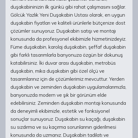
duşakabininizin ilk günkü gibi rahat çalışmasını sağlar.
Gölcük Yazlık Yeni Duşakabin Ustası olarak, en uygun
duşakabin fiyatları ve kaliteli ürünlerle bütçenize dost
çözümler sunuyoruz. Duşakabin satışı ve montajı
konusunda da profesyonel ekibimizle hizmetinizdeyiz.
Füme duşakabin, karolaj duşakabin, şeffaf duşakabin
gibi farklı tasarımlarla banyonuza özgün bir dokunuş
katabilirsiniz. İki duvar arası duşakabin, metrobüs
duşakabin, mika duşakabin gibi özel ölçü ve
tasarımlarınız için de çözümlerimiz mevcuttur. Yerden
duşakabin ve zeminden duşakabin uygulamalarımızla,
banyonuzda modern ve şık bir görünüm elde
edebilirsiniz. Zeminden duşakabin montajı konusunda
da deneyimli ekibimizle, estetik ve fonksiyonel
sonuçlar sunuyoruz. Duşakabin su kaçağı, duşakabin
su sızdırma ve su kaçırma sorunlarının giderilmesi
konusunda da uzmanız. Duşakabin tadilatı ve