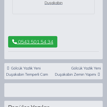
Duşakabin
0543 501 54 34
Post navigation
Gölcük Yazlık Yeni
Gölcük Yazlık Yeni
Duşakabin Temperli Cam
Duşakabin Zemin Yapımı