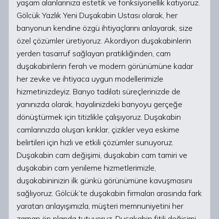
yaşam alanlarınıza estetik ve fonksiyonellik katıyoruz.
Gölcük Yazlık Yeni Duşakabin Ustası olarak, her
banyonun kendine özgü ihtiyaçlarını anlayarak, size
özel çözümler üretiyoruz. Akordiyon duşakabinlerin
yerden tasarruf sağlayan pratikliğinden, cam
duşakabinlerin ferah ve modern görünümüne kadar
her zevke ve ihtiyaca uygun modellerimizle
hizmetinizdeyiz. Banyo tadilatı süreçlerinizde de
yanınızda olarak, hayalinizdeki banyoyu gerçeğe
dönüştürmek için titizlikle çalışıyoruz. Duşakabin
camlarınızda oluşan kırıklar, çizikler veya eskime
belirtileri için hızlı ve etkili çözümler sunuyoruz.
Duşakabin cam değişimi, duşakabin cam tamiri ve
duşakabin cam yenileme hizmetlerimizle,
duşakabininizin ilk günkü görünümüne kavuşmasını
sağlıyoruz. Gölcük’te duşakabin firmaları arasında fark
yaratan anlayışımızla, müşteri memnuniyetini her
zaman ön planda tutuyoruz. Duşakabin fitili değişimi,