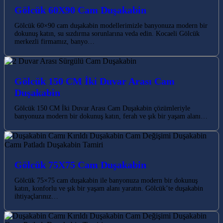
Gölcük 60X90 Cam Duşakabin
Gölcük 60×90 cam duşakabin modellerimizle banyonuza modern bir
dokunuş katın, su sızdırma sorunlarına veda edin. Kocaeli Gölcük
merkezli firmamız, banyo…
Gölcük 150 CM İki Duvar Arası Cam
Duşakabin
Gölcük 150 CM İki Duvar Arası Cam Duşakabin çözümleriyle
banyonuza modern bir dokunuş katın, ferah ve şık bir yaşam alanı…
Gölcük 75X75 Cam Duşakabin
Gölcük 75×75 cam duşakabin ile banyonuza modern bir dokunuş
katın, konforlu ve şık bir yaşam alanı yaratın. Gölcük’te duşakabin
ihtiyaçlarınız…