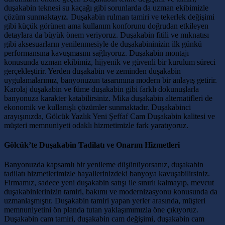
duşakabin teknesi su kaçağı gibi sorunlarda da uzman ekibimizle
çözüm sunmaktayız. Duşakabin rulman tamiri ve tekerlek değişimi
gibi küçük görünen ama kullanım konforunu doğrudan etkileyen
detaylara da büyük önem veriyoruz. Duşakabin fitili ve mıknatısı
gibi aksesuarların yenilenmesiyle de duşakabininizin ilk günkü
performansına kavuşmasını sağlıyoruz. Duşakabin montajı
konusunda uzman ekibimiz, hijyenik ve güvenli bir kurulum süreci
gerçekleştirir. Yerden duşakabin ve zeminden duşakabin
uygulamalarımız, banyonuzun tasarımına modern bir anlayış getirir.
Karolaj duşakabin ve füme duşakabin gibi farklı dokunuşlarla
banyonuza karakter katabilirsiniz. Mika duşakabin alternatifleri de
ekonomik ve kullanışlı çözümler sunmaktadır. Duşakabinci
arayışınızda, Gölcük Yazlık Yeni Şeffaf Cam Duşakabin kalitesi ve
müşteri memnuniyeti odaklı hizmetimizle fark yaratıyoruz.
Gölcük’te Duşakabin Tadilatı ve Onarım Hizmetleri
Banyonuzda kapsamlı bir yenileme düşünüyorsanız, duşakabin
tadilatı hizmetlerimizle hayallerinizdeki banyoya kavuşabilirsiniz.
Firmamız, sadece yeni duşakabin satışı ile sınırlı kalmayıp, mevcut
duşakabinlerinizin tamiri, bakımı ve modernizasyonu konusunda da
uzmanlaşmıştır. Duşakabin tamiri yapan yerler arasında, müşteri
memnuniyetini ön planda tutan yaklaşımımızla öne çıkıyoruz.
Duşakabin cam tamiri, duşakabin cam değişimi, duşakabin cam