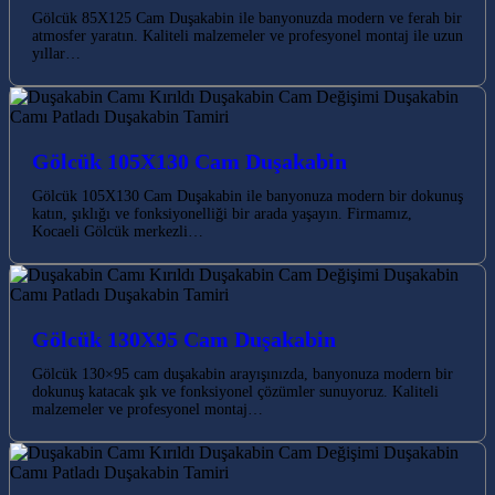
Gölcük 85X125 Cam Duşakabin ile banyonuzda modern ve ferah bir
atmosfer yaratın. Kaliteli malzemeler ve profesyonel montaj ile uzun
yıllar…
Gölcük 105X130 Cam Duşakabin
Gölcük 105X130 Cam Duşakabin ile banyonuza modern bir dokunuş
katın, şıklığı ve fonksiyonelliği bir arada yaşayın. Firmamız,
Kocaeli Gölcük merkezli…
Gölcük 130X95 Cam Duşakabin
Gölcük 130×95 cam duşakabin arayışınızda, banyonuza modern bir
dokunuş katacak şık ve fonksiyonel çözümler sunuyoruz. Kaliteli
malzemeler ve profesyonel montaj…