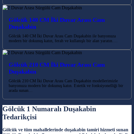
Gölcük 140 CM İki Duvar Arası Cam
Duşakabin
Gölcük 140 CM İki Duvar Arası Cam Duşakabin ile banyonuza
modern bir dokunuş katın, ferah ve kullanışlı bir alan yaratın.…
Gölcük 210 CM İki Duvar Arası Cam
Duşakabin
Gölcük 210 CM İki Duvar Arası Cam Duşakabin modellerimizle
banyonuza modern bir dokunuş katın. Estetik ve fonksiyonelliği bir
arada sunan…
Gölcük 1 Numaralı Duşakabin
Tedarikçisi
Gölcük ve tüm mahallelerinde duşakabin tamiri hizmeti sunan