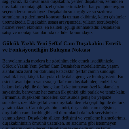
sağlıyoruz. İki duvar arası duşakabin, yerden duşakabin, zeminden
duşakabin montajı gibi özel çözümlerimizle her banyo tipine uygun
seçenekler sunmaktayız. Duşakabin su kaçağı ve su sızdırma
sorunlarının giderilmesi konusunda uzman ekibimiz, kalıcı çözümler
üretmektedir. Duşakabin ustası arayışınızda, yılların tecrübesiyle
hizmet veren ekibimiz, en kaliteli işçiliği sunmaktadır. Duşakabin
satışı ve montajı konularında da lider konumdayız.
Gölcük Yazlık Yeni Şeffaf Cam Duşakabin: Estetik
ve Fonksiyonelliğin Buluşma Noktası
Banyolarınızda modern bir görünüm elde etmek istediğinizde,
Gölcük Yazlık Yeni Şeffaf Cam Duşakabin modellerimiz, yaşam
alanlarınıza zarif bir dokunuş katacaktır. Şeffaf camın sunduğu
ferahlık hissi, küçük banyoları bile daha geniş ve ferah gösterir. Bu
estetik avantajının yanı sıra, şeffaf cam duşakabinler, temizlik ve
bakım kolaylığı ile de öne çıkar. Leke tutmayan özel kaplamaları
sayesinde, banyonuz her zaman ilk günkü gibi parlak ve temiz kalır.
Firmamız, duşakabin modelleri konusunda geniş bir yelpaze
sunarken, özellikle şeffaf cam duşakabinlerdeki çeşitliliği ile de fark
yaratmaktadır. Cam duşakabin tamiri, duşakabin cam değişimi,
duşakabin camı kırıldı gibi acil durumlarda da hızlı servisimizle
yanınızdayız. Duşakabin silikon değişimi ve yenileme hizmetlerimiz,
duşakabininizin ömrünü uzatırken, su sızdırma gibi istenmeyen
durumların önüne geçer. Duşakabin tekne değişimi ve tamiri,