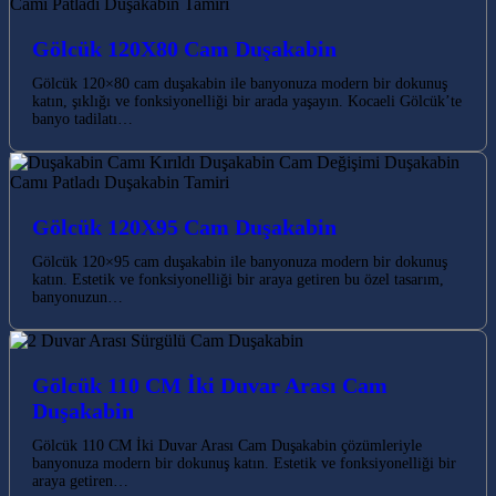
Gölcük 120X80 Cam Duşakabin
Gölcük 120×80 cam duşakabin ile banyonuza modern bir dokunuş
katın, şıklığı ve fonksiyonelliği bir arada yaşayın. Kocaeli Gölcük’te
banyo tadilatı…
Gölcük 120X95 Cam Duşakabin
Gölcük 120×95 cam duşakabin ile banyonuza modern bir dokunuş
katın. Estetik ve fonksiyonelliği bir araya getiren bu özel tasarım,
banyonuzun…
Gölcük 110 CM İki Duvar Arası Cam
Duşakabin
Gölcük 110 CM İki Duvar Arası Cam Duşakabin çözümleriyle
banyonuza modern bir dokunuş katın. Estetik ve fonksiyonelliği bir
araya getiren…