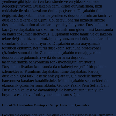
yenileme gibi işlemleri en kısa sürede ve en yüksek kalitede
gerçekleştiriyoruz. Duşakabin camı kırıldı durumlarında, hızlı
müdahale ile olası kazaların önüne geçiyoruz. Duşakabin fitili
değişimi, duşakabin mıknatısı yenileme, duşakabin rulman tamiri ve
duşakabin tekerlek değişimi gibi detaylı onarım hizmetlerimizle
duşakabininizin tüm aksamlarını yenileyebiliyoruz. Duşakabin su
kaçağı ve duşakabin su sızdırma sorunlarının giderilmesi konusunda
da kalıcı çözümler üretiyoruz. Duşakabin tekne tamiri ve duşakabin
tekne değişimi hizmetlerimizle, banyonuzun en kritik noktalarındaki
sorunları ortadan kaldırıyoruz. Duşakabin ustası arayışınızda,
tecrübeli ekibimiz, her türlü duşakabin sorununa profesyonel
çözümler sunmaktadır. Zeminden duşakabin montajı, yerden
duşakabin uygulamaları ve iki duvar arası duşakabin
tasarımlarımızla banyonuzun fonksiyonelliğini artırıyoruz.
Duşakabin fiyatları konusunda da rekabetçi ve şeffaf bir politika
izlemekteyiz. Kumlama duşakabin, füme duşakabin, karolaj
duşakabin gibi farklı estetik anlayışlara uygun modellerimizle
banyonuza karakter katabilirsiniz. Mika duşakabin seçenekleri de
ekonomik çözümler sunmaktadır. Gölcük Yazlık Yeni Şeffaf Cam
Duşakabin kalitesi ve dayanıklılığı ile banyonuzun uzun yıllar
boyunca estetik ve fonksiyonel kalmasını sağlar.
Gölcük’te Duşakabin Montajı ve Satışı: Güvenilir Çözümler
Gölcük ve çevresinde yeni bir duşakabin arayışındaysanız, firmamız