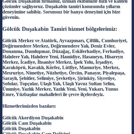
Gölcük Duşakabin firmamız, uzman ekibimizle hızlı ve kaliteli
çözümler sağlıyoruz. Duşakabin tamiri konusunda yılların
deneyimine sahibiz. Sorunsuz bir banyo deneyimi için bize
güvenin.
Gölcük Duşakabin Tamiri hizmet bölgelerimiz:
Gölcük Merkez ve Atatürk, Ayvazpınarı, Çiftlik, Cumhuriyet,
Değirmendere Merkez, Değirmendere Yalı, Deniz Evler,
Donanma, Dumlupınar, Düzağaç, Eskiferhadiye, Ferhadiye,
Halıdere Yalı, Halıdere Yeni, Hamidiye, Hasaneyn, Hisareyn
Merkez, İcadiye, İhsaniye Merkez, İpek Yolu, İrşadiye,
Karaköprü, Kavaklı, Körfez, Lütfiye, Mamuriye, Merkez,
Mesruriye, Nimetiye, Nüzhetiye, Örcün, Panayır, Piyalepaşa,
Saraylı, Şehitler, Selimiye, Şevketiye, Şirinköy, Siyretiye,
Sofular, Topçular, Ulaşlı Yalı, Ulaşlı Yavuz Sultan Selim,
Ümmiye, Yazlık Merkez, Yazlık Yeni, Yeni, Yukarı, Yunus
Emre, Yüzbaşılar mahalleleri ile çevre ilçelerdeyiz.
Hizmetlerimizden bazıları:
Gölcük Akordiyon Duşakabin
Gölcük Cam Duşakabin
Gölcük Duşakabin
Gölcük Duşakabin Cam Değişimi