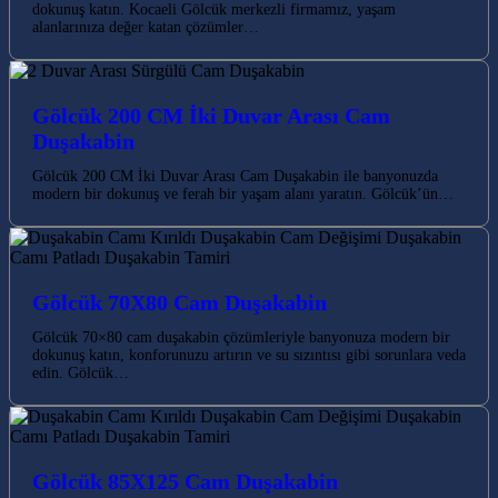
dokunuş katın. Kocaeli Gölcük merkezli firmamız, yaşam
alanlarınıza değer katan çözümler…
Gölcük 200 CM İki Duvar Arası Cam
Duşakabin
Gölcük 200 CM İki Duvar Arası Cam Duşakabin ile banyonuzda
modern bir dokunuş ve ferah bir yaşam alanı yaratın. Gölcük’ün…
Gölcük 70X80 Cam Duşakabin
Gölcük 70×80 cam duşakabin çözümleriyle banyonuza modern bir
dokunuş katın, konforunuzu artırın ve su sızıntısı gibi sorunlara veda
edin. Gölcük…
Gölcük 85X125 Cam Duşakabin