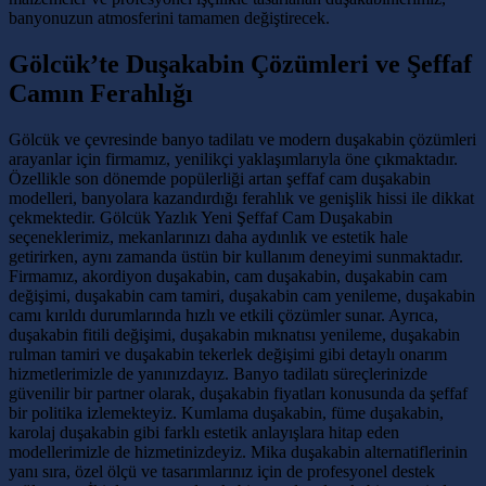
banyonuzun atmosferini tamamen değiştirecek.
Gölcük’te Duşakabin Çözümleri ve Şeffaf
Camın Ferahlığı
Gölcük ve çevresinde banyo tadilatı ve modern duşakabin çözümleri
arayanlar için firmamız, yenilikçi yaklaşımlarıyla öne çıkmaktadır.
Özellikle son dönemde popülerliği artan şeffaf cam duşakabin
modelleri, banyolara kazandırdığı ferahlık ve genişlik hissi ile dikkat
çekmektedir. Gölcük Yazlık Yeni Şeffaf Cam Duşakabin
seçeneklerimiz, mekanlarınızı daha aydınlık ve estetik hale
getirirken, aynı zamanda üstün bir kullanım deneyimi sunmaktadır.
Firmamız, akordiyon duşakabin, cam duşakabin, duşakabin cam
değişimi, duşakabin cam tamiri, duşakabin cam yenileme, duşakabin
camı kırıldı durumlarında hızlı ve etkili çözümler sunar. Ayrıca,
duşakabin fitili değişimi, duşakabin mıknatısı yenileme, duşakabin
rulman tamiri ve duşakabin tekerlek değişimi gibi detaylı onarım
hizmetlerimizle de yanınızdayız. Banyo tadilatı süreçlerinizde
güvenilir bir partner olarak, duşakabin fiyatları konusunda da şeffaf
bir politika izlemekteyiz. Kumlama duşakabin, füme duşakabin,
karolaj duşakabin gibi farklı estetik anlayışlara hitap eden
modellerimizle de hizmetinizdeyiz. Mika duşakabin alternatiflerinin
yanı sıra, özel ölçü ve tasarımlarınız için de profesyonel destek