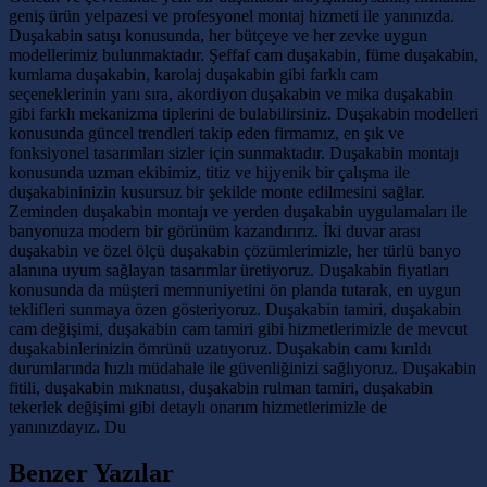
geniş ürün yelpazesi ve profesyonel montaj hizmeti ile yanınızda.
Duşakabin satışı konusunda, her bütçeye ve her zevke uygun
modellerimiz bulunmaktadır. Şeffaf cam duşakabin, füme duşakabin,
kumlama duşakabin, karolaj duşakabin gibi farklı cam
seçeneklerinin yanı sıra, akordiyon duşakabin ve mika duşakabin
gibi farklı mekanizma tiplerini de bulabilirsiniz. Duşakabin modelleri
konusunda güncel trendleri takip eden firmamız, en şık ve
fonksiyonel tasarımları sizler için sunmaktadır. Duşakabin montajı
konusunda uzman ekibimiz, titiz ve hijyenik bir çalışma ile
duşakabininizin kusursuz bir şekilde monte edilmesini sağlar.
Zeminden duşakabin montajı ve yerden duşakabin uygulamaları ile
banyonuza modern bir görünüm kazandırırız. İki duvar arası
duşakabin ve özel ölçü duşakabin çözümlerimizle, her türlü banyo
alanına uyum sağlayan tasarımlar üretiyoruz. Duşakabin fiyatları
konusunda da müşteri memnuniyetini ön planda tutarak, en uygun
teklifleri sunmaya özen gösteriyoruz. Duşakabin tamiri, duşakabin
cam değişimi, duşakabin cam tamiri gibi hizmetlerimizle de mevcut
duşakabinlerinizin ömrünü uzatıyoruz. Duşakabin camı kırıldı
durumlarında hızlı müdahale ile güvenliğinizi sağlıyoruz. Duşakabin
fitili, duşakabin mıknatısı, duşakabin rulman tamiri, duşakabin
tekerlek değişimi gibi detaylı onarım hizmetlerimizle de
yanınızdayız. Du
Benzer Yazılar