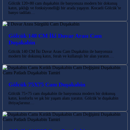
Gölcük 120×80 cam duşakabin ile banyonuza modern bir dokunuş
katın, şıklığı ve fonksiyonelliği bir arada yaşayın. Kocaeli Gölcük’te
banyo tadilatı…
Gölcük 140 CM İki Duvar Arası Cam
Duşakabin
Gölcük 140 CM İki Duvar Arası Cam Duşakabin ile banyonuza
modern bir dokunuş katın, ferah ve kullanışlı bir alan yaratın.…
Gölcük 75X75 Cam Duşakabin
Gölcük 75×75 cam duşakabin ile banyonuza modern bir dokunuş
katın, konforlu ve şık bir yaşam alanı yaratın. Gölcük’te duşakabin
ihtiyaçlarınız…