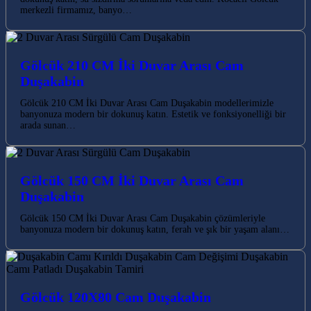
merkezli firmamız, banyo…
Gölcük 210 CM İki Duvar Arası Cam
Duşakabin
Gölcük 210 CM İki Duvar Arası Cam Duşakabin modellerimizle
banyonuza modern bir dokunuş katın. Estetik ve fonksiyonelliği bir
arada sunan…
Gölcük 150 CM İki Duvar Arası Cam
Duşakabin
Gölcük 150 CM İki Duvar Arası Cam Duşakabin çözümleriyle
banyonuza modern bir dokunuş katın, ferah ve şık bir yaşam alanı…
Gölcük 120X80 Cam Duşakabin