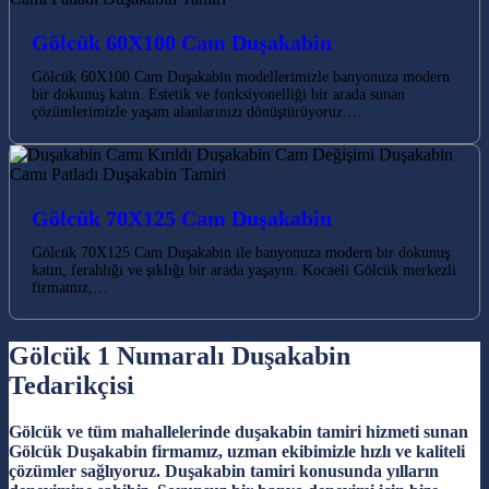
Gölcük 60X100 Cam Duşakabin
Gölcük 60X100 Cam Duşakabin modellerimizle banyonuza modern
bir dokunuş katın. Estetik ve fonksiyonelliği bir arada sunan
çözümlerimizle yaşam alanlarınızı dönüştürüyoruz.…
Gölcük 70X125 Cam Duşakabin
Gölcük 70X125 Cam Duşakabin ile banyonuza modern bir dokunuş
katın, ferahlığı ve şıklığı bir arada yaşayın. Kocaeli Gölcük merkezli
firmamız,…
Gölcük 1 Numaralı Duşakabin
Tedarikçisi
Gölcük ve tüm mahallelerinde duşakabin tamiri hizmeti sunan
Gölcük Duşakabin firmamız, uzman ekibimizle hızlı ve kaliteli
çözümler sağlıyoruz. Duşakabin tamiri konusunda yılların