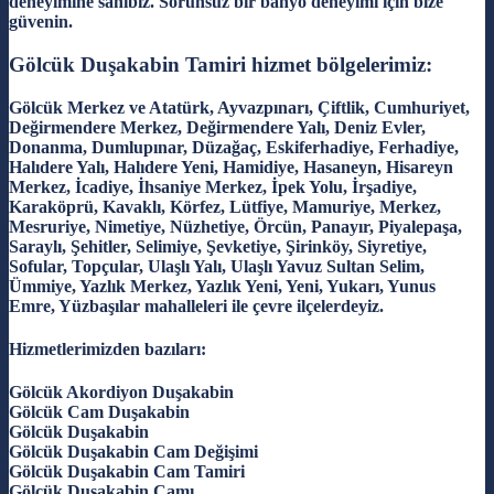
deneyimine sahibiz. Sorunsuz bir banyo deneyimi için bize
güvenin.
Gölcük Duşakabin Tamiri hizmet bölgelerimiz:
Gölcük Merkez ve Atatürk, Ayvazpınarı, Çiftlik, Cumhuriyet,
Değirmendere Merkez, Değirmendere Yalı, Deniz Evler,
Donanma, Dumlupınar, Düzağaç, Eskiferhadiye, Ferhadiye,
Halıdere Yalı, Halıdere Yeni, Hamidiye, Hasaneyn, Hisareyn
Merkez, İcadiye, İhsaniye Merkez, İpek Yolu, İrşadiye,
Karaköprü, Kavaklı, Körfez, Lütfiye, Mamuriye, Merkez,
Mesruriye, Nimetiye, Nüzhetiye, Örcün, Panayır, Piyalepaşa,
Saraylı, Şehitler, Selimiye, Şevketiye, Şirinköy, Siyretiye,
Sofular, Topçular, Ulaşlı Yalı, Ulaşlı Yavuz Sultan Selim,
Ümmiye, Yazlık Merkez, Yazlık Yeni, Yeni, Yukarı, Yunus
Emre, Yüzbaşılar mahalleleri ile çevre ilçelerdeyiz.
Hizmetlerimizden bazıları:
Gölcük Akordiyon Duşakabin
Gölcük Cam Duşakabin
Gölcük Duşakabin
Gölcük Duşakabin Cam Değişimi
Gölcük Duşakabin Cam Tamiri
Gölcük Duşakabin Camı