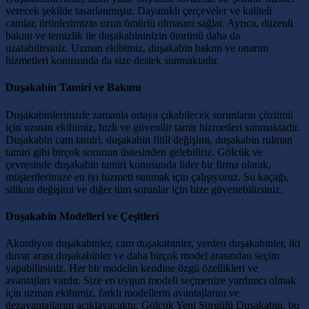
verecek şekilde tasarlanmıştır. Dayanıklı çerçeveler ve kaliteli
camlar, ürünlerimizin uzun ömürlü olmasını sağlar. Ayrıca, düzenli
bakım ve temizlik ile duşakabininizin ömrünü daha da
uzatabilirsiniz. Uzman ekibimiz, duşakabin bakım ve onarım
hizmetleri konusunda da size destek sunmaktadır.
Duşakabin Tamiri ve Bakımı
Duşakabinlerinizde zamanla ortaya çıkabilecek sorunların çözümü
için uzman ekibimiz, hızlı ve güvenilir tamir hizmetleri sunmaktadır.
Duşakabin cam tamiri, duşakabin fitili değişimi, duşakabin rulman
tamiri gibi birçok sorunun üstesinden gelebiliriz. Gölcük ve
çevresinde duşakabin tamiri konusunda lider bir firma olarak,
müşterilerimize en iyi hizmeti sunmak için çalışıyoruz. Su kaçağı,
silikon değişimi ve diğer tüm sorunlar için bize güvenebilirsiniz.
Duşakabin Modelleri ve Çeşitleri
Akordiyon duşakabinler, cam duşakabinler, yerden duşakabinler, iki
duvar arası duşakabinler ve daha birçok model arasından seçim
yapabilirsiniz. Her bir modelin kendine özgü özellikleri ve
avantajları vardır. Size en uygun modeli seçmenize yardımcı olmak
için uzman ekibimiz, farklı modellerin avantajlarını ve
dezavantajlarını açıklayacaktır. Gölcük Yeni Sürgülü Duşakabin, bu