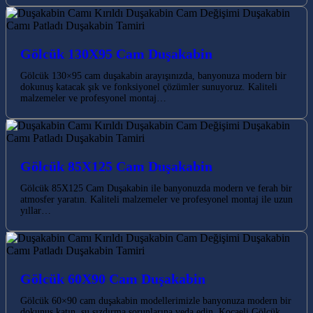
Gölcük 130X95 Cam Duşakabin
Gölcük 130×95 cam duşakabin arayışınızda, banyonuza modern bir
dokunuş katacak şık ve fonksiyonel çözümler sunuyoruz. Kaliteli
malzemeler ve profesyonel montaj…
Gölcük 85X125 Cam Duşakabin
Gölcük 85X125 Cam Duşakabin ile banyonuzda modern ve ferah bir
atmosfer yaratın. Kaliteli malzemeler ve profesyonel montaj ile uzun
yıllar…
Gölcük 60X90 Cam Duşakabin
Gölcük 60×90 cam duşakabin modellerimizle banyonuza modern bir
dokunuş katın, su sızdırma sorunlarına veda edin. Kocaeli Gölcük