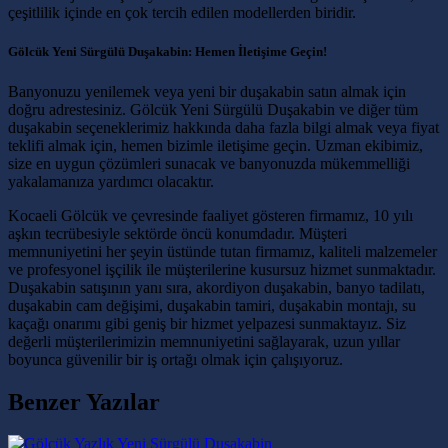
çeşitlilik içinde en çok tercih edilen modellerden biridir.
Gölcük Yeni Sürgülü Duşakabin: Hemen İletişime Geçin!
Banyonuzu yenilemek veya yeni bir duşakabin satın almak için
doğru adrestesiniz. Gölcük Yeni Sürgülü Duşakabin ve diğer tüm
duşakabin seçeneklerimiz hakkında daha fazla bilgi almak veya fiyat
teklifi almak için, hemen bizimle iletişime geçin. Uzman ekibimiz,
size en uygun çözümleri sunacak ve banyonuzda mükemmelliği
yakalamanıza yardımcı olacaktır.
Kocaeli Gölcük ve çevresinde faaliyet gösteren firmamız, 10 yılı
aşkın tecrübesiyle sektörde öncü konumdadır. Müşteri
memnuniyetini her şeyin üstünde tutan firmamız, kaliteli malzemeler
ve profesyonel işçilik ile müşterilerine kusursuz hizmet sunmaktadır.
Duşakabin satışının yanı sıra, akordiyon duşakabin, banyo tadilatı,
duşakabin cam değişimi, duşakabin tamiri, duşakabin montajı, su
kaçağı onarımı gibi geniş bir hizmet yelpazesi sunmaktayız. Siz
değerli müşterilerimizin memnuniyetini sağlayarak, uzun yıllar
boyunca güvenilir bir iş ortağı olmak için çalışıyoruz.
Benzer Yazılar