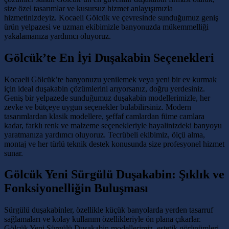
size özel tasarımlar ve kusursuz hizmet anlayışımızla
hizmetinizdeyiz. Kocaeli Gölcük ve çevresinde sunduğumuz geniş
ürün yelpazesi ve uzman ekibimizle banyonuzda mükemmelliği
yakalamanıza yardımcı oluyoruz.
Gölcük’te En İyi Duşakabin Seçenekleri
Kocaeli Gölcük’te banyonuzu yenilemek veya yeni bir ev kurmak
için ideal duşakabin çözümlerini arıyorsanız, doğru yerdesiniz.
Geniş bir yelpazede sunduğumuz duşakabin modellerimizle, her
zevke ve bütçeye uygun seçenekler bulabilirsiniz. Modern
tasarımlardan klasik modellere, şeffaf camlardan füme camlara
kadar, farklı renk ve malzeme seçenekleriyle hayalinizdeki banyoyu
yaratmanıza yardımcı oluyoruz. Tecrübeli ekibimiz, ölçü alma,
montaj ve her türlü teknik destek konusunda size profesyonel hizmet
sunar.
Gölcük Yeni Sürgülü Duşakabin: Şıklık ve
Fonksiyonelliğin Buluşması
Sürgülü duşakabinler, özellikle küçük banyolarda yerden tasarruf
sağlamaları ve kolay kullanım özellikleriyle ön plana çıkarlar.
Gölcük Yeni Sürgülü Duşakabin modellerimiz, estetik görünümleri