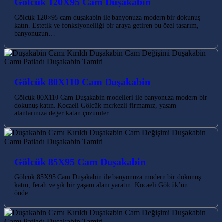
Gölcük 120X95 Cam Duşakabin
Gölcük 120×95 cam duşakabin ile banyonuza modern bir dokunuş
katın. Estetik ve fonksiyonelliği bir araya getiren bu özel tasarım,
banyonuzun…
Gölcük 80X110 Cam Duşakabin
Gölcük 80X110 Cam Duşakabin modelleri ile banyonuza modern bir
dokunuş katın. Kocaeli Gölcük merkezli firmamız, yaşam
alanlarınıza değer katan çözümler…
Gölcük 85X95 Cam Duşakabin
Gölcük 85X95 Cam Duşakabin ile banyonuza modern bir dokunuş
katın, ferah ve şık bir yaşam alanı yaratın. Kocaeli Gölcük’ün
önde…