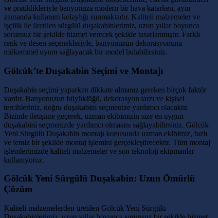
ve pratiklikleriyle banyonuza modern bir hava katarken, aynı
zamanda kullanım kolaylığı sunmaktadır. Kaliteli malzemeler ve
işçilik ile üretilen sürgülü duşakabinlerimiz, uzun yıllar boyunca
sorunsuz bir şekilde hizmet verecek şekilde tasarlanmıştır. Farklı
renk ve desen seçenekleriyle, banyonuzun dekorasyonuna
mükemmel uyum sağlayacak bir model bulabilirsiniz.
Gölcük’te Duşakabin Seçimi ve Montajı
Duşakabin seçimi yaparken dikkate almanız gereken birçok faktör
vardır. Banyonuzun büyüklüğü, dekorasyon tarzı ve kişisel
tercihleriniz, doğru duşakabini seçmenize yardımcı olacaktır.
Bizimle iletişime geçerek, uzman ekibimizin size en uygun
duşakabini seçmenizde yardımcı olmasını sağlayabilirsiniz. Gölcük
Yeni Sürgülü Duşakabin montajı konusunda uzman ekibimiz, hızlı
ve temiz bir şekilde montaj işlemini gerçekleştirecektir. Tüm montaj
işlemlerimizde kaliteli malzemeler ve son teknoloji ekipmanlar
kullanıyoruz.
Gölcük Yeni Sürgülü Duşakabin: Uzun Ömürlü
Çözüm
Kaliteli malzemelerden üretilen Gölcük Yeni Sürgülü
Duşakabinlerimiz, uzun yıllar boyunca sorunsuz bir şekilde hizmet