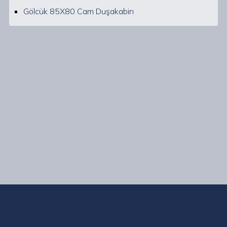
Gölcük 85X80 Cam Duşakabin
Kocaeli Gölcük ve çevresinde uzman ekibimizle, her
bütçeye ve zevke uygun geniş bir duşakabin yelpazesi
sunuyoruz. Ayrıca, duşakabin tamiri, tadilatı, silikon