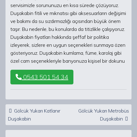
servisimizle sorununuzu en kısa sürede çözüyoruz.
Duşakabin fitili ve mıknatısı gibi aksesuarların değişimi
ve bakımı da su sızdırmazlığı açısından büyük önem
taşır. Bu nedenle, bu konularda da titizlikle çalışıyoruz.
Duşakabin fiyatları hakkında şeffaf bir politika
izleyerek, sizlere en uygun seçenekleri sunmaya özen
gösteriyoruz. Duşakabin kumlama, füme, karolaj gibi
özel cam seçenekleriyle banyonuza kişisel bir dokunu
0543 501 54 34
Post navigation
Gölcük Yukarı Katlanır
Gölcük Yukarı Metrobüs
Duşakabin
Duşakabin