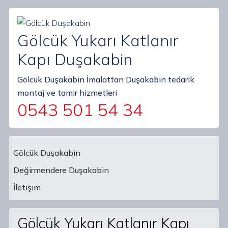
Gölcük Yukarı Katlanır
Kapı Duşakabin
Gölcük Duşakabin İmalattan Duşakabin tedarik
montaj ve tamir hizmetleri
0543 501 54 34
Gölcük Duşakabin
Değirmendere Duşakabin
Main Navigation
İletişim
Gölcük Yukarı Katlanır Kapı