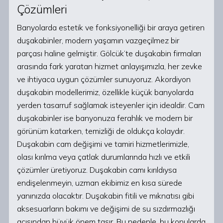
Çözümleri
Banyolarda estetik ve fonksiyonelliği bir araya getiren
duşakabinler, modern yaşamın vazgeçilmez bir
parçası haline gelmiştir. Gölcük’te duşakabin firmaları
arasında fark yaratan hizmet anlayışımızla, her zevke
ve ihtiyaca uygun çözümler sunuyoruz. Akordiyon
duşakabin modellerimiz, özellikle küçük banyolarda
yerden tasarruf sağlamak isteyenler için idealdir. Cam
duşakabinler ise banyonuza ferahlık ve modern bir
görünüm katarken, temizliği de oldukça kolaydır.
Duşakabin cam değişimi ve tamiri hizmetlerimizle,
olası kırılma veya çatlak durumlarında hızlı ve etkili
çözümler üretiyoruz. Duşakabin camı kırıldıysa
endişelenmeyin, uzman ekibimiz en kısa sürede
yanınızda olacaktır. Duşakabin fitili ve mıknatısı gibi
aksesuarların bakımı ve değişimi de su sızdırmazlığı
açısından büyük önem taşır. Bu nedenle, bu konularda