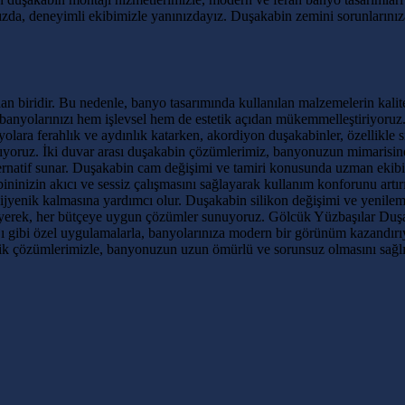
ışınızda, deneyimli ekibimizle yanınızdayız. Duşakabin zemini sorunların
an biridir. Bu nedenle, banyo tasarımında kullanılan malzemelerin kalite
banyolarınızı hem işlevsel hem de estetik açıdan mükemmelleştiriyoruz
yolara ferahlık ve aydınlık katarken, akordiyon duşakabinler, özellikle 
lıyoruz. İki duvar arası duşakabin çözümlerimiz, banyonuzun mimarisine
ternatif sunar. Duşakabin cam değişimi ve tamiri konusunda uzman ekibim
ininizin akıcı ve sessiz çalışmasını sağlayarak kullanım konforunu artır
jyenik kalmasına yardımcı olur. Duşakabin silikon değişimi ve yenileme
zleyerek, her bütçeye uygun çözümler sunuyoruz. Gölcük Yüzbaşılar Duşa
gibi özel uygulamalarla, banyolarınıza modern bir görünüm kazandırıyo
lik çözümlerimizle, banyonuzun uzun ömürlü ve sorunsuz olmasını sağlı