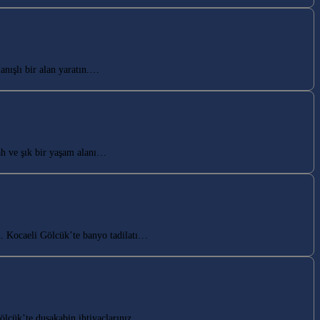
nışlı bir alan yaratın.…
h ve şık bir yaşam alanı…
n. Kocaeli Gölcük’te banyo tadilatı…
ölcük’te duşakabin ihtiyaçlarınız…