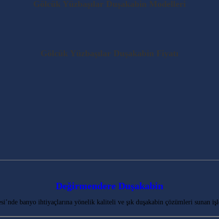
Gölcük Yüzbaşılar Duşakabin Modelleri
Gölcük Yüzbaşılar Duşakabin Fiyatı
Değirmendere Duşakabin
de banyo ihtiyaçlarına yönelik kaliteli ve şık duşakabin çözümleri sunan işle