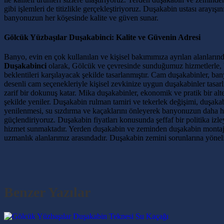
gibi işlemleri de titizlikle gerçekleştiriyoruz. Duşakabin ustası aray
banyonuzun her köşesinde kalite ve güven sunar.
Gölcük Yüzbaşılar Duşakabinci: Kalite ve Güvenin Adresi
Banyo, evin en çok kullanılan ve kişisel bakımımıza ayrılan alanlarınd
Duşakabinci
olarak, Gölcük ve çevresinde sunduğumuz hizmetlerle, 
beklentileri karşılayacak şekilde tasarlanmıştır. Cam duşakabinler, ban
desenli cam seçenekleriyle kişisel zevkinize uygun duşakabinler tasar
zarif bir dokunuş katar. Mika duşakabinler, ekonomik ve pratik bir al
şekilde yeniler. Duşakabin rulman tamiri ve tekerlek değişimi, duşakab
yenilenmesi, su sızdırma ve kaçaklarını önleyerek banyonuzun daha hi
güçlendiriyoruz. Duşakabin fiyatları konusunda şeffaf bir politika i
hizmet sunmaktadır. Yerden duşakabin ve zeminden duşakabin montajı 
uzmanlık alanlarımız arasındadır. Duşakabin zemini sorunlarına yöne
Benzer Yazılar