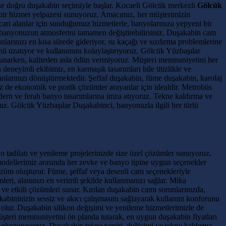
ise doğru duşakabin seçimiyle başlar. Kocaeli Gölcük merkezli
Gölcük
 bir hizmet yelpazesi sunuyoruz. Amacımız, her müşterimizin
cari alanlar için sunduğumuz hizmetlerle, banyolarınıza yepyeni bir
 banyonuzun atmosferini tamamen değiştirebilirsiniz. Duşakabin cam
nlarınızı en kısa sürede gideriyor, su kaçağı ve sızdırma problemlerine
ünü uzatıyor ve kullanımını kolaylaştırıyoruz. Gölcük Yüzbaşılar
 sunarken, kaliteden asla ödün vermiyoruz. Müşteri memnuniyetini her
neyimli ekibimiz, en karmaşık tasarımları bile titizlikle ve
anlarınızı dönüştürmektedir. Şeffaf duşakabin, füme duşakabin, karolaj
iz de ekonomik ve pratik çözümler arayanlar için idealdir. Metrobüs
ern ve ferah banyo tasarımlarına imza atıyoruz. Tekne kaldırma ve
uz. Gölcük Yüzbaşılar Duşakabinci, banyonuzla ilgili her türlü
o tadilatı ve yenileme projelerinizde size özel çözümler sunuyoruz.
modellerimiz arasında her zevke ve banyo tipine uygun seçenekler
özüm oluşturur. Füme, şeffaf veya desenli cam seçenekleriyle
mleri, alanınızı en verimli şekilde kullanmanızı sağlar. Mika
ve etkili çözümleri sunar. Kırılan duşakabin camı sorunlarınızda,
akabininizin sessiz ve akıcı çalışmasını sağlayarak kullanım konforunu
ı olur. Duşakabin silikon değişimi ve yenileme hizmetlerimizle de
üşteri memnuniyetini ön planda tutarak, en uygun duşakabin fiyatları
ı oluşturuyoruz. Duşakabin tekne tamiri, değişimi ve tekne kaldırma