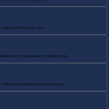
 fonksiyonelliği bir arada sunan…
özümlerimizle yaşam alanlarınızı dönüştürüyoruz.…
 tadilatından duşakabin montajına kadar geniş…