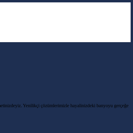
etinizdeyiz. Yenilikçi çözümlerimizle hayalinizdeki banyoyu gerçeğe