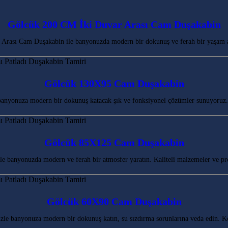
Gölcük 200 CM İki Duvar Arası Cam Duşakabin
Arası Cam Duşakabin ile banyonuzda modern bir dokunuş ve ferah bir yaşam 
Gölcük 130X95 Cam Duşakabin
banyonuza modern bir dokunuş katacak şık ve fonksiyonel çözümler sunuyoruz.
Gölcük 85X125 Cam Duşakabin
banyonuzda modern ve ferah bir atmosfer yaratın. Kaliteli malzemeler ve pr
Gölcük 60X90 Cam Duşakabin
le banyonuza modern bir dokunuş katın, su sızdırma sorunlarına veda edin. 