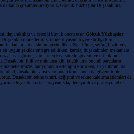
ıza da kalıcı çözümler üretiyoruz. Gölcük Yüzbaşılar Duşakabinci,
si, dayanıklılığı ve estetiği büyük önem taşır.
Gölcük Yüzbaşılar
. Duşakabin modellerimiz, modern yaşamın gerektirdiği tüm
sınırlı alanlarda maksimum verimlilik sağlar. Füme, şeffaf, buzlu veya
 en uygun şekilde entegre edilirken, karolaj duşakabinler, mekanlara
iz, hasar görmüş camları en kısa sürede güvenli ve estetik bir
ır. Duşakabin fitili ve mıknatısı gibi küçük ama önemli parçaların
 hizmetlerimizle, banyonuzun estetiğini korurken, su yalıtımını da
kabinci, duşakabin satışı ve montajı konusunda da güvenilir bir
ruz. Duşakabin tekne tamiri, değişimi ve tekne kaldırma işlemleri de
yoruz. Duşakabin ustası arayışınızda, deneyimli ve profesyonel ek