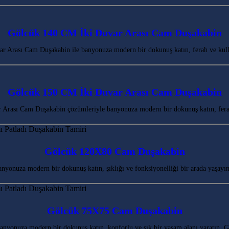
Gölcük 140 CM İki Duvar Arası Cam Duşakabin
 Arası Cam Duşakabin ile banyonuza modern bir dokunuş katın, ferah ve kulla
Gölcük 150 CM İki Duvar Arası Cam Duşakabin
Arası Cam Duşakabin çözümleriyle banyonuza modern bir dokunuş katın, fera
Gölcük 120X80 Cam Duşakabin
yonuza modern bir dokunuş katın, şıklığı ve fonksiyonelliği bir arada yaşayı
Gölcük 75X75 Cam Duşakabin
nyonuza modern bir dokunuş katın, konforlu ve şık bir yaşam alanı yaratın. G