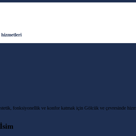
hizmetleri
stetik, fonksiyonellik ve konfor katmak için Gölcük ve çevresinde hizm
İsim