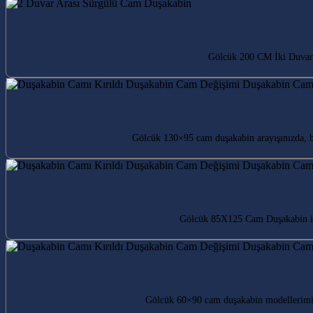
Gölcük 200 CM İki Duvar 
Gölcük 130×95 cam duşakabin arayışınızda, 
Gölcük 85X125 Cam Duşakabin ile 
Gölcük 60×90 cam duşakabin modellerimiz