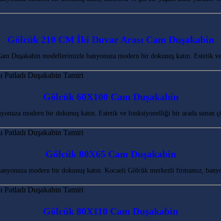
Gölcük 210 CM İki Duvar Arası Cam Duşakabin
m Duşakabin modellerimizle banyonuza modern bir dokunuş katın. Estetik ve
Gölcük 60X100 Cam Duşakabin
nuza modern bir dokunuş katın. Estetik ve fonksiyonelliği bir arada sunan ç
Gölcük 80X65 Cam Duşakabin
anyonuza modern bir dokunuş katın. Kocaeli Gölcük merkezli firmamız, banyo
Gölcük 80X110 Cam Duşakabin