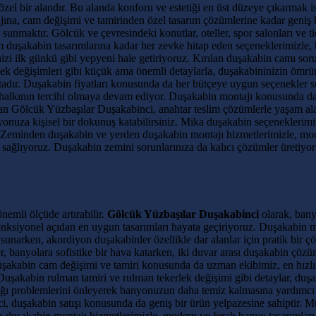
el bir alandır. Bu alanda konforu ve estetiği en üst düzeye çıkarmak 
jına, cam değişimi ve tamirinden özel tasarım çözümlerine kadar geniş
unmaktır. Gölcük ve çevresindeki konutlar, oteller, spor salonları ve ti
duşakabin tasarımlarına kadar her zevke hitap eden seçeneklerimizle,
zi ilk günkü gibi yepyeni hale getiriyoruz. Kırılan duşakabin camı soru
erlek değişimleri gibi küçük ama önemli detaylarla, duşakabininizin ömr
ktadır. Duşakabin fiyatları konusunda da her bütçeye uygun seçenekler
alkının tercihi olmaya devam ediyor. Duşakabin montajı konusunda da de
olan Gölcük Yüzbaşılar Duşakabinci, anahtar teslim çözümlerle yaşam al
nyonuza kişisel bir dokunuş katabilirsiniz. Mika duşakabin seçeneklerim
z. Zeminden duşakabin ve yerden duşakabin montajı hizmetlerimizle, mod
 sağlıyoruz. Duşakabin zemini sorunlarınıza da kalıcı çözümler üretiyor
nemli ölçüde artırabilir.
Gölcük Yüzbaşılar Duşakabinci
olarak, bany
onksiyonel açıdan en uygun tasarımları hayata geçiriyoruz. Duşakabin 
narken, akordiyon duşakabinler özellikle dar alanlar için pratik bir ç
er, banyolara sofistike bir hava katarken, iki duvar arası duşakabin çözü
Duşakabin cam değişimi ve tamiri konusunda da uzman ekibimiz, en hızlı 
 Duşakabin rulman tamiri ve rulman tekerlek değişimi gibi detaylar, duş
 kaçağı problemlerini önleyerek banyonuzun daha temiz kalmasına yardımc
i, duşakabin satışı konusunda da geniş bir ürün yelpazesine sahiptir. M
nden duşakabin montajı hizmetlerimizle, modern ve ferah banyo tasarımlar