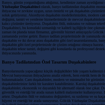
Banyo, günün yorgunluğunu attığımız, kendimize zaman ayırdığımız öz
Yüzbaşılar Duşakabinci
olarak, banyo tadilatından duşakabin monta
ihtiyacına ve zevkine uygun, uzun ömürlü ve şık duşakabin çözümleri s
soluk getiriyoruz. Akordiyon duşakabin modellerimizden, modern cam 
değişimi, tamiri ve yenileme hizmetlerimizle de mevcut duşakabinlerini
kalıcı çözümler üretiyoruz. Duşakabin fitili, mıknatısı ve rulman tek
Duşakabinci, bu konudaki uzmanlığı ve kaliteli işçiliğiyle öne çıkma
zaman ön planda tutan firmamız, güvenilir hizmet anlayışıyla Gölcük h
zamanında yerine getirir. Banyo tadilatı projelerinizde de yanınızda 
duşakabin ve iki duvar arası duşakabin gibi özel tasarımlarımızla, ba
duşakabin gibi özel projelerinizde de çözüm ortağınız olmaya hazırı
duşakabin tekne tamiri, değişimi gibi konularda da profesyonel destek
ihtiyacınızda yanınızda.
Banyo Tadilatından Özel Tasarım Duşakabinlere
Banyolarınızda yapacağınız küçük değişiklikler bile yaşam kalitenizi ö
Mevcut banyonuzun ihtiyaçlarını analiz ederek, hem estetik hem de f
bulunmaktadır. Cam duşakabinler, modern ve minimalist bir görünüm su
duşakabinlerinize farklı bir karakter katabilirsiniz. Karolaj duşakabinl
duşakabinler, ekonomik ve dayanıklı bir alternatif olarak öne çıkar. 
güvenlik ve estetiği bir arada sunan kaliteli malzemeler kullanıyoruz.
artırır. Duşakabin fitili ve mıknatısı değişimleri, su sızdırma ve su
hijyeni ve estetiği bir arada sunuyoruz. Gölcük Yüzbaşılar Duşakabinc
ile kaliteli ürünleri sizlere ulaştırıyoruz. Yerden duşakabin ve zemi