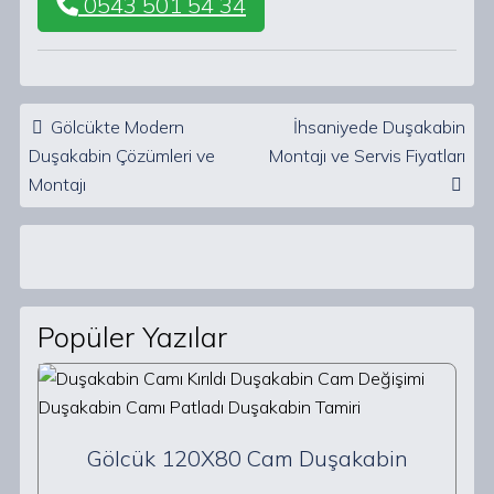
0543 501 54 34
Post navigation
Gölcükte Modern
İhsaniyede Duşakabin
Duşakabin Çözümleri ve
Montajı ve Servis Fiyatları
Montajı
Popüler Yazılar
Gölcük 120X80 Cam Duşakabin