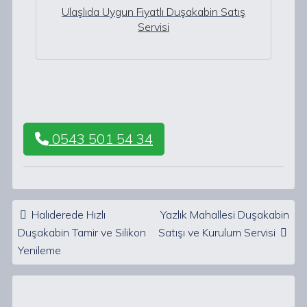
Ulaşlıda Uygun Fiyatlı Duşakabin Satış
Servisi
0543 501 54 34
Post navigation
Halıderede Hızlı
Yazlık Mahallesi Duşakabin
Duşakabin Tamir ve Silikon
Satışı ve Kurulum Servisi
Yenileme