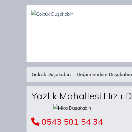
Gölcük Duşakabin
Değirmendere Duşakabin
Main Navigation
Yazlık Mahallesi Hızlı 
0543 501 54 34