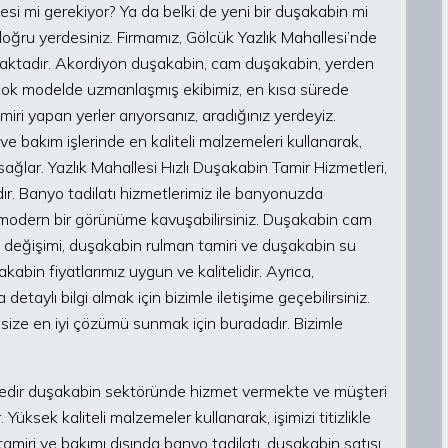
ilmesi mi gerekiyor? Ya da belki de yeni bir duşakabin mi
 doğru yerdesiniz. Firmamız, Gölcük Yazlık Mahallesi’nde
nmaktadır. Akordiyon duşakabin, cam duşakabin, yerden
rçok modelde uzmanlaşmış ekibimiz, en kısa sürede
ri yapan yerler arıyorsanız, aradığınız yerdeyiz.
ve bakım işlerinde en kaliteli malzemeleri kullanarak,
ağlar. Yazlık Mahallesi Hızlı Duşakabin Tamir Hizmetleri,
dır. Banyo tadilatı hizmetlerimiz ile banyonuzda
i ve modern bir görünüme kavuşabilirsiniz. Duşakabin cam
n değişimi, duşakabin rulman tamiri ve duşakabin su
abin fiyatlarımız uygun ve kalitelidir. Ayrıca,
etaylı bilgi almak için bizimle iletişime geçebilirsiniz.
, size en iyi çözümü sunmak için buradadır. Bizimle
.
süredir duşakabin sektöründe hizmet vermekte ve müşteri
ksek kaliteli malzemeler kullanarak, işimizi titizlikle
miri ve bakımı dışında banyo tadilatı, duşakabin satışı