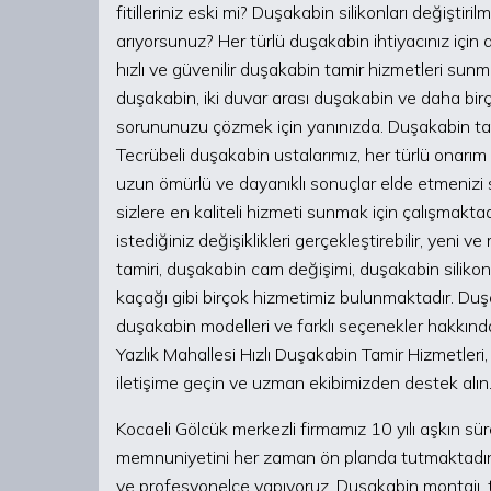
fitilleriniz eski mi? Duşakabin silikonları değiştir
arıyorsunuz? Her türlü duşakabin ihtiyacınız için
hızlı ve güvenilir duşakabin tamir hizmetleri su
duşakabin, iki duvar arası duşakabin ve daha bi
sorununuzu çözmek için yanınızda. Duşakabin tami
Tecrübeli duşakabin ustalarımız, her türlü onarım 
uzun ömürlü ve dayanıklı sonuçlar elde etmenizi s
sizlere en kaliteli hizmeti sunmak için çalışmakta
istediğiniz değişiklikleri gerçekleştirebilir, yen
tamiri, duşakabin cam değişimi, duşakabin siliko
kaçağı gibi birçok hizmetimiz bulunmaktadır. Duşak
duşakabin modelleri ve farklı seçenekler hakkında d
Yazlık Mahallesi Hızlı Duşakabin Tamir Hizmetleri
iletişime geçin ve uzman ekibimizden destek alın
Kocaeli Gölcük merkezli firmamız 10 yılı aşkın 
memnuniyetini her zaman ön planda tutmaktadır. Yü
ve profesyonelce yapıyoruz. Duşakabin montajı, ta