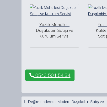
Yazlık Mahallesi
Yazl
Duşakabin Satışı ve
Kalit
Kurulum Servisi
Satı
0543 501 54 34
Post navigation
Değirmenderede Modern Duşakabin Satış ve