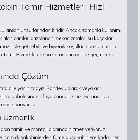
abin Tamir Hizmetleri: Hızlı
llanılan unsurlarından biridir. Ancak, zamanla kullanım,
. Kırılan camlar, arızalanan mekanizmalar, su kaçakları,
lmaz hale getirebilir ve hijyenik koşulların bozulmasına
bin Tamir Hizmetleri ile bu sorunların önüne geçmek ve
Anında Çözüm
ınızda bile yanınızdayız. Randevu alarak veya acil
ızlı müdahalesinden faydalanabilirsiniz. Sorununuzu
özümü sunuyoruz.
a Uzmanlık
abin tamiri ve montajı alanında hizmet veriyoruz.
e, cam duşakabinlerden füme duşakabinlere kadar her