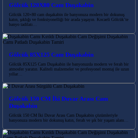
Gölcük 120X80 Cam Duşakabin
Gölcük 120×80 cam duşakabin ile banyonuza modern bir dokunuş
katın, şıklığı ve fonksiyonelliği bir arada yaşayın. Kocaeli Gölcük’te
banyo tadilatı…
Gölcük 85X125 Cam Duşakabin
Gölcük 85X125 Cam Duşakabin ile banyonuzda modern ve ferah bir
atmosfer yaratın. Kaliteli malzemeler ve profesyonel montaj ile uzun
yıllar…
Gölcük 150 CM İki Duvar Arası Cam
Duşakabin
Gölcük 150 CM İki Duvar Arası Cam Duşakabin çözümleriyle
banyonuza modern bir dokunuş katın, ferah ve şık bir yaşam alanı…