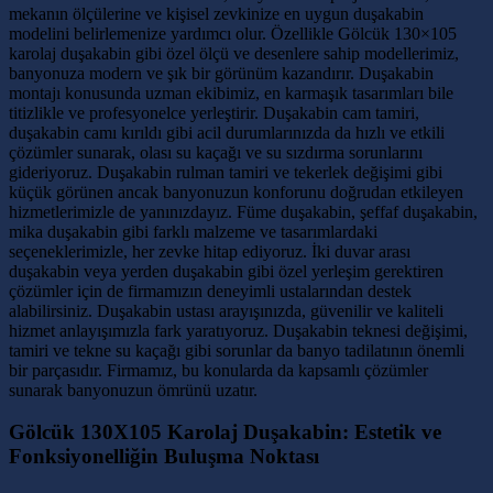
mekanın ölçülerine ve kişisel zevkinize en uygun duşakabin
modelini belirlemenize yardımcı olur. Özellikle Gölcük 130×105
karolaj duşakabin gibi özel ölçü ve desenlere sahip modellerimiz,
banyonuza modern ve şık bir görünüm kazandırır. Duşakabin
montajı konusunda uzman ekibimiz, en karmaşık tasarımları bile
titizlikle ve profesyonelce yerleştirir. Duşakabin cam tamiri,
duşakabin camı kırıldı gibi acil durumlarınızda da hızlı ve etkili
çözümler sunarak, olası su kaçağı ve su sızdırma sorunlarını
gideriyoruz. Duşakabin rulman tamiri ve tekerlek değişimi gibi
küçük görünen ancak banyonuzun konforunu doğrudan etkileyen
hizmetlerimizle de yanınızdayız. Füme duşakabin, şeffaf duşakabin,
mika duşakabin gibi farklı malzeme ve tasarımlardaki
seçeneklerimizle, her zevke hitap ediyoruz. İki duvar arası
duşakabin veya yerden duşakabin gibi özel yerleşim gerektiren
çözümler için de firmamızın deneyimli ustalarından destek
alabilirsiniz. Duşakabin ustası arayışınızda, güvenilir ve kaliteli
hizmet anlayışımızla fark yaratıyoruz. Duşakabin teknesi değişimi,
tamiri ve tekne su kaçağı gibi sorunlar da banyo tadilatının önemli
bir parçasıdır. Firmamız, bu konularda da kapsamlı çözümler
sunarak banyonuzun ömrünü uzatır.
Gölcük 130X105 Karolaj Duşakabin: Estetik ve
Fonksiyonelliğin Buluşma Noktası