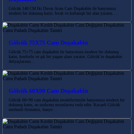
Gölcük 140 CM İki Duvar Arası Cam Duşakabin ile banyonuza
modern bir dokunuş katın, ferah ve kullanışlı bir alan yaratın.…
Gölcük 75X75 Cam Duşakabin
Gölcük 75×75 cam duşakabin ile banyonuza modern bir dokunuş
katın, konforlu ve şık bir yaşam alanı yaratın. Gölcük’te duşakabin
ihtiyaçlarınız…
Gölcük 60X90 Cam Duşakabin
Gölcük 60×90 cam duşakabin modellerimizle banyonuza modern bir
dokunuş katın, su sızdırma sorunlarına veda edin. Kocaeli Gölcük
merkezli firmamız, banyo…