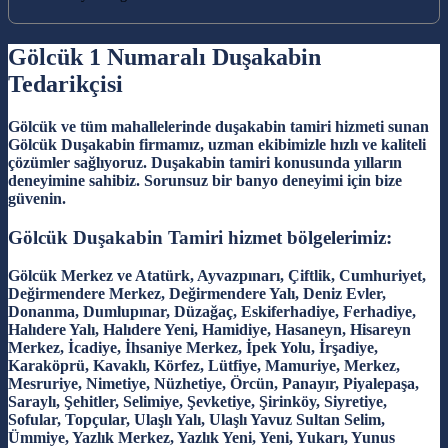
Gölcük 1 Numaralı Duşakabin
Tedarikçisi
Gölcük ve tüm mahallelerinde duşakabin tamiri hizmeti sunan
Gölcük Duşakabin firmamız, uzman ekibimizle hızlı ve kaliteli
çözümler sağlıyoruz. Duşakabin tamiri konusunda yılların
deneyimine sahibiz. Sorunsuz bir banyo deneyimi için bize
güvenin.
Gölcük Duşakabin Tamiri hizmet bölgelerimiz:
Gölcük Merkez ve Atatürk, Ayvazpınarı, Çiftlik, Cumhuriyet,
Değirmendere Merkez, Değirmendere Yalı, Deniz Evler,
Donanma, Dumlupınar, Düzağaç, Eskiferhadiye, Ferhadiye,
Halıdere Yalı, Halıdere Yeni, Hamidiye, Hasaneyn, Hisareyn
Merkez, İcadiye, İhsaniye Merkez, İpek Yolu, İrşadiye,
Karaköprü, Kavaklı, Körfez, Lütfiye, Mamuriye, Merkez,
Mesruriye, Nimetiye, Nüzhetiye, Örcün, Panayır, Piyalepaşa,
Saraylı, Şehitler, Selimiye, Şevketiye, Şirinköy, Siyretiye,
Sofular, Topçular, Ulaşlı Yalı, Ulaşlı Yavuz Sultan Selim,
Ümmiye, Yazlık Merkez, Yazlık Yeni, Yeni, Yukarı, Yunus