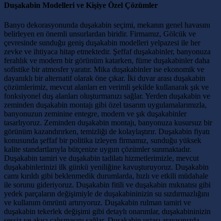
Duşakabin Modelleri ve Kişiye Özel Çözümler
Banyo dekorasyonunda duşakabin seçimi, mekanın genel havasını
belirleyen en önemli unsurlardan biridir. Firmamız, Gölcük ve
çevresinde sunduğu geniş duşakabin modelleri yelpazesi ile her
zevke ve ihtiyaca hitap etmektedir. Şeffaf duşakabinler, banyonuza
ferahlık ve modern bir görünüm katarken, füme duşakabinler daha
sofistike bir atmosfer yaratır. Mika duşakabinler ise ekonomik ve
dayanıklı bir alternatif olarak öne çıkar. İki duvar arası duşakabin
çözümlerimiz, mevcut alanları en verimli şekilde kullanarak şık ve
fonksiyonel duş alanları oluşturmanızı sağlar. Yerden duşakabin ve
zeminden duşakabin montajı gibi özel tasarım uygulamalarımızla,
banyonuzun zeminine entegre, modern ve şık duşakabinler
tasarlıyoruz. Zeminden duşakabin montajı, banyonuza kusursuz bir
görünüm kazandırırken, temizliği de kolaylaştırır. Duşakabin fiyatı
konusunda şeffaf bir politika izleyen firmamız, sunduğu yüksek
kalite standartlarıyla bütçenize uygun çözümler sunmaktadır.
Duşakabin tamiri ve duşakabin tadilatı hizmetlerimizle, mevcut
duşakabinlerinizi ilk günkü yeniliğine kavuşturuyoruz. Duşakabin
camı kırıldı gibi beklenmedik durumlarda, hızlı ve etkili müdahale
ile sorunu gideriyoruz. Duşakabin fitili ve duşakabin mıknatısı gibi
yedek parçaların değişimiyle de duşakabininizin su sızdırmazlığını
ve kullanım ömrünü artırıyoruz. Duşakabin rulman tamiri ve
duşakabin tekerlek değişimi gibi detaylı onarımlar, duşakabininizin
sessiz ve akıcı çalışmasını sağlar. Duşakabin ustası arayışınızda,