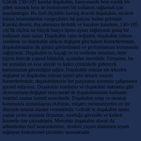
Gölcük 130×105 karolaj duşakabin, banyonuzda hem estetik bir
şölen sunmak hem de fonksiyonel bir kullanım sağlamak için
tasarlanmıştır. Bu özel ölçüdeki karolaj desenli duşakabin, modern
banyo tasarımlarının vazgeçilmez bir parçası haline gelmiştir.
Karolaj deseni, duş alanınıza derinlik ve karakter katarken, 130×105
cm’lik ölçüsü ise birçok banyo tipine uyum sağlayarak geniş bir
kullanım alanı sunar. Duşakabin camı değişimi, duşakabin silikon
yenileme ve duşakabin silikon değişimi gibi bakım hizmetlerimizle,
duşakabininizin ilk günkü görünümünü ve performansını korumasını
sağlıyoruz. Duşakabin su kaçağı ve su sızdırma sorunları, hem
hijyen hem de yapısal bütünlük açısından önemlidir. Firmamız, bu
tür sorunları en kısa sürede ve kalıcı çözümlerle gidererek
banyonuzun güvenliğini sağlar. Duşakabin rulman tek tekerlek
değişimi ve duşakabin rulman tamiri gibi detaylı onarım
hizmetlerimizle, duşakabininizin her parçasının sorunsuz çalışmasını
garanti ediyoruz. Duşakabin kumlama ve duşakabin mıknatısı gibi
aksesuarların değişimi veya tamiri de duşakabininizin kullanım
ömrünü uzatan önemli unsurlardır. Duşakabin satışı ve montajı
konusunda uzmanlaşmış ekibimiz, müşteri memnuniyetini en üst
düzeyde tutarak hizmet vermektedir. Gölcük’te duşakabin tamiri
yapan yerler arasında firmamız, sunduğu güvenilir ve kaliteli
hizmetle öne çıkmaktadır. Metrobüs duşakabin olarak da
adlandırılan özel tasarımlarımız, modern yaşam alanlarına uyum
sağlayan fonksiyonel çözümler sunmaktadır.