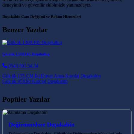
deneyimli ve güvenilir ekibimizle yanınızdayız.
Duşakabin Cam Değişimi ve Bakım Hizmetleri
Benzer Yazılar
Gölcük 130X105 Duşakabin
0543 501 54 34
Post navigation
Gölcük 175 CM İki Duvar Arası Karolaj Duşakabin
Gölcük 95X90 Karolaj Duşakabin
Popüler Yazılar
Değirmendere Duşakabin
Değirmendere Duşakabin, Gölcük’ün Değirmendere Mahallesi’nde