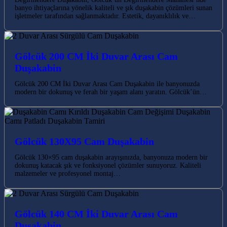
banyo ihtiyaçlarına yönelik kaliteli ve şık duşakabin çözümleri sunan
işletmeler tarafından sağlanmaktadır. Estetik, dayanıklılık ve…
Gölcük 200 CM İki Duvar Arası Cam
Duşakabin
Gölcük 200 CM İki Duvar Arası Cam Duşakabin ile banyonuzda
modern bir dokunuş ve ferah bir yaşam alanı yaratın. Gölcük’ün…
Gölcük 130X95 Cam Duşakabin
Gölcük 130×95 cam duşakabin arayışınızda, banyonuza modern bir
dokunuş katacak şık ve fonksiyonel çözümler sunuyoruz. Kaliteli
malzemeler ve profesyonel montaj…
Gölcük 140 CM İki Duvar Arası Cam
Duşakabin