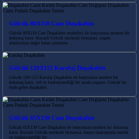
Gölcük 80X110 Cam Duşakabin
Gölcük 80X110 Cam Duşakabin modelleri ile banyonuza modern bir
dokunuş katın. Kocaeli Gölcük merkezli firmamız, yaşam
alanlarınıza değer katan çözümler…
Gölcük 120X115 Karolaj Duşakabin
Gölcük 120×115 Karolaj Duşakabin ile banyonuza modern bir
dokunuş katın, stil ve fonksiyonelliği bir arada yaşayın. Gölcük’ün
önde gelen duşakabin…
Gölcük 65X130 Cam Duşakabin
Gölcük 65X130 Cam Duşakabin ile banyonuza modern bir dokunuş
katın. Kocaeli Gölcük merkezli firmamız, banyo tasarımında estetik
ve fonksiyonelliği bir…