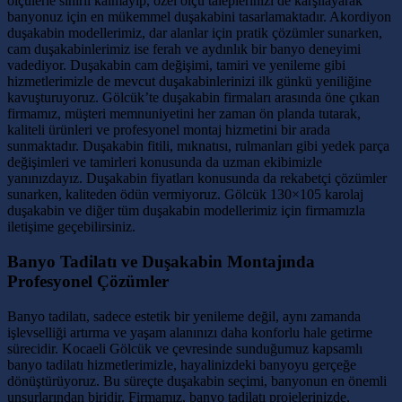
ölçülerle sınırlı kalmayıp, özel ölçü taleplerinizi de karşılayarak
banyonuz için en mükemmel duşakabini tasarlamaktadır. Akordiyon
duşakabin modellerimiz, dar alanlar için pratik çözümler sunarken,
cam duşakabinlerimiz ise ferah ve aydınlık bir banyo deneyimi
vadediyor. Duşakabin cam değişimi, tamiri ve yenileme gibi
hizmetlerimizle de mevcut duşakabinlerinizi ilk günkü yeniliğine
kavuşturuyoruz. Gölcük’te duşakabin firmaları arasında öne çıkan
firmamız, müşteri memnuniyetini her zaman ön planda tutarak,
kaliteli ürünleri ve profesyonel montaj hizmetini bir arada
sunmaktadır. Duşakabin fitili, mıknatısı, rulmanları gibi yedek parça
değişimleri ve tamirleri konusunda da uzman ekibimizle
yanınızdayız. Duşakabin fiyatları konusunda da rekabetçi çözümler
sunarken, kaliteden ödün vermiyoruz. Gölcük 130×105 karolaj
duşakabin ve diğer tüm duşakabin modellerimiz için firmamızla
iletişime geçebilirsiniz.
Banyo Tadilatı ve Duşakabin Montajında
Profesyonel Çözümler
Banyo tadilatı, sadece estetik bir yenileme değil, aynı zamanda
işlevselliği artırma ve yaşam alanınızı daha konforlu hale getirme
sürecidir. Kocaeli Gölcük ve çevresinde sunduğumuz kapsamlı
banyo tadilatı hizmetlerimizle, hayalinizdeki banyoyu gerçeğe
dönüştürüyoruz. Bu süreçte duşakabin seçimi, banyonun en önemli
unsurlarından biridir. Firmamız, banyo tadilatı projelerinizde,