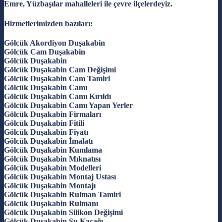
Emre, Yüzbaşılar mahalleleri ile çevre ilçelerdeyiz.
Hizmetlerimizden bazıları:
Gölcük Akordiyon Duşakabin
Gölcük Cam Duşakabin
Gölcük Duşakabin
Gölcük Duşakabin Cam Değişimi
Gölcük Duşakabin Cam Tamiri
Gölcük Duşakabin Camı
Gölcük Duşakabin Camı Kırıldı
Gölcük Duşakabin Camı Yapan Yerler
Gölcük Duşakabin Firmaları
Gölcük Duşakabin Fitili
Gölcük Duşakabin Fiyatı
Gölcük Duşakabin İmalatı
Gölcük Duşakabin Kumlama
Gölcük Duşakabin Mıknatısı
Gölcük Duşakabin Modelleri
Gölcük Duşakabin Montaj Ustası
Gölcük Duşakabin Montajı
Gölcük Duşakabin Rulman Tamiri
Gölcük Duşakabin Rulmanı
Gölcük Duşakabin Silikon Değişimi
Gölcük Duşakabin Su Kaçağı