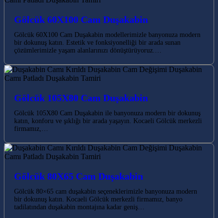
Gölcük 60X100 Cam Duşakabin
Gölcük 60X100 Cam Duşakabin modellerimizle banyonuza modern
bir dokunuş katın. Estetik ve fonksiyonelliği bir arada sunan
çözümlerimizle yaşam alanlarınızı dönüştürüyoruz.…
Gölcük 105X80 Cam Duşakabin
Gölcük 105X80 Cam Duşakabin ile banyonuza modern bir dokunuş
katın, konforu ve şıklığı bir arada yaşayın. Kocaeli Gölcük merkezli
firmamız,…
Gölcük 80X65 Cam Duşakabin
Gölcük 80×65 cam duşakabin seçeneklerimizle banyonuza modern
bir dokunuş katın. Kocaeli Gölcük merkezli firmamız, banyo
tadilatından duşakabin montajına kadar geniş…