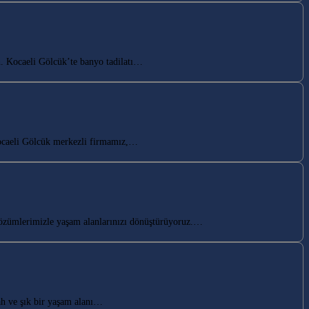
n. Kocaeli Gölcük’te banyo tadilatı…
ocaeli Gölcük merkezli firmamız,…
özümlerimizle yaşam alanlarınızı dönüştürüyoruz.…
h ve şık bir yaşam alanı…