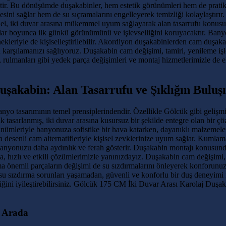
tir. Bu dönüşümde duşakabinler, hem estetik görünümleri hem de pratik 
i sağlar hem de su sıçramalarını engelleyerek temizliği kolaylaştırır
odel, iki duvar arasına mükemmel uyum sağlayarak alan tasarrufu konusu
ıllar boyunca ilk günkü görünümünü ve işlevselliğini koruyacaktır. Bany
ekleriyle de kişiselleştirilebilir. Akordiyon duşakabinlerden cam duşaka
en karşılamanızı sağlıyoruz. Duşakabin cam değişimi, tamiri, yenileme işl
ı, rulmanları gibi yedek parça değişimleri ve montaj hizmetlerimizle d
şakabin: Alan Tasarrufu ve Şıklığın Buluş
yo tasarımının temel prensiplerindendir. Özellikle Gölcük gibi gelişm
 tasarlanmış, iki duvar arasına kusursuz bir şekilde entegre olan bir
görünümleriyle banyonuza sofistike bir hava katarken, dayanıklı malzeme
 desenli cam alternatifleriyle kişisel zevklerinize uyum sağlar. Kumla
banyonuzu daha aydınlık ve ferah gösterir. Duşakabin montajı konusun
sa, hızlı ve etkili çözümlerimizle yanınızdayız. Duşakabin cam değişimi
a önemli parçaların değişimi de su sızdırmalarını önleyerek konforunuzu
u sızdırma sorunları yaşamadan, güvenli ve konforlu bir duş deneyimi iç
iğini iyileştirebilirsiniz. Gölcük 175 CM İki Duvar Arası Karolaj Duş
r Arada