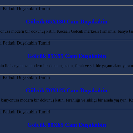
Gölcük 65X130 Cam Duşakabin
uza modern bir dokunuş katın. Kocaeli Gölcük merkezli firmamız, banyo tasa
Gölcük 85X95 Cam Duşakabin
ile banyonuza modern bir dokunuş katın, ferah ve şık bir yaşam alanı yara
Gölcük 70X125 Cam Duşakabin
anyonuza modern bir dokunuş katın, ferahlığı ve şıklığı bir arada yaşayın. 
Gölcük 80X65 Cam Duşakabin