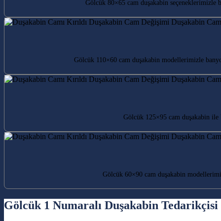
Gölcük 80×65 cam duşakabin seçeneklerimizle b
Gölcük 110×60 cam duşakabin modellerimizle banyonu
Gölcük 125×95 cam duşakabin ile b
Gölcük 60×90 cam duşakabin modellerimiz
Gölcük 1 Numaralı Duşakabin Tedarikçisi