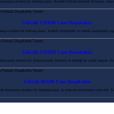
anyonuza modern bir dokunuş katın. Kocaeli Gölcük merkezli firmamız, banyo
Gölcük 110X60 Cam Duşakabin
za modern bir dokunuş katın. Kaliteli malzemeler ve estetik tasarımlarla yaş
Gölcük 125X95 Cam Duşakabin
anyonuza modern bir dokunuş katın, konforu ve estetiği bir arada yaşayın. 
Gölcük 60X90 Cam Duşakabin
le banyonuza modern bir dokunuş katın, su sızdırma sorunlarına veda edin. 