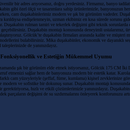
enilir bir adres arıyorsanız, doğru yerdesiniz. Firmamız, banyo tadilatı,
in gibi özel ölçü ve tasarımlara sahip ürünlerimizle, banyonuzun her 
unarken, cam duşakabinlerimiz modern ve şık bir görünüm vadeder. Duşa
 kırıldıysa endişelenmeyin, uzman ekibimiz en kısa sürede sorunu gidere
r. Duşakabin rulman tamiri ve tekerlek değişimi gibi teknik sorunlarda
me geçebilirsiniz. Duşakabin montajı konusunda deneyimli ustalarımız, ü
laştırıyoruz. Gölcük’te duşakabin firmaları arasında kalite ve müşteri 
ellerini bulabilirsiniz. Mika duşakabinler, ekonomik ve dayanıklı seç
taleplerinizde de yanınızdayız.
 Fonksiyonellik ve Estetiğin Mükemmel Uyumu
 zamanda şık bir görünüm elde etmek istiyorsanız, Gölcük 175 CM İki 
f etmenizi sağlar hem de banyonuza modern bir estetik katar. Karolaj du
farklı cam yüzeyleriyle (şeffaf, füme, kumlama) kişisel zevklerinize gö
r ise modern ve sofistike bir dokunuş sunar. Duşakabin montajı konusu
ir gerektiriyorsa, hızlı ve etkili çözümlerimizle yanınızdayız. Duşakabi
dek parçaların değişimi de su sızdırmalarını önleyerek konforunuzu artı