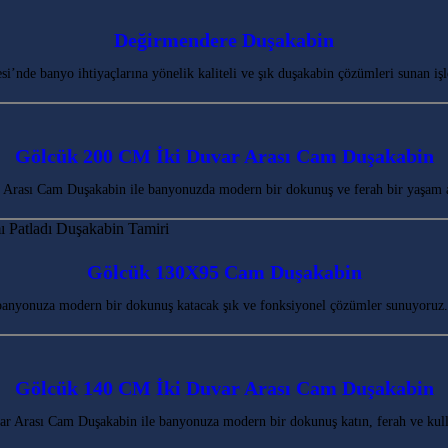
Değirmendere Duşakabin
de banyo ihtiyaçlarına yönelik kaliteli ve şık duşakabin çözümleri sunan işle
Gölcük 200 CM İki Duvar Arası Cam Duşakabin
Arası Cam Duşakabin ile banyonuzda modern bir dokunuş ve ferah bir yaşam 
Gölcük 130X95 Cam Duşakabin
banyonuza modern bir dokunuş katacak şık ve fonksiyonel çözümler sunuyoruz.
Gölcük 140 CM İki Duvar Arası Cam Duşakabin
 Arası Cam Duşakabin ile banyonuza modern bir dokunuş katın, ferah ve kulla