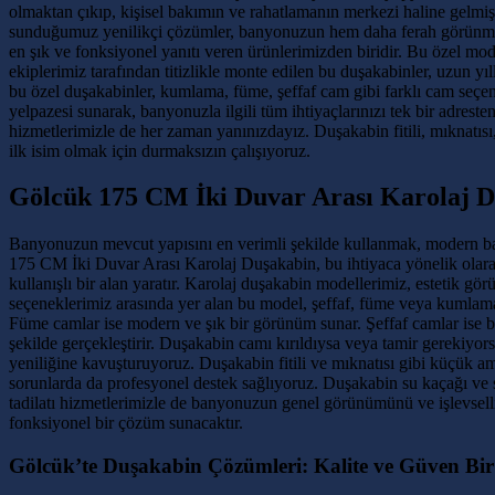
olmaktan çıkıp, kişisel bakımın ve rahatlamanın merkezi haline gelmiş
sunduğumuz yenilikçi çözümler, banyonuzun hem daha ferah görünmesin
en şık ve fonksiyonel yanıtı veren ürünlerimizden biridir. Bu özel m
ekiplerimiz tarafından titizlikle monte edilen bu duşakabinler, uzun y
bu özel duşakabinler, kumlama, füme, şeffaf cam gibi farklı cam seçen
yelpazesi sunarak, banyonuzla ilgili tüm ihtiyaçlarınızı tek bir adrest
hizmetlerimizle de her zaman yanınızdayız. Duşakabin fitili, mıknatıs
ilk isim olmak için durmaksızın çalışıyoruz.
Gölcük 175 CM İki Duvar Arası Karolaj Du
Banyonuzun mevcut yapısını en verimli şekilde kullanmak, modern ban
175 CM İki Duvar Arası Karolaj Duşakabin, bu ihtiyaca yönelik olarak
kullanışlı bir alan yaratır. Karolaj duşakabin modellerimiz, estetik 
seçeneklerimiz arasında yer alan bu model, şeffaf, füme veya kumlama
Füme camlar ise modern ve şık bir görünüm sunar. Şeffaf camlar ise 
şekilde gerçekleştirir. Duşakabin camı kırıldıysa veya tamir gerekiyor
yeniliğine kavuşturuyoruz. Duşakabin fitili ve mıknatısı gibi küçük am
sorunlarda da profesyonel destek sağlıyoruz. Duşakabin su kaçağı ve s
tadilatı hizmetlerimizle de banyonuzun genel görünümünü ve işlevsell
fonksiyonel bir çözüm sunacaktır.
Gölcük’te Duşakabin Çözümleri: Kalite ve Güven Bi