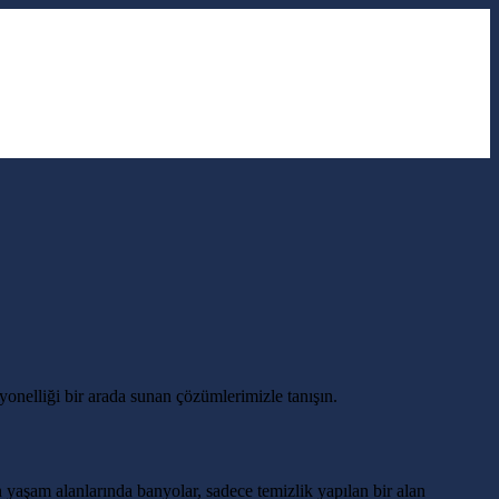
nelliği bir arada sunan çözümlerimizle tanışın.
aşam alanlarında banyolar, sadece temizlik yapılan bir alan