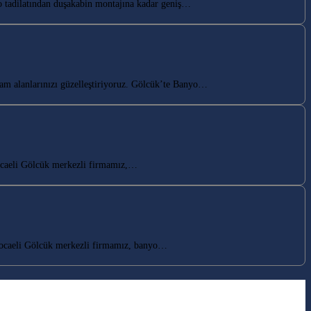
 tadilatından duşakabin montajına kadar geniş…
am alanlarınızı güzelleştiriyoruz. Gölcük’te Banyo…
Kocaeli Gölcük merkezli firmamız,…
Kocaeli Gölcük merkezli firmamız, banyo…