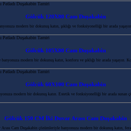
Gölcük 120X80 Cam Duşakabin
yonuza modern bir dokunuş katın, şıklığı ve fonksiyonelliği bir arada yaşayı
Gölcük 105X80 Cam Duşakabin
banyonuza modern bir dokunuş katın, konforu ve şıklığı bir arada yaşayın. K
Gölcük 60X100 Cam Duşakabin
nuza modern bir dokunuş katın. Estetik ve fonksiyonelliği bir arada sunan ç
Gölcük 150 CM İki Duvar Arası Cam Duşakabin
Arası Cam Duşakabin çözümleriyle banyonuza modern bir dokunuş katın, fera