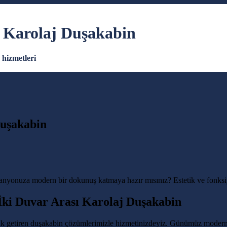
 Karolaj Duşakabin
hizmetleri
Duşakabin
yonuza modern bir dokunuş katmaya hazır mısınız? Estetik ve fonksiyo
İki Duvar Arası Karolaj Duşakabin
k getiren duşakabin çözümlerimizle hizmetinizdeyiz. Günümüz modern y