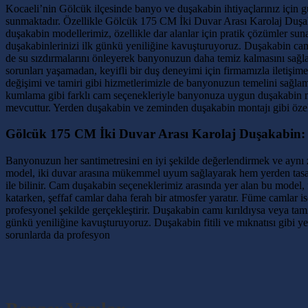
Kocaeli’nin Gölcük ilçesinde banyo ve duşakabin ihtiyaçlarınız için güv
sunmaktadır. Özellikle Gölcük 175 CM İki Duvar Arası Karolaj Duşakab
duşakabin modellerimiz, özellikle dar alanlar için pratik çözümler s
duşakabinlerinizi ilk günkü yeniliğine kavuşturuyoruz. Duşakabin camı
de su sızdırmalarını önleyerek banyonuzun daha temiz kalmasını sağla
sorunları yaşamadan, keyifli bir duş deneyimi için firmamızla iletişi
değişimi ve tamiri gibi hizmetlerimizle de banyonuzun temelini sağlam
kumlama gibi farklı cam seçenekleriyle banyonuza uygun duşakabin mod
mevcuttur. Yerden duşakabin ve zeminden duşakabin montajı gibi özel 
Gölcük 175 CM İki Duvar Arası Karolaj Duşakabin:
Banyonuzun her santimetresini en iyi şekilde değerlendirmek ve aynı
model, iki duvar arasına mükemmel uyum sağlayarak hem yerden tasarru
ile bilinir. Cam duşakabin seçeneklerimiz arasında yer alan bu model, 
katarken, şeffaf camlar daha ferah bir atmosfer yaratır. Füme camla
profesyonel şekilde gerçekleştirir. Duşakabin camı kırıldıysa veya tam
günkü yeniliğine kavuşturuyoruz. Duşakabin fitili ve mıknatısı gibi ye
sorunlarda da profesyon