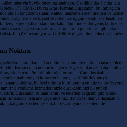
kullanımlarıyla büyük önem taşımaktadır. Özellikle dar alanlar için
. Gölcük 175 CM İki Duvar Arası Karolaj Duşakabin, bu ihtiyaçlara
nda iddialı bir çözüm sunar. Kaliteli malzemelerden üretilen ve uzman
onuzun ölçülerine ve kişisel zevklerinize uygun olarak tasarlanabilen
binlere, banyo tadilatından duşakabin tamirine kadar geniş bir hizmet
emleri, su kaçağı ve su sızdırma sorunlarının giderilmesi gibi teknik
e eksiksiz bir çözüm sunuyoruz. Gölcük’te duşakabin denince akla gelen
ma Noktası
iş şehirlerde konutlarda alan optimizasyonu büyük önem taşır. Gölcük
 çözümdür. Bu sayede banyonuzda gereksiz yer kaplamaz, daha ferah ve
leri sayesinde uzun ömürlü bir kullanım sunar. Cam duşakabin
ma camlar, mahremiyeti korurken banyoya zarif bir dokunuş katar.
da uzman ekibimiz, bu özel ürünün kurulumunu en titiz ve profesyonel
, tamiri ve yenileme hizmetlerimizle duşakabininizi ilk günkü
 artırır. Duşakabin rulman tamiri ve tekerlek değişimi gibi teknik
in firmamızla iletişime geçebilirsiniz. Banyo tadilatı ve duşakabin
akabin, banyonuzda hem estetik bir devrim yaratacak hem de