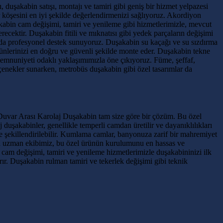
 duşakabin satışı, montajı ve tamiri gibi geniş bir hizmet yelpazesi
köşesini en iyi şekilde değerlendirmenizi sağlıyoruz. Akordiyon
kabin cam değişimi, tamiri ve yenileme gibi hizmetlerimizle, mevcut
cektir. Duşakabin fitili ve mıknatısı gibi yedek parçaların değişimi
 da profesyonel destek sunuyoruz. Duşakabin su kaçağı ve su sızdırma
rünlerinizi en doğru ve güvenli şekilde monte eder. Duşakabin tekne
memnuniyeti odaklı yaklaşımımızla öne çıkıyoruz. Füme, şeffaf,
enekler sunarken, metrobüs duşakabin gibi özel tasarımlar da
Duvar Arası Karolaj Duşakabin tam size göre bir çözüm. Bu özel
şakabinler, genellikle temperli camdan üretilir ve dayanıklılıkları
re şekillendirilebilir. Kumlama camlar, banyonuza zarif bir mahremiyet
nda uzman ekibimiz, bu özel ürünün kurulumunu en hassas ve
n cam değişimi, tamiri ve yenileme hizmetlerimizle duşakabininizi ilk
rır. Duşakabin rulman tamiri ve tekerlek değişimi gibi teknik