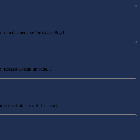
rımında estetik ve fonksiyonelliği bir…
tın. Kocaeli Gölcük’ün önde…
Kocaeli Gölcük merkezli firmamız,…