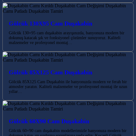
Gölcük 130X95 Cam Duşakabin
Gölcük 130×95 cam duşakabin arayışınızda, banyonuza modern bir
dokunuş katacak şık ve fonksiyonel çözümler sunuyoruz. Kaliteli
malzemeler ve profesyonel montaj…
Gölcük 85X125 Cam Duşakabin
Gölcük 85X125 Cam Duşakabin ile banyonuzda modern ve ferah bir
atmosfer yaratın. Kaliteli malzemeler ve profesyonel montaj ile uzun
yıllar…
Gölcük 60X90 Cam Duşakabin
Gölcük 60×90 cam duşakabin modellerimizle banyonuza modern bir
dokunuş katın, su sızdırma sorunlarına veda edin. Kocaeli Gölcük