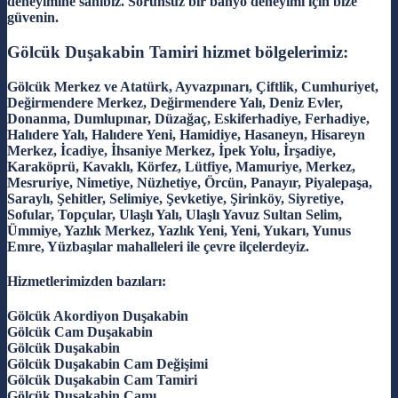
deneyimine sahibiz. Sorunsuz bir banyo deneyimi için bize
güvenin.
Gölcük Duşakabin Tamiri hizmet bölgelerimiz:
Gölcük Merkez ve Atatürk, Ayvazpınarı, Çiftlik, Cumhuriyet,
Değirmendere Merkez, Değirmendere Yalı, Deniz Evler,
Donanma, Dumlupınar, Düzağaç, Eskiferhadiye, Ferhadiye,
Halıdere Yalı, Halıdere Yeni, Hamidiye, Hasaneyn, Hisareyn
Merkez, İcadiye, İhsaniye Merkez, İpek Yolu, İrşadiye,
Karaköprü, Kavaklı, Körfez, Lütfiye, Mamuriye, Merkez,
Mesruriye, Nimetiye, Nüzhetiye, Örcün, Panayır, Piyalepaşa,
Saraylı, Şehitler, Selimiye, Şevketiye, Şirinköy, Siyretiye,
Sofular, Topçular, Ulaşlı Yalı, Ulaşlı Yavuz Sultan Selim,
Ümmiye, Yazlık Merkez, Yazlık Yeni, Yeni, Yukarı, Yunus
Emre, Yüzbaşılar mahalleleri ile çevre ilçelerdeyiz.
Hizmetlerimizden bazıları:
Gölcük Akordiyon Duşakabin
Gölcük Cam Duşakabin
Gölcük Duşakabin
Gölcük Duşakabin Cam Değişimi
Gölcük Duşakabin Cam Tamiri
Gölcük Duşakabin Camı