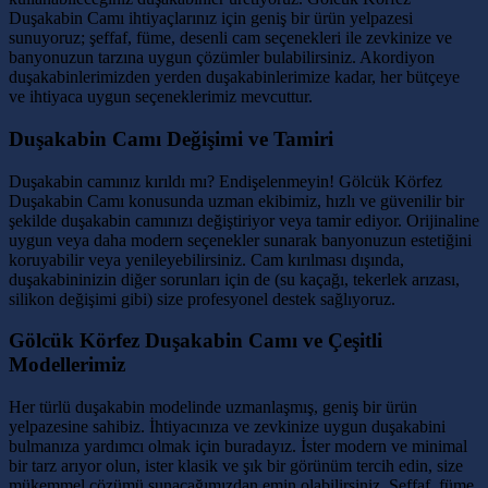
Duşakabin Camı ihtiyaçlarınız için geniş bir ürün yelpazesi
sunuyoruz; şeffaf, füme, desenli cam seçenekleri ile zevkinize ve
banyonuzun tarzına uygun çözümler bulabilirsiniz. Akordiyon
duşakabinlerimizden yerden duşakabinlerimize kadar, her bütçeye
ve ihtiyaca uygun seçeneklerimiz mevcuttur.
Duşakabin Camı Değişimi ve Tamiri
Duşakabin camınız kırıldı mı? Endişelenmeyin! Gölcük Körfez
Duşakabin Camı konusunda uzman ekibimiz, hızlı ve güvenilir bir
şekilde duşakabin camınızı değiştiriyor veya tamir ediyor. Orijinaline
uygun veya daha modern seçenekler sunarak banyonuzun estetiğini
koruyabilir veya yenileyebilirsiniz. Cam kırılması dışında,
duşakabininizin diğer sorunları için de (su kaçağı, tekerlek arızası,
silikon değişimi gibi) size profesyonel destek sağlıyoruz.
Gölcük Körfez Duşakabin Camı ve Çeşitli
Modellerimiz
Her türlü duşakabin modelinde uzmanlaşmış, geniş bir ürün
yelpazesine sahibiz. İhtiyacınıza ve zevkinize uygun duşakabini
bulmanıza yardımcı olmak için buradayız. İster modern ve minimal
bir tarz arıyor olun, ister klasik ve şık bir görünüm tercih edin, size
mükemmel çözümü sunacağımızdan emin olabilirsiniz. Şeffaf, füme,