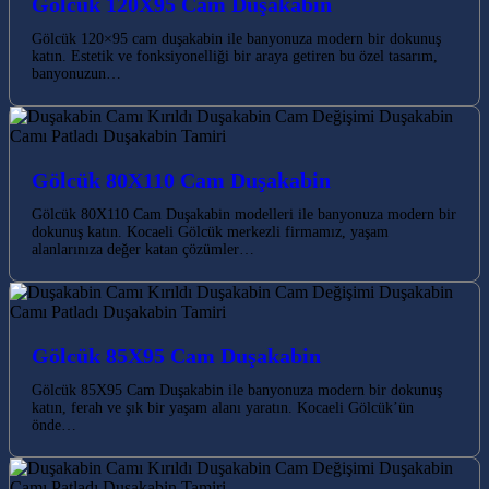
Gölcük 120X95 Cam Duşakabin
Gölcük 120×95 cam duşakabin ile banyonuza modern bir dokunuş
katın. Estetik ve fonksiyonelliği bir araya getiren bu özel tasarım,
banyonuzun…
Gölcük 80X110 Cam Duşakabin
Gölcük 80X110 Cam Duşakabin modelleri ile banyonuza modern bir
dokunuş katın. Kocaeli Gölcük merkezli firmamız, yaşam
alanlarınıza değer katan çözümler…
Gölcük 85X95 Cam Duşakabin
Gölcük 85X95 Cam Duşakabin ile banyonuza modern bir dokunuş
katın, ferah ve şık bir yaşam alanı yaratın. Kocaeli Gölcük’ün
önde…