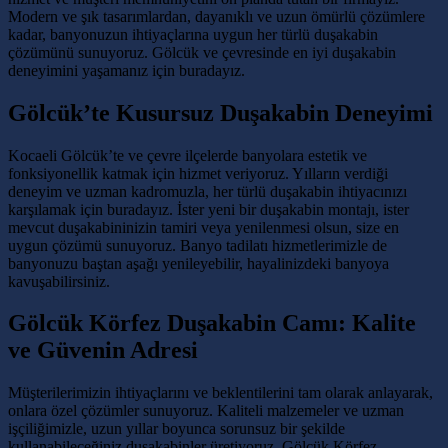
Modern ve şık tasarımlardan, dayanıklı ve uzun ömürlü çözümlere
kadar, banyonuzun ihtiyaçlarına uygun her türlü duşakabin
çözümünü sunuyoruz. Gölcük ve çevresinde en iyi duşakabin
deneyimini yaşamanız için buradayız.
Gölcük’te Kusursuz Duşakabin Deneyimi
Kocaeli Gölcük’te ve çevre ilçelerde banyolara estetik ve
fonksiyonellik katmak için hizmet veriyoruz. Yılların verdiği
deneyim ve uzman kadromuzla, her türlü duşakabin ihtiyacınızı
karşılamak için buradayız. İster yeni bir duşakabin montajı, ister
mevcut duşakabininizin tamiri veya yenilenmesi olsun, size en
uygun çözümü sunuyoruz. Banyo tadilatı hizmetlerimizle de
banyonuzu baştan aşağı yenileyebilir, hayalinizdeki banyoya
kavuşabilirsiniz.
Gölcük Körfez Duşakabin Camı: Kalite
ve Güvenin Adresi
Müşterilerimizin ihtiyaçlarını ve beklentilerini tam olarak anlayarak,
onlara özel çözümler sunuyoruz. Kaliteli malzemeler ve uzman
işçiliğimizle, uzun yıllar boyunca sorunsuz bir şekilde
kullanabileceğiniz duşakabinler üretiyoruz. Gölcük Körfez