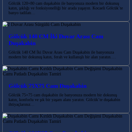
Gölcük 120×80 cam duşakabin ile banyonuza modern bir dokunuş
katın, şıklığı ve fonksiyonelliği bir arada yaşayın. Kocaeli Gölcük’te
banyo tadilatı…
Gölcük 140 CM İki Duvar Arası Cam
Duşakabin
Gölcük 140 CM İki Duvar Arası Cam Duşakabin ile banyonuza
modern bir dokunuş katın, ferah ve kullanışlı bir alan yaratın.…
Gölcük 75X75 Cam Duşakabin
Gölcük 75×75 cam duşakabin ile banyonuza modern bir dokunuş
katın, konforlu ve şık bir yaşam alanı yaratın. Gölcük’te duşakabin
ihtiyaçlarınız…