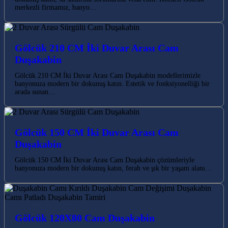
merkezli firmamız, banyo…
Gölcük 210 CM İki Duvar Arası Cam
Duşakabin
Gölcük 210 CM İki Duvar Arası Cam Duşakabin modellerimizle
banyonuza modern bir dokunuş katın. Estetik ve fonksiyonelliği bir
arada sunan…
Gölcük 150 CM İki Duvar Arası Cam
Duşakabin
Gölcük 150 CM İki Duvar Arası Cam Duşakabin çözümleriyle
banyonuza modern bir dokunuş katın, ferah ve şık bir yaşam alanı…
Gölcük 120X80 Cam Duşakabin