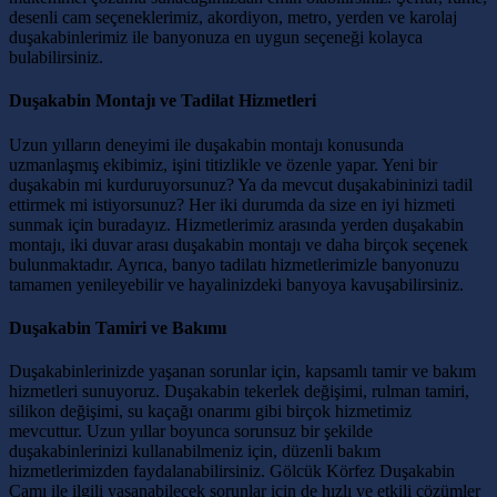
desenli cam seçeneklerimiz, akordiyon, metro, yerden ve karolaj
duşakabinlerimiz ile banyonuza en uygun seçeneği kolayca
bulabilirsiniz.
Duşakabin Montajı ve Tadilat Hizmetleri
Uzun yılların deneyimi ile duşakabin montajı konusunda
uzmanlaşmış ekibimiz, işini titizlikle ve özenle yapar. Yeni bir
duşakabin mi kurduruyorsunuz? Ya da mevcut duşakabininizi tadil
ettirmek mi istiyorsunuz? Her iki durumda da size en iyi hizmeti
sunmak için buradayız. Hizmetlerimiz arasında yerden duşakabin
montajı, iki duvar arası duşakabin montajı ve daha birçok seçenek
bulunmaktadır. Ayrıca, banyo tadilatı hizmetlerimizle banyonuzu
tamamen yenileyebilir ve hayalinizdeki banyoya kavuşabilirsiniz.
Duşakabin Tamiri ve Bakımı
Duşakabinlerinizde yaşanan sorunlar için, kapsamlı tamir ve bakım
hizmetleri sunuyoruz. Duşakabin tekerlek değişimi, rulman tamiri,
silikon değişimi, su kaçağı onarımı gibi birçok hizmetimiz
mevcuttur. Uzun yıllar boyunca sorunsuz bir şekilde
duşakabinlerinizi kullanabilmeniz için, düzenli bakım
hizmetlerimizden faydalanabilirsiniz. Gölcük Körfez Duşakabin
Camı ile ilgili yaşanabilecek sorunlar için de hızlı ve etkili çözümler