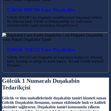
Gölcük 60X100 Cam Duşakabin
Gölcük 60X100 Cam Duşakabin modellerimizle banyonuza modern
bir dokunuş katın. Estetik ve fonksiyonelliği bir arada sunan
çözümlerimizle yaşam alanlarınızı dönüştürüyoruz.…
Gölcük 70X125 Cam Duşakabin
Gölcük 70X125 Cam Duşakabin ile banyonuza modern bir dokunuş
katın, ferahlığı ve şıklığı bir arada yaşayın. Kocaeli Gölcük merkezli
firmamız,…
Gölcük 1 Numaralı Duşakabin
Tedarikçisi
Gölcük ve tüm mahallelerinde duşakabin tamiri hizmeti sunan
Gölcük Duşakabin firmamız, uzman ekibimizle hızlı ve kaliteli
çözümler sağlıyoruz. Duşakabin tamiri konusunda yılların