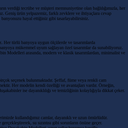
rın verdiği tecrübe ve müşteri memnuniyetine olan bağlılığımızla, her
z. Geniş ürün yelpazemiz, farklı zevklere ve ihtiyaçlara cevap
anyonuzu hayal ettiğiniz gibi tasarlayabilirsiniz.
uz. Her türlü banyoya uygun ölçülerde ve tasarımlarda
 her banyoya mükemmel uyum sağlayan özel tasarımlar da sunabiliyoruz.
bin Modelleri arasında, modern ve klasik tasarımlardan, minimalist ve
birçok seçenek bulunmaktadır. Şeffaf, füme veya renkli cam
ektir. Her modelin kendi özelliği ve avantajları vardır. Örneğin,
kabinler ise dayanıklılığı ve temizliğinin kolaylığıyla dikkat çeker.
lerimizde kullandığımız camlar, dayanıklı ve uzun ömürlüdür.
e gerçekleştirerek, su sızıntısı gibi sorunların önüne geçer.
etiye Duşakabin Modelleri, uzun yıllar boyunca keyifle