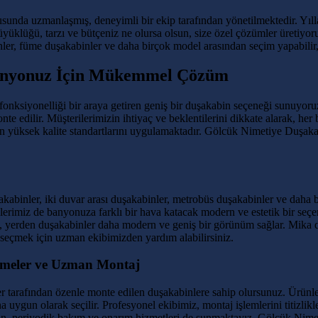
nda uzmanlaşmış, deneyimli bir ekip tarafından yönetilmektedir. Yılla
yüklüğü, tarzı ve bütçeniz ne olursa olsun, size özel çözümler üretiyoru
er, füme duşakabinler ve daha birçok model arasından seçim yapabilir, b
Banyonuz İçin Mükemmel Çözüm
fonksiyonelliği bir araya getiren geniş bir duşakabin seçeneği sunuyor
monte edilir. Müşterilerimizin ihtiyaç ve beklentilerini dikkate alarak,
en yüksek kalite standartlarını uygulamaktadır. Gölcük Nimetiye Duşaka
abinler, iki duvar arası duşakabinler, metrobüs duşakabinler ve daha 
lerimiz de banyonuza farklı bir hava katacak modern ve estetik bir seçen
yerden duşakabinler daha modern ve geniş bir görünüm sağlar. Mika duşa
seçmek için uzman ekibimizden yardım alabilirsiniz.
zemeler ve Uzman Montaj
ler tarafından özenle monte edilen duşakabinlere sahip olursunuz. Ürün
na uygun olarak seçilir. Profesyonel ekibimiz, montaj işlemlerini titizlikl
 için, periyodik bakım ve onarım hizmetleri de sunmaktayız. Gölcük Nim