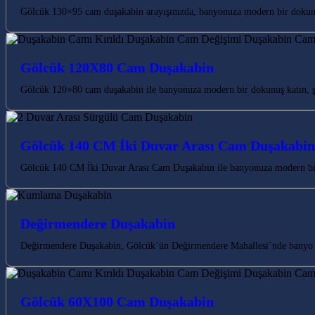
Gölcük 130×95 cam duşakabin arayışınızda, banyonuza modern bir dokunu
Gölcük 120X80 Cam Duşakabin
Gölcük 120×80 cam duşakabin ile banyonuza modern bir dokunuş katın, şık
Gölcük 140 CM İki Duvar Arası Cam Duşakabin
Gölcük 140 CM İki Duvar Arası Cam Duşakabin ile banyonuza modern bir d
Değirmendere Duşakabin
Değirmendere Duşakabin, Gölcük’ün Değirmendere Mahallesi’nde banyo ihti
Gölcük 60X100 Cam Duşakabin