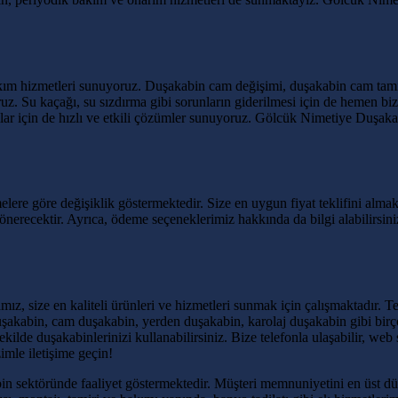
kım hizmetleri sunuyoruz. Duşakabin cam değişimi, duşakabin cam tamir
uz. Su kaçağı, su sızdırma gibi sorunların giderilmesi için de hemen bize
mlar için de hızlı ve etkili çözümler sunuyoruz. Gölcük Nimetiye Duşak
ere göre değişiklik göstermektedir. Size en uygun fiyat teklifini almak i
ı önerecektir. Ayrıca, ödeme seçeneklerimiz hakkında da bilgi alabilir
 size en kaliteli ürünleri ve hizmetleri sunmak için çalışmaktadır. Te
akabin, cam duşakabin, yerden duşakabin, karolaj duşakabin gibi birço
kilde duşakabinlerinizi kullanabilirsiniz. Bize telefonla ulaşabilir, web
imle iletişime geçin!
in sektöründe faaliyet göstermektedir. Müşteri memnuniyetini en üst d