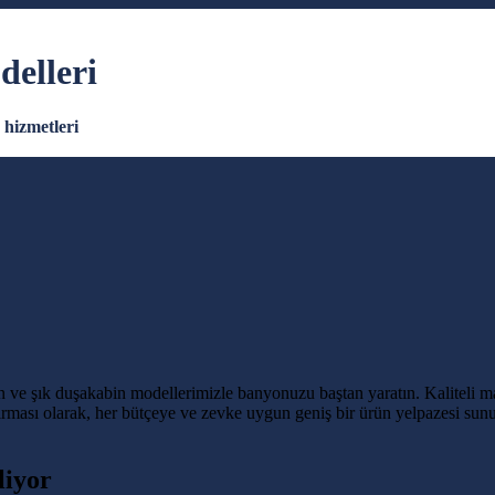
elleri
hizmetleri
ve şık duşakabin modellerimizle banyonuzu baştan yaratın. Kaliteli m
rması olarak, her bütçeye ve zevke uygun geniş bir ürün yelpazesi su
liyor