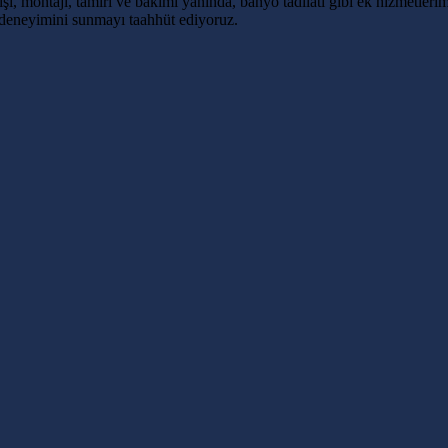
ı, montajı, tamiri ve bakımı yanında, banyo tadilatı gibi ek hizmetlerim
 deneyimini sunmayı taahhüt ediyoruz.