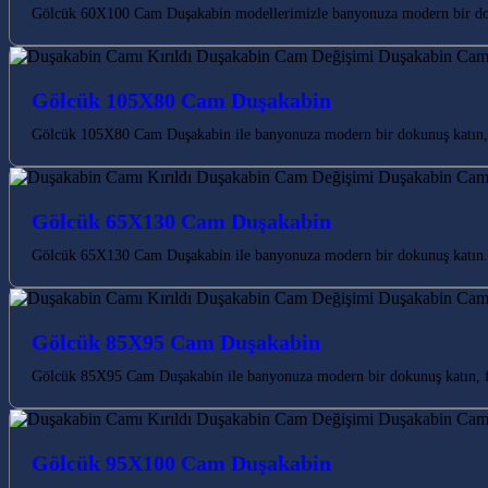
Gölcük 60X100 Cam Duşakabin modellerimizle banyonuza modern bir dokun
Gölcük 105X80 Cam Duşakabin
Gölcük 105X80 Cam Duşakabin ile banyonuza modern bir dokunuş katın, k
Gölcük 65X130 Cam Duşakabin
Gölcük 65X130 Cam Duşakabin ile banyonuza modern bir dokunuş katın. K
Gölcük 85X95 Cam Duşakabin
Gölcük 85X95 Cam Duşakabin ile banyonuza modern bir dokunuş katın, fe
Gölcük 95X100 Cam Duşakabin