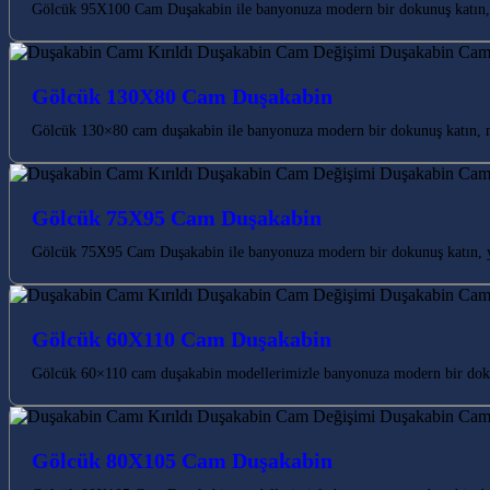
Gölcük 95X100 Cam Duşakabin ile banyonuza modern bir dokunuş katın, m
Gölcük 130X80 Cam Duşakabin
Gölcük 130×80 cam duşakabin ile banyonuza modern bir dokunuş katın, m
Gölcük 75X95 Cam Duşakabin
Gölcük 75X95 Cam Duşakabin ile banyonuza modern bir dokunuş katın, ya
Gölcük 60X110 Cam Duşakabin
Gölcük 60×110 cam duşakabin modellerimizle banyonuza modern bir dokunu
Gölcük 80X105 Cam Duşakabin