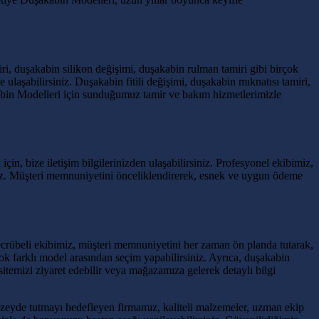
i, duşakabin silikon değişimi, duşakabin rulman tamiri gibi birçok
 ulaşabilirsiniz. Duşakabin fitili değişimi, duşakabin mıknatısı tamiri,
abin Modelleri için sunduğumuz tamir ve bakım hizmetlerimizle
çin, bize iletişim bilgilerinizden ulaşabilirsiniz. Profesyonel ekibimiz,
siniz. Müşteri memnuniyetini önceliklendirerek, esnek ve uygun ödeme
crübeli ekibimiz, müşteri memnuniyetini her zaman ön planda tutarak,
k farklı model arasından seçim yapabilirsiniz. Ayrıca, duşakabin
 sitemizi ziyaret edebilir veya mağazamıza gelerek detaylı bilgi
üzeyde tutmayı hedefleyen firmamız, kaliteli malzemeler, uzman ekip