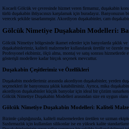
Kocaeli Gölcük ve çevresinde hizmet veren firmamız, duşakabin konusu
türlü duşakabin ihtiyacınızı karşılamak için buradayız. Banyonuzun bü
verecek şekilde tasarlanmıştır. Akordiyon duşakabinler, cam duşakabinl
Gölcük Nimetiye Duşakabin Modelleri: 
Gölcük Nimetiye bölgesinde ikamet edenler için banyolarda şıklık ve 
duşakabinlerimiz, kaliteli malzemeler kullanılarak üretilir ve özenle 
Profesyonel ekibimiz, ölçü alma, montaj ve satış sonrası hizmetlerde 
gösterişli modellere kadar birçok seçenek mevcuttur.
Duşakabin Çeşitlerimiz ve Özellikleri
Duşakabin modellerimiz arasında akordiyon duşakabinler, yerden duşak
seçenekleri ile banyonuza şıklık katabilirsiniz. Ayrıca, mika duşakabin
akordiyon duşakabinler küçük banyolar için ideal bir çözüm sunarken, 
Gölcük Nimetiye Duşakabin Modelleri arasından size en uygun olanı 
Gölcük Nimetiye Duşakabin Modelleri: Kaliteli Mal
Bizimle çalıştığınızda, kaliteli malzemelerden üretilen ve uzman ekip
Sızdırmazlık için kullanılan silikonlar ise en yüksek kalite standartları
Duşakabinlerinizin uzun yıllar sorunsuz bir şekilde kullanılabilmesi