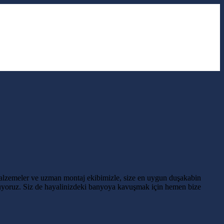
alzemeler ve uzman montaj ekibimizle, size en uygun duşakabin
nuyoruz. Siz de hayalinizdeki banyoya kavuşmak için hemen bize