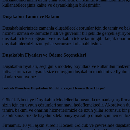
kullanabileceğiniz kalite ve dayanıklılığın birleşimidir.
Duşakabin Tamiri ve Bakımı
Duşakabinlerinizde zamanla oluşabilecek sorunlar için de tamir ve ba
hizmeti uzman ekibimizle hızlı ve güvenilir bir şekilde gerçekleştiriyor
duşakabin teker değişimi ve duşakabin tekne tamiri gibi küçük onarı
duşakabinlerinizi uzun yıllar sorunsuz kullanabilirsiniz.
Duşakabin Fiyatları ve Ödeme Seçenekleri
Duşakabin fiyatları, seçtiğiniz modele, boyutlara ve kullanılan malzemel
ihtiyaçlarınızı anlayarak size en uygun duşakabin modelini ve fiyatın
planları sunuyoruz.
Gölcük Nimetiye Duşakabin Modelleri için Hemen Bize Ulaşın!
Gölcük Nimetiye Duşakabin Modelleri konusunda uzmanlaşmış firmamız,
sizin için en uygun çözümleri sunmayı hedeflemektedir. Akordiyon duş
tamiri, bakımı ve onarımı hizmetlerimizle de uzun yıllar sorunsuz bir şe
alabilirsiniz. Siz de hayalinizdeki banyoya sahip olmak için hemen biz
Firmamız, 10 yılı aşkın süredir Kocaeli Gölcük ve çevresinde duşakab