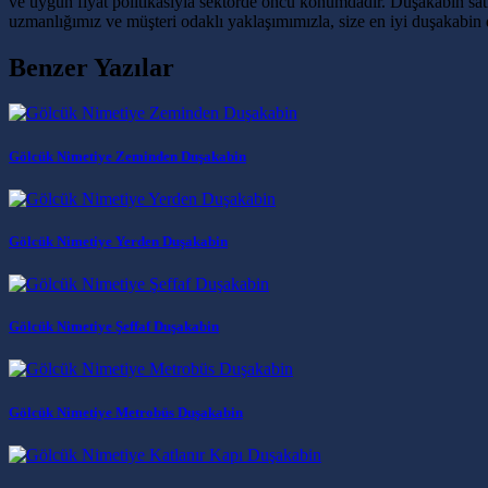
ve uygun fiyat politikasıyla sektörde öncü konumdadır. Duşakabin satış
uzmanlığımız ve müşteri odaklı yaklaşımımızla, size en iyi duşakabin
Benzer Yazılar
Gölcük Nimetiye Zeminden Duşakabin
Gölcük Nimetiye Yerden Duşakabin
Gölcük Nimetiye Şeffaf Duşakabin
Gölcük Nimetiye Metrobüs Duşakabin