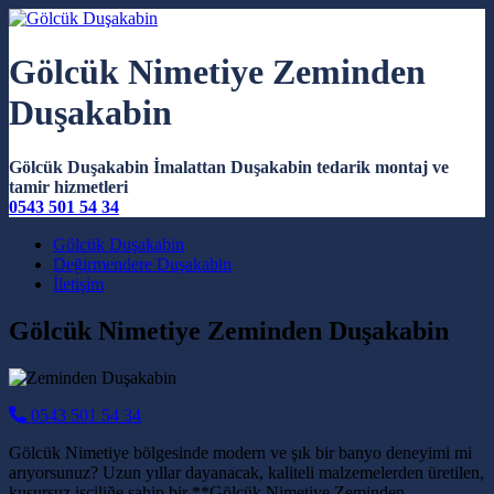
Gölcük Nimetiye Zeminden
Duşakabin
Gölcük Duşakabin İmalattan Duşakabin tedarik montaj ve
tamir hizmetleri
0543 501 54 34
Main Navigation
Gölcük Duşakabin
Değirmendere Duşakabin
İletişim
Gölcük Nimetiye Zeminden Duşakabin
0543 501 54 34
Gölcük Nimetiye bölgesinde modern ve şık bir banyo deneyimi mi
arıyorsunuz? Uzun yıllar dayanacak, kaliteli malzemelerden üretilen,
kusursuz işçiliğe sahip bir **Gölcük Nimetiye Zeminden