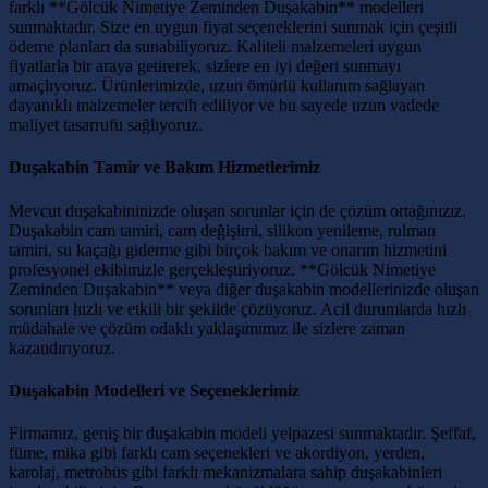
farklı **Gölcük Nimetiye Zeminden Duşakabin** modelleri
sunmaktadır. Size en uygun fiyat seçeneklerini sunmak için çeşitli
ödeme planları da sunabiliyoruz. Kaliteli malzemeleri uygun
fiyatlarla bir araya getirerek, sizlere en iyi değeri sunmayı
amaçlıyoruz. Ürünlerimizde, uzun ömürlü kullanım sağlayan
dayanıklı malzemeler tercih ediliyor ve bu sayede uzun vadede
maliyet tasarrufu sağlıyoruz.
Duşakabin Tamir ve Bakım Hizmetlerimiz
Mevcut duşakabininizde oluşan sorunlar için de çözüm ortağınızız.
Duşakabin cam tamiri, cam değişimi, silikon yenileme, rulman
tamiri, su kaçağı giderme gibi birçok bakım ve onarım hizmetini
profesyonel ekibimizle gerçekleştiriyoruz. **Gölcük Nimetiye
Zeminden Duşakabin** veya diğer duşakabin modellerinizde oluşan
sorunları hızlı ve etkili bir şekilde çözüyoruz. Acil durumlarda hızlı
müdahale ve çözüm odaklı yaklaşımımız ile sizlere zaman
kazandırıyoruz.
Duşakabin Modelleri ve Seçeneklerimiz
Firmamız, geniş bir duşakabin modeli yelpazesi sunmaktadır. Şeffaf,
füme, mika gibi farklı cam seçenekleri ve akordiyon, yerden,
karolaj, metrobüs gibi farklı mekanizmalara sahip duşakabinleri