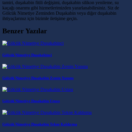
tamiri, duşakabin fitili değişimi, duşakabin silikon yenileme, su
kaçağı onarımı gibi hizmetlerimizden yararlanabilirsiniz. Siz de
Gölcük Nimetiye Zeminden Duşakabin veya diğer duşakabin
ihtiyaçlarınız için bizimle iletişime geçin.
Benzer Yazılar
Gölcük Nimetiye Duşakabinci
Gölcük Nimetiye Duşakabin Zemin Yapımı
Gölcük Nimetiye Duşakabin Ustası
Gölcük Nimetiye Duşakabin Tekne Kaldırma