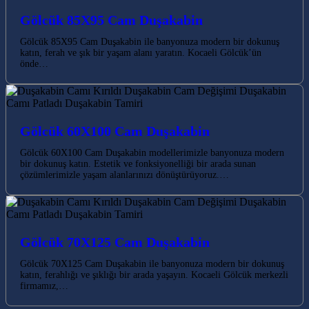
Gölcük 85X95 Cam Duşakabin
Gölcük 85X95 Cam Duşakabin ile banyonuza modern bir dokunuş
katın, ferah ve şık bir yaşam alanı yaratın. Kocaeli Gölcük’ün
önde…
Gölcük 60X100 Cam Duşakabin
Gölcük 60X100 Cam Duşakabin modellerimizle banyonuza modern
bir dokunuş katın. Estetik ve fonksiyonelliği bir arada sunan
çözümlerimizle yaşam alanlarınızı dönüştürüyoruz.…
Gölcük 70X125 Cam Duşakabin
Gölcük 70X125 Cam Duşakabin ile banyonuza modern bir dokunuş
katın, ferahlığı ve şıklığı bir arada yaşayın. Kocaeli Gölcük merkezli
firmamız,…