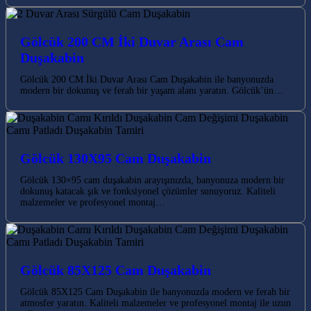
Gölcük 200 CM İki Duvar Arası Cam
Duşakabin
Gölcük 200 CM İki Duvar Arası Cam Duşakabin ile banyonuzda
modern bir dokunuş ve ferah bir yaşam alanı yaratın. Gölcük’ün…
Gölcük 130X95 Cam Duşakabin
Gölcük 130×95 cam duşakabin arayışınızda, banyonuza modern bir
dokunuş katacak şık ve fonksiyonel çözümler sunuyoruz. Kaliteli
malzemeler ve profesyonel montaj…
Gölcük 85X125 Cam Duşakabin
Gölcük 85X125 Cam Duşakabin ile banyonuzda modern ve ferah bir
atmosfer yaratın. Kaliteli malzemeler ve profesyonel montaj ile uzun