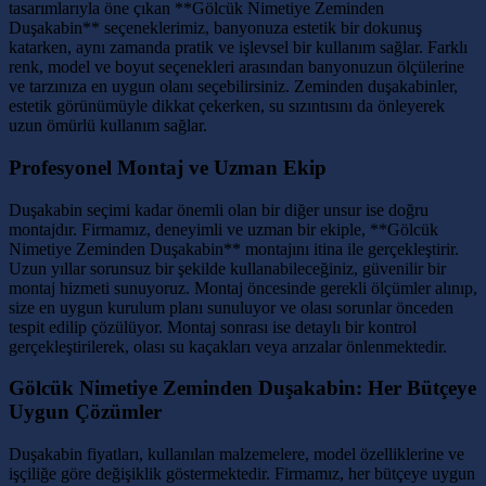
tasarımlarıyla öne çıkan **Gölcük Nimetiye Zeminden
Duşakabin** seçeneklerimiz, banyonuza estetik bir dokunuş
katarken, aynı zamanda pratik ve işlevsel bir kullanım sağlar. Farklı
renk, model ve boyut seçenekleri arasından banyonuzun ölçülerine
ve tarzınıza en uygun olanı seçebilirsiniz. Zeminden duşakabinler,
estetik görünümüyle dikkat çekerken, su sızıntısını da önleyerek
uzun ömürlü kullanım sağlar.
Profesyonel Montaj ve Uzman Ekip
Duşakabin seçimi kadar önemli olan bir diğer unsur ise doğru
montajdır. Firmamız, deneyimli ve uzman bir ekiple, **Gölcük
Nimetiye Zeminden Duşakabin** montajını itina ile gerçekleştirir.
Uzun yıllar sorunsuz bir şekilde kullanabileceğiniz, güvenilir bir
montaj hizmeti sunuyoruz. Montaj öncesinde gerekli ölçümler alınıp,
size en uygun kurulum planı sunuluyor ve olası sorunlar önceden
tespit edilip çözülüyor. Montaj sonrası ise detaylı bir kontrol
gerçekleştirilerek, olası su kaçakları veya arızalar önlenmektedir.
Gölcük Nimetiye Zeminden Duşakabin: Her Bütçeye
Uygun Çözümler
Duşakabin fiyatları, kullanılan malzemelere, model özelliklerine ve
işçiliğe göre değişiklik göstermektedir. Firmamız, her bütçeye uygun