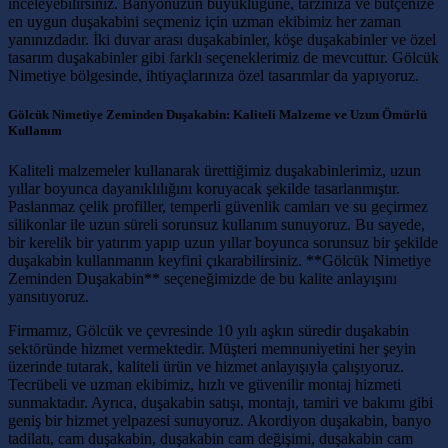
inceleyebilirsiniz. Banyonuzun büyüklüğüne, tarzınıza ve bütçenize
en uygun duşakabini seçmeniz için uzman ekibimiz her zaman
yanınızdadır. İki duvar arası duşakabinler, köşe duşakabinler ve özel
tasarım duşakabinler gibi farklı seçeneklerimiz de mevcuttur. Gölcük
Nimetiye bölgesinde, ihtiyaçlarınıza özel tasarımlar da yapıyoruz.
Gölcük Nimetiye Zeminden Duşakabin: Kaliteli Malzeme ve Uzun Ömürlü
Kullanım
Kaliteli malzemeler kullanarak ürettiğimiz duşakabinlerimiz, uzun
yıllar boyunca dayanıklılığını koruyacak şekilde tasarlanmıştır.
Paslanmaz çelik profiller, temperli güvenlik camları ve su geçirmez
silikonlar ile uzun süreli sorunsuz kullanım sunuyoruz. Bu sayede,
bir kerelik bir yatırım yapıp uzun yıllar boyunca sorunsuz bir şekilde
duşakabin kullanmanın keyfini çıkarabilirsiniz. **Gölcük Nimetiye
Zeminden Duşakabin** seçeneğimizde de bu kalite anlayışını
yansıtıyoruz.
Firmamız, Gölcük ve çevresinde 10 yılı aşkın süredir duşakabin
sektöründe hizmet vermektedir. Müşteri memnuniyetini her şeyin
üzerinde tutarak, kaliteli ürün ve hizmet anlayışıyla çalışıyoruz.
Tecrübeli ve uzman ekibimiz, hızlı ve güvenilir montaj hizmeti
sunmaktadır. Ayrıca, duşakabin satışı, montajı, tamiri ve bakımı gibi
geniş bir hizmet yelpazesi sunuyoruz. Akordiyon duşakabin, banyo
tadilatı, cam duşakabin, duşakabin cam değişimi, duşakabin cam