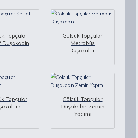
ük Topçular
Gölcük Topçular
f Duşakabin
Metrobüs
Duşakabin
ük Topçular
Gölcük Topçular
şakabinci
Duşakabin Zemin
Yapımı