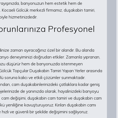
arayışınızda, banyonuzun hem estetik hem de
z. Kocaeli Gölcük merkezli firmamız, duşakabin tamiri,
yle hizmetinizdedir.
orunlarınıza Profesyonel
ize zaman ayıracağınız özel bir alandır. Bu alanda
, banyo deneyiminizi doğrudan etkiler. Zamanla yıpranan,
runuzu düşürür hem de banyonuzda istenmeyen
, Gölcük Topçular Duşakabin Tamiri Yapan Yerler arasında
ürlü soruna kalıcı ve etkili çözümler sunmaktadır.
ından, cam duşakabinlerinizdeki çatlaklara kadar geniş
ojelerinizde de yanınızda olarak, hayalinizdeki banyoyu
n cam değişimi, duşakabin cam tamiri ve duşakabin cam
ünkü yeniliğine kavuşturuyoruz. Kırılan duşakabin camı
hızlı ve güvenli bir şekilde değişimini sağlıyoruz.