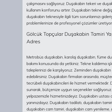
çalışmasını sağlıyoruz. Duşakabin tekeri ve duşak
kullanım konforunu artırır. Duşakabin tekne değiş
duşakabin teknesiyle ilgili tüm sorunlarınızı gider
problemlerinize de profesyonel çözümler üretiyor
Gölcük Topçular Duşakabin Tamiri Yapa
Adres
Metrobüs duşakabin, karolaj duşakabin, füme duşa
bakımı konusunda da yetkiniz. Tekne kaldırma işl
taleplerinizi de karşılıyoruz. Zeminden duşakab
edebilirsiniz. Duşakabin firmaları arasında, müş
tecrübeli duşakabincileri ile hizmet vermektedir
sunarak, bütçenize uygun seçenekler sağlıyoruz
yelpazemizle hizmetinizdeyiz. Duşakabin ustası ar
yanınızdayız. Duşakabin tadilatı, duşakabin tami
duşakabin cam tamiri, duşakabin cam yenileme, duş