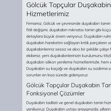
Gölcük Topçular Duşakabin 
Hizmetlerimiz
Firmamız, Gölcük ve çevresinde duşakabin tamiri k
fitili değişimi, duşakabin mıknatısı tamiri gibi k
detaylara büyük önem veriyoruz. Duşakabin rulma
duşakabin hareketini sağlayan kritik parçaların
duşakabinleriniz sessiz ve akıcı bir şekilde çalış
ekibimiz, yeni duşakabinlerinizin kurulumunu titizl
duşakabin silikon yenileme hizmetlerimizle, hem es
Duşakabin su kaçağı ve duşakabin su sızdırma sor
sorunları en kısa sürede gideriyoruz.
Gölcük Topçular Duşakabin Tami
Fonksiyonel Çözümler
Duşakabin tadilatı ve genel duşakabin tamiri hiz
yeniliyoruz. Duşakabin ustası arayışınızda, yılları