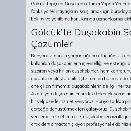
Gölcük Topçular Duşakabin Tamiri Yapan Yerler 
fonksiyonel ihtiyaçlarını karşılamak için buradayı
bakımı ve yenileme konularında uzmanlaşmış ekibi
Gölcük’te Duşakabin S
Çözümler
Banyonuz, günün yorgunluğunu atacağınız, kendin
kullanılan duşakabinlerin işlevselliği ve estetiği
sızdıran veya kırılan duşakabinler, hem konfo
görüntüler oluşturabilir. İşte tam da bu noktada
öne çıkan firmamız, duşakabinlerinizle ilgili her t
Akordiyon duşakabinlerinizdeki tekerlek sorunlar
bir yelpazede hizmet veriyoruz. Banyo tadilatı pr
gerçeğe dönüştürmek için çalışıyoruz. Duşakabi
yenileme hizmetlerimizle, duşakabinlerinizi ilk g
artık dert olmaktan çıkıyor; profesyonel ekibimizle 