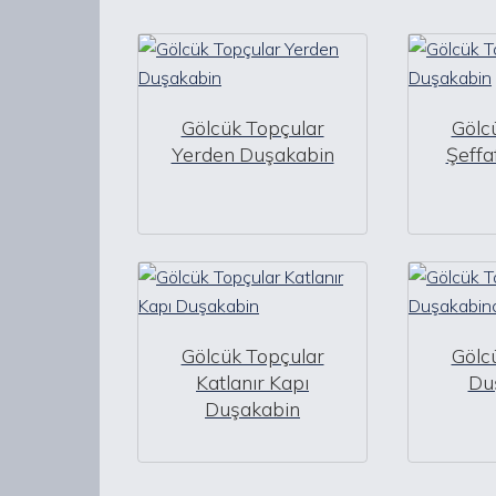
Gölcük Topçular
Gölc
Yerden Duşakabin
Şeffa
Gölcük Topçular
Gölc
Katlanır Kapı
Du
Duşakabin