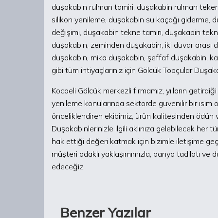
duşakabin rulman tamiri, duşakabin rulman tekerl
silikon yenileme, duşakabin su kaçağı giderme, d
değişimi, duşakabin tekne tamiri, duşakabin tekn
duşakabin, zeminden duşakabin, iki duvar arası
duşakabin, mika duşakabin, şeffaf duşakabin, ka
gibi tüm ihtiyaçlarınız için Gölcük Topçular Duşak
Kocaeli Gölcük merkezli firmamız, yılların getirdi
yenileme konularında sektörde güvenilir bir isi
önceliklendiren ekibimiz, ürün kalitesinden ödün
Duşakabinlerinizle ilgili aklınıza gelebilecek he
hak ettiği değeri katmak için bizimle iletişime g
müşteri odaklı yaklaşımımızla, banyo tadilatı ve
edeceğiz.
Benzer Yazılar