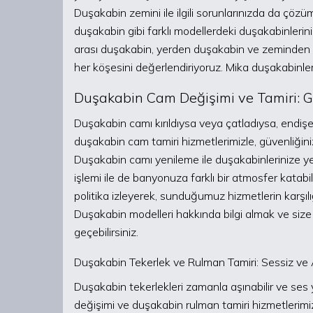
Duşakabin zemini ile ilgili sorunlarınızda da çöz
duşakabin gibi farklı modellerdeki duşakabinlerin
arası duşakabin, yerden duşakabin ve zeminden 
her köşesini değerlendiriyoruz. Mika duşakabinler
Duşakabin Cam Değişimi ve Tamiri: Gü
Duşakabin camı kırıldıysa veya çatladıysa, endi
duşakabin cam tamiri hizmetlerimizle, güvenliği
Duşakabin camı yenileme ile duşakabinlerinize y
işlemi ile de banyonuza farklı bir atmosfer katabi
politika izleyerek, sunduğumuz hizmetlerin karşıl
Duşakabin modelleri hakkında bilgi almak ve size
geçebilirsiniz.
Duşakabin Tekerlek ve Rulman Tamiri: Sessiz ve 
Duşakabin tekerlekleri zamanla aşınabilir ve ses 
değişimi ve duşakabin rulman tamiri hizmetlerimizl