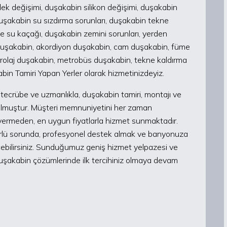
ek değişimi, duşakabin silikon değişimi, duşakabin
uşakabin su sızdırma sorunları, duşakabin tekne
e su kaçağı, duşakabin zemini sorunları, yerden
 duşakabin, akordiyon duşakabin, cam duşakabin, füme
rolaj duşakabin, metrobüs duşakabin, tekne kaldırma
abin Tamiri Yapan Yerler olarak hizmetinizdeyiz.
ği tecrübe ve uzmanlıkla, duşakabin tamiri, montajı ve
m olmuştur. Müşteri memnuniyetini her zaman
 vermeden, en uygun fiyatlarla hizmet sunmaktadır.
r türlü sorunda, profesyonel destek almak ve banyonuza
eçebilirsiniz. Sunduğumuz geniş hizmet yelpazesi ve
 duşakabin çözümlerinde ilk tercihiniz olmaya devam