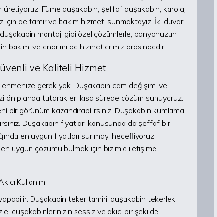
üm üretiyoruz. Füme duşakabin, şeffaf duşakabin, karolaj
iz için de tamir ve bakım hizmeti sunmaktayız. İki duvar
duşakabin montajı gibi özel çözümlerle, banyonuzun
in bakımı ve onarımı da hizmetlerimiz arasındadır.
venli ve Kaliteli Hizmet
şelenmenize gerek yok. Duşakabin cam değişimi ve
nizi ön planda tutarak en kısa sürede çözüm sunuyoruz.
eni bir görünüm kazandırabilirsiniz. Duşakabin kumlama
lirsiniz. Duşakabin fiyatları konusunda da şeffaf bir
ığında en uygun fiyatları sunmayı hedefliyoruz.
 en uygun çözümü bulmak için bizimle iletişime
Akıcı Kullanım
yapabilir. Duşakabin teker tamiri, duşakabin tekerlek
e, duşakabinlerinizin sessiz ve akıcı bir şekilde