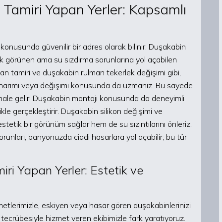
Tamiri Yapan Yerler: Kapsamlı
onusunda güvenilir bir adres olarak bilinir. Duşakabin
üçük görünen ama su sızdırma sorunlarına yol açabilen
n tamiri ve duşakabin rulman tekerlek değişimi gibi,
 onarımı veya değişimi konusunda da uzmanız. Bu sayede
ır hale gelir. Duşakabin montajı konusunda da deneyimli
ikle gerçekleştirir. Duşakabin silikon değişimi ve
tetik bir görünüm sağlar hem de su sızıntılarını önleriz.
unları, banyonuzda ciddi hasarlara yol açabilir; bu tür
ri Yapan Yerler: Estetik ve
metlerimizle, eskiyen veya hasar gören duşakabinlerinizi
n tecrübesiyle hizmet veren ekibimizle fark yaratıyoruz.