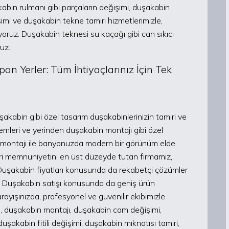
abin rulmanı gibi parçaların değişimi, duşakabin
imi ve duşakabin tekne tamiri hizmetlerimizle,
iyoruz. Duşakabin teknesi su kaçağı gibi can sıkıcı
uz.
n Yerler: Tüm İhtiyaçlarınız İçin Tek
kabin gibi özel tasarım duşakabinlerinizin tamiri ve
emleri ve yerinden duşakabin montajı gibi özel
in montajı ile banyonuzda modern bir görünüm elde
teri memnuniyetini en üst düzeyde tutan firmamız,
. Duşakabin fiyatları konusunda da rekabetçi çözümler
. Duşakabin satışı konusunda da geniş ürün
ayışınızda, profesyonel ve güvenilir ekibimizle
ri, duşakabin montajı, duşakabin cam değişimi,
akabin fitili değişimi, duşakabin mıknatısı tamiri,