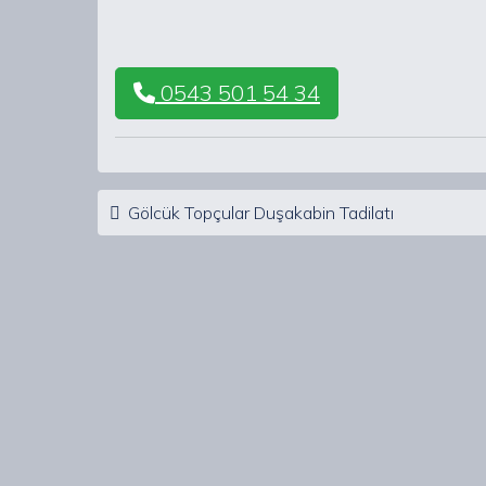
0543 501 54 34
Post navigation
Gölcük Topçular Duşakabin Tadilatı