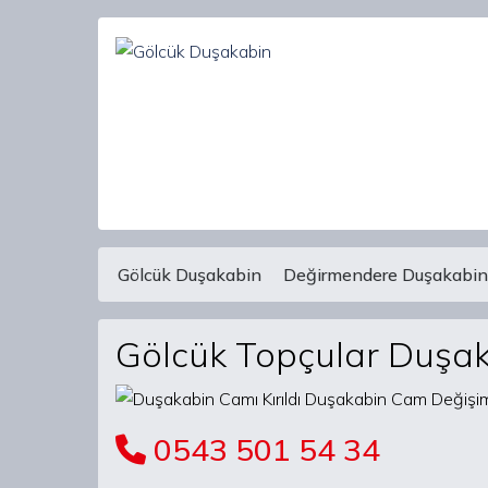
Gölcük Duşakabin
Değirmendere Duşakabin
Main Navigation
Gölcük Topçular Duşak
0543 501 54 34