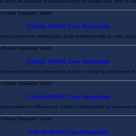
 Arası Cam Duşakabin ile banyonuza modern bir dokunuş katın, ferah ve kulla
Gölcük 120X80 Cam Duşakabin
yonuza modern bir dokunuş katın, şıklığı ve fonksiyonelliği bir arada yaşayı
Gölcük 105X80 Cam Duşakabin
banyonuza modern bir dokunuş katın, konforu ve şıklığı bir arada yaşayın. K
Gölcük 60X100 Cam Duşakabin
nuza modern bir dokunuş katın. Estetik ve fonksiyonelliği bir arada sunan ç
Gölcük 80X65 Cam Duşakabin