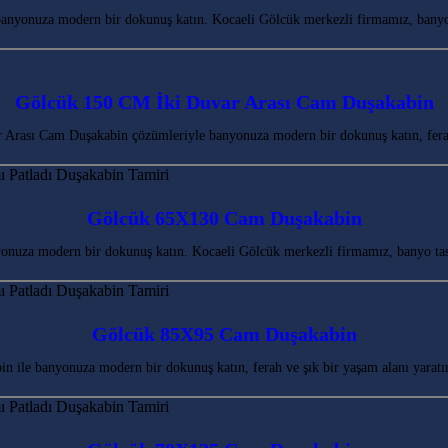
anyonuza modern bir dokunuş katın. Kocaeli Gölcük merkezli firmamız, banyo
Gölcük 150 CM İki Duvar Arası Cam Duşakabin
Arası Cam Duşakabin çözümleriyle banyonuza modern bir dokunuş katın, fera
Gölcük 65X130 Cam Duşakabin
uza modern bir dokunuş katın. Kocaeli Gölcük merkezli firmamız, banyo tasa
Gölcük 85X95 Cam Duşakabin
ile banyonuza modern bir dokunuş katın, ferah ve şık bir yaşam alanı yara