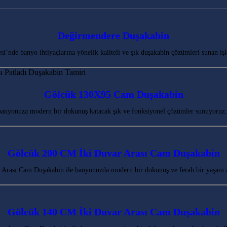
Değirmendere Duşakabin
de banyo ihtiyaçlarına yönelik kaliteli ve şık duşakabin çözümleri sunan işle
Gölcük 130X95 Cam Duşakabin
banyonuza modern bir dokunuş katacak şık ve fonksiyonel çözümler sunuyoruz.
Gölcük 200 CM İki Duvar Arası Cam Duşakabin
Arası Cam Duşakabin ile banyonuzda modern bir dokunuş ve ferah bir yaşam 
Gölcük 140 CM İki Duvar Arası Cam Duşakabin