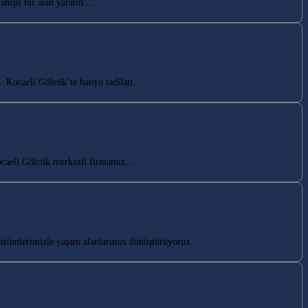
nışlı bir alan yaratın.…
n. Kocaeli Gölcük’te banyo tadilatı…
ocaeli Gölcük merkezli firmamız,…
özümlerimizle yaşam alanlarınızı dönüştürüyoruz.…