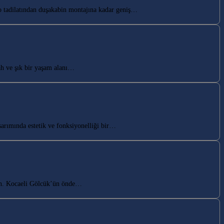
 tadilatından duşakabin montajına kadar geniş…
h ve şık bir yaşam alanı…
rımında estetik ve fonksiyonelliği bir…
tın. Kocaeli Gölcük’ün önde…