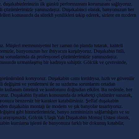
e, duşakabinlerinizin ilk günkü performansını korumasını sağlıyoruz.
kili çözümlerimizle yanınızdayız. Duşakabinci olarak, banyonuzun her
elleri konusunda da sürekli yenilikleri takip ederek, sizlere en modern
z. Müşteri memnuniyetini her zaman ön planda tutarak, kaliteli
zemizle, banyonuzun her ihtiyacını karşılıyoruz. Duşakabin fitili,
ırma sorunlarında da profesyonel çözümlerimizle yanınızdayız.
onusunda uzmanlaşmış bir kadroya sahiptir. Gölcük ve çevresinde,
görünümünü koruyoruz. Duşakabin camı kırıldıysa, hızlı ve güvenilir
i değişimi ve yenilemesi ile su sızdırma sorunlarını ortadan
nizin kullanım ömrünü ve konforunu doğrudan etkiler. Bu nedenle, her
yoruz. Duşakabin fiyatları konusunda da rekabetçi çözümler sunarak,
onuza benzersiz bir karakter katabilirsiniz. Şeffaf duşakabin
den duşakabin montajı ile modern ve şık banyolar tasarlıyoruz.
eğişimi gibi hizmetlerimizle, banyo zemininizin sağlamlığını ve su
ası arayışınızda, Gölcük Ulaşlı Yalı Duşakabin Montaj Ustası olarak,
kabin kumlama işlemi ile banyonuza farklı bir dokunuş katabilir,