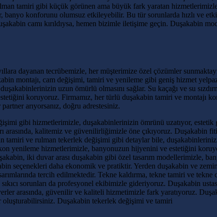
rulman tamiri gibi küçük görünen ama büyük fark yaratan hizmetlerimizl
, banyo konforunu olumsuz etkileyebilir. Bu tür sorunlarda hızlı ve et
Duşakabin camı kırıldıysa, hemen bizimle iletişime geçin. Duşakabin mod
ıllara dayanan tecrübemizle, her müşterimize özel çözümler sunmaktayı
şakabin montajı, cam değişimi, tamiri ve yenileme gibi geniş hizmet yelpa
si, duşakabinlerinizin uzun ömürlü olmasını sağlar. Su kaçağı ve su sızd
stetiğini koruyoruz. Firmamız, her türlü duşakabin tamiri ve montajı k
 partner arıyorsanız, doğru adrestesiniz.
imi gibi hizmetlerimizle, duşakabinlerinizin ömrünü uzatıyor, estetik 
arasında, kalitemiz ve güvenilirliğimizle öne çıkıyoruz. Duşakabin fitil
n tamiri ve rulman tekerlek değişimi gibi detaylar bile, duşakabinleri
likon yenileme hizmetlerimizle, banyonuzun hijyenini ve estetiğini koru
kabin, iki duvar arası duşakabin gibi özel tasarım modellerimizle, bany
bin seçenekleri daha ekonomik ve pratiktir. Yerden duşakabin ve zemin
rımlarında tercih edilmektedir. Tekne kaldırma, tekne tamiri ve tekne d
an sıkıcı sorunları da profesyonel ekibimizle gideriyoruz. Duşakabin ust
ler arasında, güvenilir ve kaliteli hizmetimizle fark yaratıyoruz. Duşa
luşturabilirsiniz. Duşakabin tekerlek değişimi ve tamiri