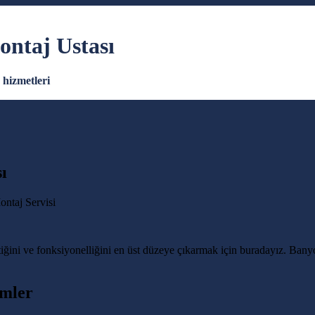
ontaj Ustası
hizmetleri
ı
ğini ve fonksiyonelliğini en üst düzeye çıkarmak için buradayız. Bany
ümler