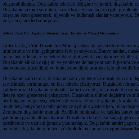
oluşturabilirsiniz. Duşakabin tekerlek değişimi ve tamiri, duşakabin 
Duşakabin zemini sorunları, su sızdırma ve su kaçırma gibi problemler
köşesine özen göstererek, hijyenik ve kullanışlı alanlar yaratıyoruz. 
ve şık seçenekleri sunuyoruz.
Gölcük Ulaşlı Yalı Duşakabin Montaj Ustası: Tecrübe ve Müşteri Memnuniyeti
Gölcük Ulaşlı Yalı Duşakabin Montaj Ustası olarak, sektördeki uzun y
ürünlerimiz ve titiz işçiliğimizle fark yaratıyoruz. Banyo tadilatı, du
mıknatısı, rulmanları ve tekerlekleri gibi yedek parçalarımızın kalite
Duşakabin silikon değişimi ve yenileme ile banyonuzun hijyenini ve e
banyonuzun güzelliğini ve fonksiyonelliğini artırmak için güvenilir bir
Duşakabin cam tamiri, duşakabin cam yenileme ve duşakabin cam değiş
servisimizle sorununuzu en kısa sürede çözüyoruz. Duşakabin firmaları 
kaldırıyoruz. Duşakabin mıknatısı tamiri ve değişimi, duşakabin rulma
detaya özen göstererek çalışıyoruz. Duşakabin silikon değişimi ve si
her bütçeye uygun seçenekler sağlıyoruz. Füme duşakabin, karolaj duşa
modelleri, banyonuzu daha geniş ve aydınlık gösterirken, mika duşaka
Zeminden duşakabin montajı, özellikle minimalist ve çağdaş banyo tasa
yalıtımını garanti altına alıyoruz. Duşakabin teknesi su kaçağı gibi c
tecrübemiz ve uzmanlığımızla yanınızdayız. Duşakabin tamiri yapan yer
metrobüs duşakabin gibi özel çözümlerle mekanınıza uygun tasarımlar o