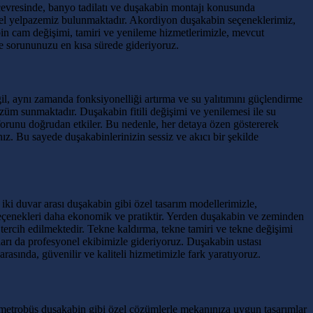
 çevresinde, banyo tadilatı ve duşakabin montajı konusunda
el yelpazemiz bulunmaktadır. Akordiyon duşakabin seçeneklerimiz,
n cam değişimi, tamiri ve yenileme hizmetlerimizle, mevcut
le sorununuzu en kısa sürede gideriyoruz.
ğil, aynı zamanda fonksiyonelliği artırma ve su yalıtımını güçlendirme
züm sunmaktadır. Duşakabin fitili değişimi ve yenilemesi ile su
forunu doğrudan etkiler. Bu nedenle, her detaya özen göstererek
z. Bu sayede duşakabinlerinizin sessiz ve akıcı bir şekilde
ki duvar arası duşakabin gibi özel tasarım modellerimizle,
seçenekleri daha ekonomik ve pratiktir. Yerden duşakabin ve zeminden
tercih edilmektedir. Tekne kaldırma, tekne tamiri ve tekne değişimi
nları da profesyonel ekibimizle gideriyoruz. Duşakabin ustası
asında, güvenilir ve kaliteli hizmetimizle fark yaratıyoruz.
, metrobüs duşakabin gibi özel çözümlerle mekanınıza uygun tasarımlar