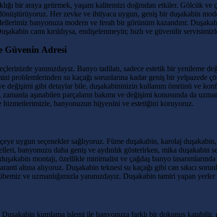
şıklığı bir araya getirmek, yaşam kalitemizi doğrudan etkiler. Gölcük ve
dönüştürüyoruz. Her zevke ve ihtiyaca uygun, geniş bir duşakabin mod
ellerimiz banyonuza modern ve ferah bir görünüm kazandırır. Duşakabi
şakabin camı kırıldıysa, endişelenmeyin; hızlı ve güvenilir servisimiz
ve Güvenin Adresi
çlerinizde yanınızdayız. Banyo tadilatı, sadece estetik bir yenileme de
ini problemlerinden su kaçağı sorunlarına kadar geniş bir yelpazede çö
 ve değişimi gibi detaylar bile, duşakabininizin kullanım ömrünü ve kon
, zamanla aşınabilen parçaların bakımı ve değişimi konusunda da uzmanı
e hizmetlerimizle, banyonuzun hijyenini ve estetiğini koruyoruz.
çeye uygun seçenekler sağlıyoruz. Füme duşakabin, karolaj duşakabin, i
delleri, banyonuzu daha geniş ve aydınlık gösterirken, mika duşakabin 
uşakabin montajı, özellikle minimalist ve çağdaş banyo tasarımlarında 
aranti altına alıyoruz. Duşakabin teknesi su kaçağı gibi can sıkıcı soru
übemiz ve uzmanlığımızla yanınızdayız. Duşakabin tamiri yapan yerler ar
. Duşakabin kumlama işlemi ile banyonuza farklı bir dokunuş katabilir