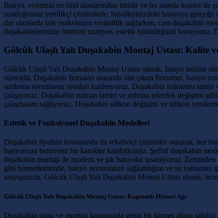
Banyo, evimizin en özel alanlarından biridir ve bu alanda konfor ile 
sunduğumuz yenilikçi çözümlerle, hayallerinizdeki banyoyu gerçeğe 
dar alanlarda bile maksimum verimlilik sağlarken, cam duşakabin mod
duşakabinlerinizin ömrünü uzatıyor, estetik bütünlüğünü koruyoruz. Du
Gölcük Ulaşlı Yalı Duşakabin Montaj Ustası: Kalite 
Gölcük Ulaşlı Yalı Duşakabin Montaj Ustası olarak, banyo tadilatı süre
sürecidir. Duşakabin firmaları arasında öne çıkan firmamız, banyo zem
sızdırma sorunlarını ortadan kaldırıyoruz. Duşakabin mıknatısı tamiri
çalışıyoruz. Duşakabin rulman tamiri ve rulman tekerlek değişimi gibi
çalışmasını sağlıyoruz. Duşakabin silikon değişimi ve silikon yenilem
Estetik ve Fonksiyonel Duşakabin Modelleri
Duşakabin fiyatları konusunda da rekabetçi çözümler sunarak, her büt
banyonuza benzersiz bir karakter katabilirsiniz. Şeffaf duşakabin mo
duşakabin montajı ile modern ve şık banyolar tasarlıyoruz. Zeminden d
gibi hizmetlerimizle, banyo zemininizin sağlamlığını ve su yalıtımını g
arayışınızda, Gölcük Ulaşlı Yalı Duşakabin Montaj Ustası olarak, tecr
Gölcük Ulaşlı Yalı Duşakabin Montaj Ustası: Kapsamlı Hizmet Ağı
Duşakabin satışı ve montajı konusunda geniş bir hizmet ağına sahibiz