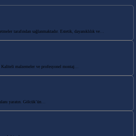
tmeler tarafından sağlanmaktadır. Estetik, dayanıklılık ve…
 Kaliteli malzemeler ve profesyonel montaj…
alanı yaratın. Gölcük’ün…