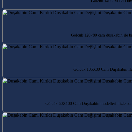
Gölcük 140 CM İki Duvar
Gölcük 120×80 cam duşakabin ile ban
Gölcük 105X80 Cam Duşakabin ile 
Gölcük 60X100 Cam Duşakabin modellerimizle banyo