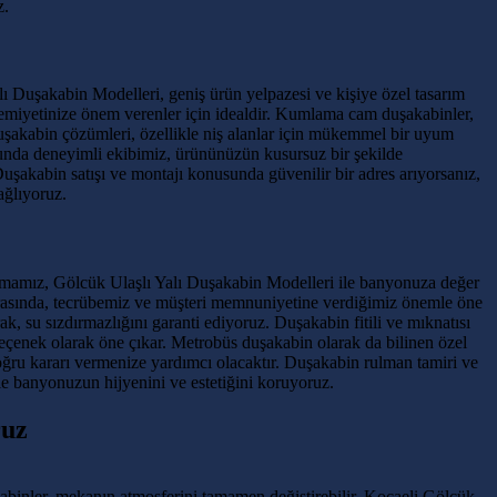
z.
Duşakabin Modelleri, geniş ürün yelpazesi ve kişiye özel tasarım
remiyetinize önem verenler için idealdir. Kumlama cam duşakabinler,
duşakabin çözümleri, özellikle niş alanlar için mükemmel bir uyum
unda deneyimli ekibimiz, ürününüzün kusursuz bir şekilde
Duşakabin satışı ve montajı konusunda güvenilir bir adres arıyorsanız,
ağlıyoruz.
rmamız, Gölcük Ulaşlı Yalı Duşakabin Modelleri ile banyonuza değer
 arasında, tecrübemiz ve müşteri memnuniyetine verdiğimiz önemle öne
 su sızdırmazlığını garanti ediyoruz. Duşakabin fitili ve mıknatısı
seçenek olarak öne çıkar. Metrobüs duşakabin olarak da bilinen özel
oğru kararı vermenize yardımcı olacaktır. Duşakabin rulman tamiri ve
zle banyonuzun hijyenini ve estetiğini koruyoruz.
ruz
kabinler, mekanın atmosferini tamamen değiştirebilir. Kocaeli Gölcük