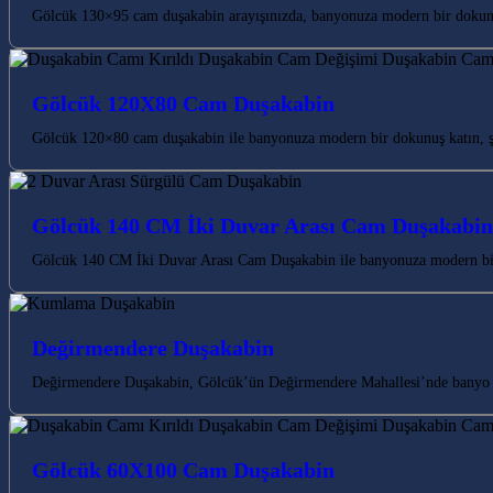
Gölcük 130×95 cam duşakabin arayışınızda, banyonuza modern bir dokunu
Gölcük 120X80 Cam Duşakabin
Gölcük 120×80 cam duşakabin ile banyonuza modern bir dokunuş katın, şık
Gölcük 140 CM İki Duvar Arası Cam Duşakabin
Gölcük 140 CM İki Duvar Arası Cam Duşakabin ile banyonuza modern bir d
Değirmendere Duşakabin
Değirmendere Duşakabin, Gölcük’ün Değirmendere Mahallesi’nde banyo ihti
Gölcük 60X100 Cam Duşakabin