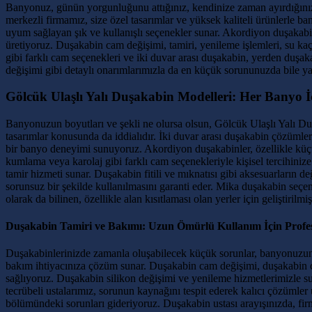
Banyonuz, günün yorgunluğunu attığınız, kendinize zaman ayırdığınız ö
merkezli firmamız, size özel tasarımlar ve yüksek kaliteli ürünlerle 
uyum sağlayan şık ve kullanışlı seçenekler sunar. Akordiyon duşakabi
üretiyoruz. Duşakabin cam değişimi, tamiri, yenileme işlemleri, su k
gibi farklı cam seçenekleri ve iki duvar arası duşakabin, yerden duşa
değişimi gibi detaylı onarımlarımızla da en küçük sorununuzda bile y
Gölcük Ulaşlı Yalı Duşakabin Modelleri: Her Banyo 
Banyonuzun boyutları ve şekli ne olursa olsun, Gölcük Ulaşlı Yalı Duş
tasarımlar konusunda da iddialıdır. İki duvar arası duşakabin çözüml
bir banyo deneyimi sunuyoruz. Akordiyon duşakabinler, özellikle küç
kumlama veya karolaj gibi farklı cam seçenekleriyle kişisel tercihiniz
tamir hizmeti sunar. Duşakabin fitili ve mıknatısı gibi aksesuarların
sorunsuz bir şekilde kullanılmasını garanti eder. Mika duşakabin seçe
olarak da bilinen, özellikle alan kısıtlaması olan yerler için geliştiril
Duşakabin Tamiri ve Bakımı: Uzun Ömürlü Kullanım İçin Profe
Duşakabinlerinizde zamanla oluşabilecek küçük sorunlar, banyonuzun g
bakım ihtiyacınıza çözüm sunar. Duşakabin cam değişimi, duşakabin ca
sağlıyoruz. Duşakabin silikon değişimi ve yenileme hizmetlerimizle s
tecrübeli ustalarımız, sorunun kaynağını tespit ederek kalıcı çözümle
bölümündeki sorunları gideriyoruz. Duşakabin ustası arayışınızda, firm