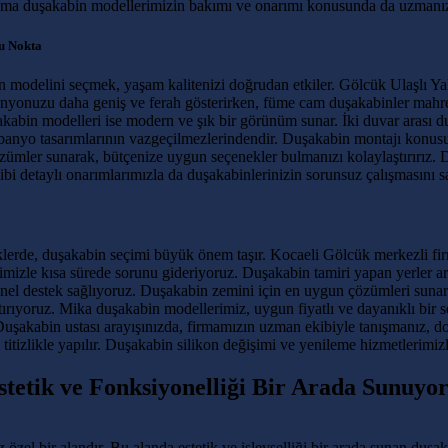
ama duşakabin modellerimizin bakımı ve onarımı konusunda da uzmanı
ğu Nokta
delini seçmek, yaşam kalitenizi doğrudan etkiler. Gölcük Ulaşlı Yalı 
 banyonuzu daha geniş ve ferah gösterirken, füme cam duşakabinler mah
akabin modelleri ise modern ve şık bir görünüm sunar. İki duvar arası 
banyo tasarımlarının vazgeçilmezlerindendir. Duşakabin montajı konus
özümler sunarak, bütçenize uygun seçenekler bulmanızı kolaylaştırırız. 
bi detaylı onarımlarımızla da duşakabinlerinizin sorunsuz çalışmasını s
lerde, duşakabin seçimi büyük önem taşır. Kocaeli Gölcük merkezli fi
timizle kısa sürede sorunu gideriyoruz. Duşakabin tamiri yapan yerler
l destek sağlıyoruz. Duşakabin zemini için en uygun çözümleri sunarak,
rtırıyoruz. Mika duşakabin modellerimiz, uygun fiyatlı ve dayanıklı bir 
Duşakabin ustası arayışınızda, firmamızın uzman ekibiyle tanışmanız, d
n titizlikle yapılır. Duşakabin silikon değişimi ve yenileme hizmetlerimi
stetik ve Fonksiyonelliği Bir Arada Sunuyo
zel bir alandır. Bu alanda estetik ve işlevselliği bir arada sunan duşa