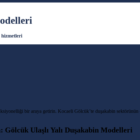
odelleri
hizmetleri
ksiyonelliği bir araya getirin. Kocaeli Gölcük’te duşakabin sektörünün 
: Gölcük Ulaşlı Yalı Duşakabin Modelleri