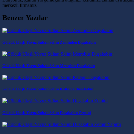
merkezli firmamız
Benzer Yazılar
Gölcük Ulaşlı Yavuz Sultan Selim Zeminden Duşakabin
Gölcük Ulaşlı Yavuz Sultan Selim Metrobüs Duşakabin
Gölcük Ulaşlı Yavuz Sultan Selim Katlanır Duşakabin
Gölcük Ulaşlı Yavuz Sultan Selim Duşakabin Zemini