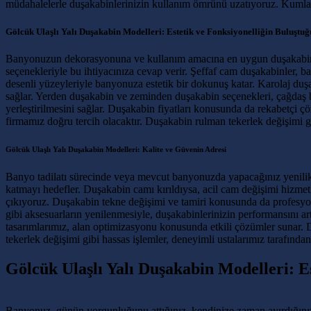
müdahalelerle duşakabinlerinizin kullanım ömrünü uzatıyoruz. Kuml
Gölcük Ulaşlı Yalı Duşakabin Modelleri: Estetik ve Fonksiyonelliğin Buluştu
Banyonuzun dekorasyonuna ve kullanım amacına en uygun duşakabin mo
seçenekleriyle bu ihtiyacınıza cevap verir. Şeffaf cam duşakabinler,
desenli yüzeyleriyle banyonuza estetik bir dokunuş katar. Karolaj duş
sağlar. Yerden duşakabin ve zeminden duşakabin seçenekleri, çağdaş 
yerleştirilmesini sağlar. Duşakabin fiyatları konusunda da rekabetçi ç
firmamız doğru tercih olacaktır. Duşakabin rulman tekerlek değişimi gi
Gölcük Ulaşlı Yalı Duşakabin Modelleri: Kalite ve Güvenin Adresi
Banyo tadilatı sürecinde veya mevcut banyonuzda yapacağınız yenilik
katmayı hedefler. Duşakabin camı kırıldıysa, acil cam değişimi hizme
çıkıyoruz. Duşakabin tekne değişimi ve tamiri konusunda da profesyone
gibi aksesuarların yenilenmesiyle, duşakabinlerinizin performansını a
tasarımlarımız, alan optimizasyonu konusunda etkili çözümler sunar. 
tekerlek değişimi gibi hassas işlemler, deneyimli ustalarımız tarafında
Gölcük Ulaşlı Yalı Duşakabin Modelleri: E
Banyonuz, günün yorgunluğunu attığınız, kendinize zaman ayırdığınız ö