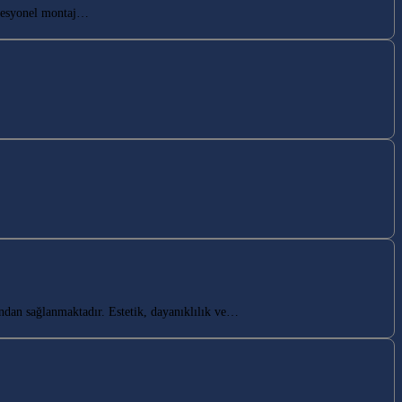
ofesyonel montaj…
ndan sağlanmaktadır. Estetik, dayanıklılık ve…