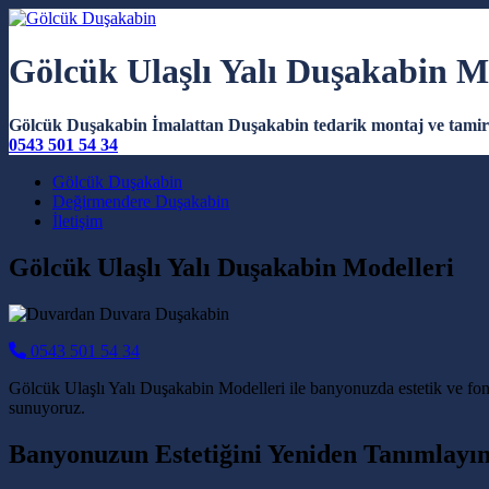
Gölcük Ulaşlı Yalı Duşakabin M
Gölcük Duşakabin İmalattan Duşakabin tedarik montaj ve tamir 
0543 501 54 34
Main Navigation
Gölcük Duşakabin
Değirmendere Duşakabin
İletişim
Gölcük Ulaşlı Yalı Duşakabin Modelleri
0543 501 54 34
Gölcük Ulaşlı Yalı Duşakabin Modelleri ile banyonuzda estetik ve fon
sunuyoruz.
Banyonuzun Estetiğini Yeniden Tanımlayın