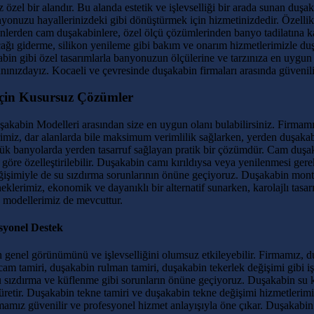
zel bir alandır. Bu alanda estetik ve işlevselliği bir arada sunan duşa
banyonuzu hayallerinizdeki gibi dönüştürmek için hizmetinizdedir. Özel
nlerden cam duşakabinlere, özel ölçü çözümlerinden banyo tadilatına ka
açağı giderme, silikon yenileme gibi bakım ve onarım hizmetlerimizle d
kabin gibi özel tasarımlarla banyonuzun ölçülerine ve tarzınıza en uyg
anınızdayız. Kocaeli ve çevresinde duşakabin firmaları arasında güveni
İçin Kusursuz Çözümler
akabin Modelleri arasından size en uygun olanı bulabilirsiniz. Firmamız,
erimiz, dar alanlarda bile maksimum verimlilik sağlarken, yerden duşa
ük banyolarda yerden tasarruf sağlayan pratik bir çözümdür. Cam duşak
e göre özelleştirilebilir. Duşakabin camı kırıldıysa veya yenilenmesi ge
 değişimiyle de su sızdırma sorunlarının önüne geçiyoruz. Duşakabin mo
neklerimiz, ekonomik ve dayanıklı bir alternatif sunarken, karolajlı ta
miş modellerimiz de mevcuttur.
syonel Destek
enel görünümünü ve işlevselliğini olumsuz etkileyebilir. Firmamız, du
m tamiri, duşakabin rulman tamiri, duşakabin tekerlek değişimi gibi i
u sızdırma ve küflenme gibi sorunların önüne geçiyoruz. Duşakabin su 
r üretir. Duşakabin tekne tamiri ve duşakabin tekne değişimi hizmetleri
amız güvenilir ve profesyonel hizmet anlayışıyla öne çıkar. Duşakabin f