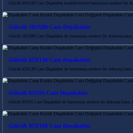
Gölcük 60X100 Cam Duşakabin modellerimizle banyonuza modern bir dokun
Gölcük 105X80 Cam Duşakabin
Gölcük 105X80 Cam Duşakabin ile banyonuza modern bir dokunuş katın, k
Gölcük 65X130 Cam Duşakabin
Gölcük 65X130 Cam Duşakabin ile banyonuza modern bir dokunuş katın. K
Gölcük 85X95 Cam Duşakabin
Gölcük 85X95 Cam Duşakabin ile banyonuza modern bir dokunuş katın, fe
Gölcük 95X100 Cam Duşakabin