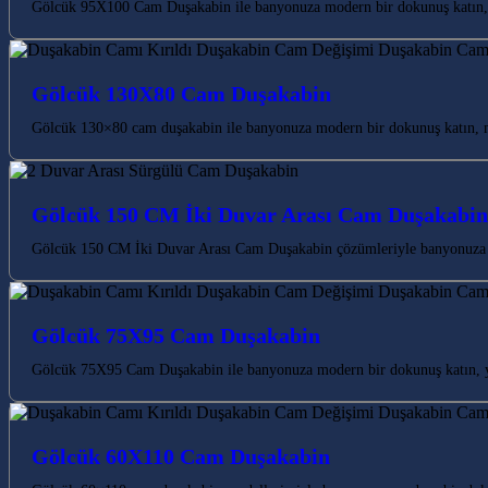
Gölcük 95X100 Cam Duşakabin ile banyonuza modern bir dokunuş katın, m
Gölcük 130X80 Cam Duşakabin
Gölcük 130×80 cam duşakabin ile banyonuza modern bir dokunuş katın, m
Gölcük 150 CM İki Duvar Arası Cam Duşakabin
Gölcük 150 CM İki Duvar Arası Cam Duşakabin çözümleriyle banyonuza m
Gölcük 75X95 Cam Duşakabin
Gölcük 75X95 Cam Duşakabin ile banyonuza modern bir dokunuş katın, ya
Gölcük 60X110 Cam Duşakabin