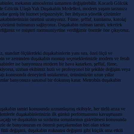
kabinler, mekanın atmosferini tamamen değiştirebilir. Kocaeli Gölcük
likle Gölcük Ulaşlı Yalı Duşakabin Modelleri, modern yaşam tarzınıza
dar geniş bir hizmet yelpazesiyle, her ihtiyaca yönelik çözümler
uşakabinlerinizin ömrünü uzatıyoruz. Füme, şeffaf, kumlama, karolaj
un çözümü bulmanızı sağlıyoruz. Duşakabin rulman tamiri, tekerlek
lirliğimiz ve müşteri memnuniyetine verdiğimiz önemle öne çıkıyoruz.
 standart ölçülerdeki duşakabinlerin yanı sıra, özel ölçü ve
kabin ve zeminden duşakabin montajı seçeneklerimizle modern ve ferah
abinler ise banyonuza modern bir hava katarken, şeffaf, füme,
rekiyorsa, uzman ekibimiz hızlı ve profesyonel bir şekilde değişim veya
ntajı konusunda deneyimli ustalarımız, ürününüzün uzun yıllar
sarımlar banyonuza sanatsal bir dokunuş katar. Metrobüs duşakabin
şakabin tamiri konusunda uzmanlaşmış ekibiyle, her türlü arıza ve
şlemlerle duşakabinlerinizin ilk günkü performansına kavuşmasını
kaçağı ve duşakabin su sızdırma sorunlarının giderilmesi konusunda
mizle de banyonuzun en önemli parçalarından biri olan tekne
itili değişimi, duşakabin mıknatısı değişimi gibi küçük ama etkili